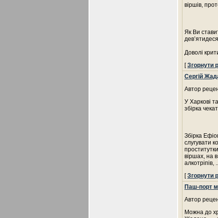
віршів, про
Як Ви стави
дев’ятидес
Доволі кри
[
Згорнути 
Сергій Жад
Автор рецен
У Харкові т
збірка чека
Збірка Ефіоп
слугувати к
проститутки
віршах, на 
алкотріпів,
.
[
Згорнути 
Паш-порт м
Автор рецен
Можна до хр