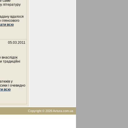
те саме
у літературу
Жадану вдалося
о глянсового
зати всю
05.03.2011
о внаслідок
би традиційні
атюків у
ксики і очевидно
ти всю
Copyright © 2026 Avtura.com.ua