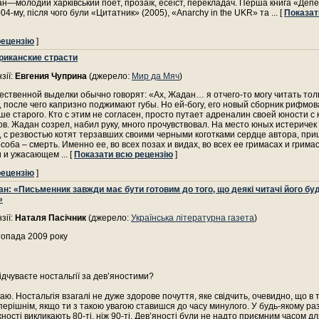
н—молодий харківський поет, прозаїк, есеїст, перекладач. Перша книга «Де
04-му, після чого були «Цитатник» (2005), «Anarchy in the UKR» та
... [
Показат
рецензію
]
иканские страсти
зії:
Евгения Чуприна
(джерело:
Мир да Мяч
)
ственной выделки обычно говорят: «Ах, Жадан… я отчего-то могу читать тол
 после чего капризно поджимают губы. Но ей-богу, его новый сборник рифмо
ше старого. Кто с этим не согласен, просто путает адреналин своей юности с
ов. Жадан созрел, набил руку, много прочувствовал. На место юных истеричек
, с резвостью котят терзавших своими черными коготками сердце автора, при
соба – смерть. Именно ее, во всех позах и видах, во всех ее гримасах и гримас
и и ужасающем
... [
Показати всю рецензію
]
рецензію
]
н: «Письменник завжди має бути готовим до того, що деякі читачі його бу
»
зії:
Наталя Пасічник
(джерело:
Українська літературна газета
)
топада 2009 року
відчуваєте ностальгії за дев’яностими?
ваю. Ностальгія взагалі не дуже здорове почуття, яке свідчить, очевидно, що в 
еперішнім, якщо ти з такою увагою ставишся до часу минулого. У будь-якому ра
жності викликають 80-ті, ніж 90-ті. Дев’яності були не надто приємним часом 