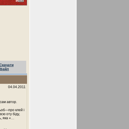
Скачати
файл
04.04.2011
сам автор.
ьоб—про клей і
сю оту біду,
ь, яка «…