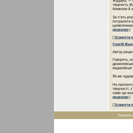
Жадана, — м
творчість Ж
ближчою й з
За п’ять ро
потрапити в
щомісячника
рецензію
]
[
Згорнути 
Сергій Жад
Автор рецен
Говорять, н
драконівськ
жаданівські
Як же чудово
На презента
творчості, 
саме цю кни
рецензію
]
[
Згорнути 
Правила 