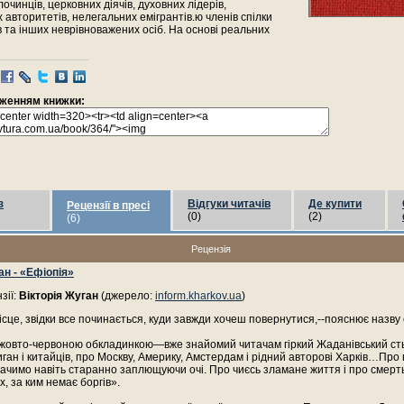
очинців, церковних діячів, духовних лідерів,
 авторитетів, нелегальних емігрантів.ю членів спілки
 та інших неврівноважених осіб. На основі реальних
раженням книжки:
з
Відгуки читачів
Де купити
Рецензії в пресі
(0)
(2)
(6)
Рецензія
ан - «Ефіопія»
зії:
Вікторія Жуган
(джерело:
inform.kharkov.ua
)
ісце, звідки все починається, куди завжди хочеш повернутися,--пояснює назву 
-жовто-червоною обкладинкою—вже знайомий читачам гіркий Жаданівський ст
иган і китайців, про Москву, Америку, Амстердам і рідний авторові Харків…Про в
ачимо навіть старанно заплющуючи очі. Про чиєсь зламане життя і про смерт
х, за ким немає боргів».