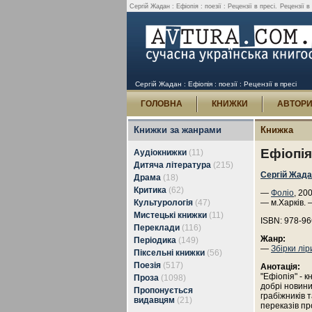
Сергій Жадан : Ефіопія : поезії : Рецензії в пресі.
Рецензії в
Сергій Жадан : Ефіопія : поезії : Рецензії в пресі
ГОЛОВНА
КНИЖКИ
АВТОР
Книжки за жанрами
Книжка
Ефіопія 
Аудіокнижки
(11)
Дитяча література
(215)
Сергій Жад
Драма
(18)
Критика
(62)
—
Фоліо
, 20
Культурологія
(47)
— м.Харків. 
Мистецькі книжки
(11)
ISBN: 978-96
Переклади
(116)
Жанр:
Періодика
(149)
—
Збірки лір
Піксельні книжки
(56)
Поезія
(517)
Анотація:
"Ефіопія" - 
Проза
(1098)
добрі новини
Пропонується
грабіжників т
видавцям
(21)
переказів пр