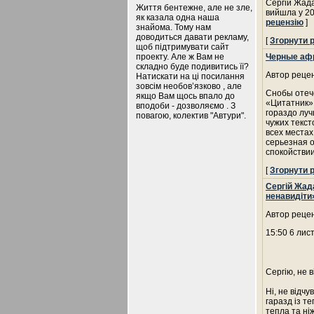
Сергій Жада
Життя бентежне, але не зле,
вийшла у 20
як казала одна наша
рецензію
]
знайома. Тому нам
доводиться давати рекламу,
[
Згорнути 
щоб підтримувати сайт
проекту. Але ж Вам не
Черные афр
складно буде подивитись її?
Автор рецен
Натискати на ці посилання
зовсім необов’язково , але
Снобы отече
якщо Вам щось впало до
«Цитатник»,
вподоби - дозволяємо . З
гораздо луч
повагою, колектив "Автури".
чужих текст
всех местах
серьезная о
спокойстви
[
Згорнути 
Сергій Жада
ненавидіти
Автор рецен
15:50 6 лис
Сергію, не 
Ні, не відчу
гаразд із т
тепла та ні