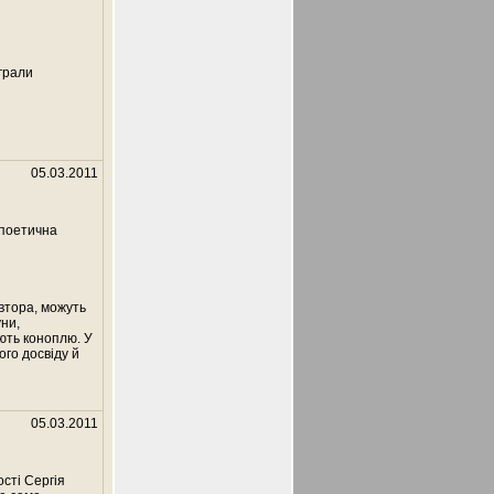
іграли
05.03.2011
 поетична
автора, можуть
уни,
ують коноплю. У
ого досвіду й
05.03.2011
сті Сергія