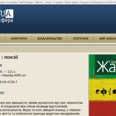
 пресі на книжку Сергій Жадан. Ефіопія : поезії. У жанрах Збірки лірики. Рецензії опубліковані в inform.
И
КНИГАРНІ
ВИДАВНИЦТВА
ПОТОЧНЕ
МІЙ АККА
: поезії
ан
09. — 121 с.
— Наклад 4000 шт.
6-03-4726-7
ики
кнага про маршрути, якими рухаються кур`єри, приносячи
 й поєднуючи між собою громади відступників,
а репатріантів. Вірші та есеї, вміщені в книці, є збіркою
о життя та небезпечні пригоди видатних мандрівників,