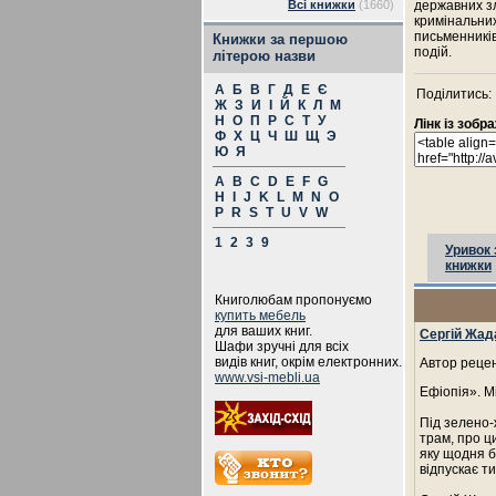
Всі книжки
(1660)
державних зл
кримінальних
письменників
Книжки за першою
подій.
літерою назви
А
Б
В
Г
Д
Е
Є
Поділитись:
Ж
З
И
І
Й
К
Л
М
Н
О
П
Р
С
Т
У
Лінк із зоб
Ф
Х
Ц
Ч
Ш
Щ
Э
Ю
Я
A
B
C
D
E
F
G
H
I
J
K
L
M
N
O
P
R
S
T
U
V
W
1
2
3
9
Уривок 
книжки
Книголюбам пропонуємо
купить мебель
для ваших книг.
Сергій Жад
Шафи зручні для всіх
видів книг, окрім електронних.
Автор рецен
www.vsi-mebli.ua
Ефіопія». М
Під зелено
трам, про ц
яку щодня б
відпускає ти