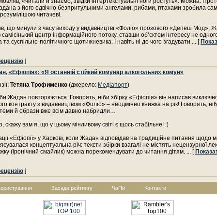
овляв, «читали й знаємо, звідки інтертекстуальні ноги ростуть». Можна. Про
адана з його одвічно безпритульними ангелами, рибами, птахами зробила сам
розумілішою читачеві.
ків, що минули з часу виходу у видавництві «Фоліо» прозового «Депеш Мод», 
 самісінький центр інформаційного потоку, ставши об’єктом інтересу не одног
 та суспільно-політичного щотижневика. І навіть ні до чого згадувати
... [
Пока
рецензію
]
ан, «Ефіопія»: «Я останній стійкий комунар алкогольних комун»
зії:
Тетяна Трофименко
(джерело:
Медіапорт
)
іби Жадан повторюється. Говорять, ніби збірку «Ефіопія» він написав виключн
ого контракту з видавництвом «Фоліо» – неодмінно книжка на рік! Говорять, ні
 теми й образи вже всім давно набридли…
, скажу вам я, що у цьому мінливому світі є щось стабільне! :)
ції «Ефіопії» у Харкові, коли Жадан відповідав на традиційне питання щодо м
з’ясувалася концептуальна річ: тексти збірки взагалі не містять нецензурної ле
жку (іронічний смайлик) можна порекомендувати до читання дітям.
... [
Показа
рецензію
]
користування
Засади рейтингу
ЧаПи
Контакти