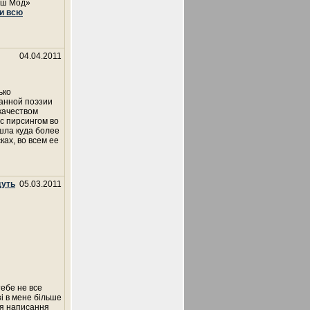
пеш Мод»
и всю
04.04.2011
ько
ванной поэзии
 качеством
 с пирсингом во
шла куда более
ках, во всем ее
дуть
05.03.2011
тебе не все
зі в мене більше
для написання