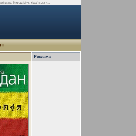
kharkov.ua, Мир да Мяч, Українська л...
УНТ
Реклама