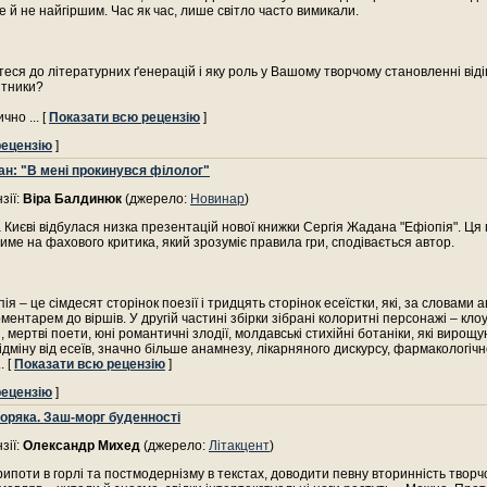
те й не найгіршим. Час як час, лише світло часто вимикали.
теся до літературних ґенерацій і яку роль у Вашому творчому становленні від
ятники?
тично
... [
Показати всю рецензію
]
рецензію
]
ан: "В мені прокинувся філолог"
зії:
Віра Балдинюк
(джерело:
Новинар
)
а Києві відбулася низка презентацій нової книжки Сергія Жадана "Ефіопія". Ця
тиме на фахового критика, який зрозуміє правила гри, сподівається автор.
ія – це сімдесят сторінок поезії і тридцять сторінок есеїстки, які, за словами 
оментарем до віршів. У другій частині збірки зібрані колоритні персонажі – кло
, мертві поети, юні романтичні злодії, молдавські стихійні ботаніки, які вирощ
відміну від есеїв, значно більше анамнезу, лікарняного дискурсу, фармакологічн
.. [
Показати всю рецензію
]
рецензію
]
оряка. Заш-морг буденності
зії:
Олександр Михед
(джерело:
Літакцент
)
ипоти в горлі та постмодернізму в текстах, доводити певну вторинність творчо