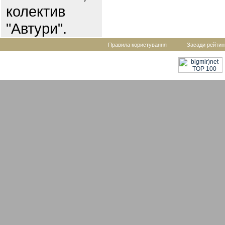
колектив
"Автури".
Правила користування
Засади рейтин