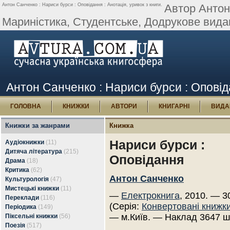
Антон Санченко : Нариси бурси : Оповідання : Анотація, уривок з книги.
Автор Антон
Мариністика, Студентське, Додрукове виданн
Антон Санченко : Нариси бурси : Оповіда
ГОЛОВНА
КНИЖКИ
АВТОРИ
КНИГАРНІ
ВИДА
Книжки за жанрами
Книжка
Нариси бурси :
Аудіокнижки
(11)
Дитяча література
(215)
Оповідання
Драма
(18)
Критика
(62)
Антон Санченко
Культурологія
(47)
Мистецькі книжки
(11)
—
Електрокнига
, 2010. — 3
Переклади
(116)
(Серія:
Конвертовані книжк
Періодика
(149)
— м.Київ. — Наклад 3647 ш
Піксельні книжки
(56)
Поезія
(517)