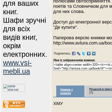
полюсами світосприйняття.
для ваших
поетів та Словничком для м
книг.
для них слова.
Шафи зручні
Доступ до електронної версі
для всіх
"Де купити".
видів книг,
Паперова версію книжки мо
http://www.avtura.com.ua/bo
окрім
електронних.
Поділитись:
www.vsi-
Лінк із зображенням книжки:
mebli.ua
Рецензії в прес
Уривок з
(7)
книжки
ХМУ