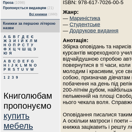
ISBN: 978-617-7026-00-5
Проза
(1098)
Пропонується видавцям
(21)
Жанр:
Всі книжки
(1660)
—
Мариністика
Книжки за першою літерою
—
Студентське
назви
—
Додрукове видання
А
Б
В
Г
Д
Е
Є
Анотація:
Ж
З
И
І
Й
К
Л
М
Н
О
П
Р
С
Т
У
Збірка оповідань та нарисів
Ф
Х
Ц
Ч
Ш
Щ
Э
курсантів мореходного учи
Ю
Я
відчайдушною спробою авт
A
B
C
D
E
F
G
повернутися в ті часи, коли 
H
I
J
K
L
M
N
O
P
R
S
T
U
V
W
молодим і красивим, усе св
собою, призначав дівчатам 
1
2
3
9
побачення на день під релі
200-літнім дубом, найбільш
Книголюбам
пельменній на площі Свобо
нього чекала воля. Справж
пропонуємо
купить
Оповідання писалися таким ч
А оскільки матроси і поети 
мебель
книжка зацікавить і решту 