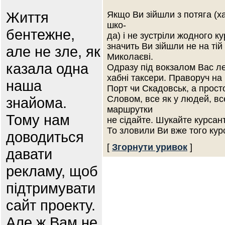
Життя
Якщо Ви зійшли з потяга (ха
шко-
бентежне,
да) і не зустріли жодного к
значить Ви зійшли не на тій 
але не зле, як
Миколаєві.
казала одна
Одразу під вокзалом Вас ле
хабні таксери. Праворуч на
наша
Порт чи Скадовськ, а прост
Словом, все як у людей, все 
знайома.
маршрутки
Тому нам
не сідайте. Шукайте курсан
То зловили Ви вже того ку
доводиться
[
Згорнути уривок
]
давати
рекламу, щоб
підтримувати
сайт проекту.
Але ж Вам не