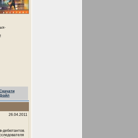
ых-
!
Скачати
файл
26.04.2011
ов-дебютантов.
исследователя