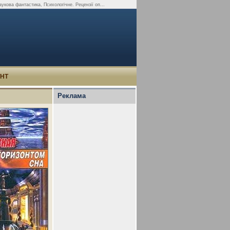
укова фантастика, Психологічне. Рецензії оп...
УНТ
Реклама