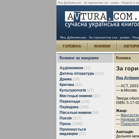
Яна Дубинянська : За горизонтом сна : роман : Рецензії в пр
Яна Дубинянська : За горизонтом сна : роман : Реце
ГОЛОВНА
КНИЖКИ
АВТОР
Книжки за жанрами
Книжка
За гори
Аудіокнижки
(11)
Дитяча література
(215)
Яна Дубиня
Драма
(18)
Критика
(62)
— АСТ, 2003.
Культурологія
(47)
— м.Москва.
Мистецькі книжки
(11)
Тверда обкл
Переклади
(116)
ISBN: 5-17-0
Періодика
(149)
Жанр:
Піксельні книжки
(56)
—
Фантасти
Поезія
(517)
—
Наукова ф
Проза
(1098)
—
Психологі
Пропонується
Анотація:
видавцям
(21)
Дальняя меж