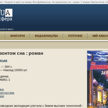
есі.
Рецензії в пресі на книжку Яна Дубинянська. За горизонтом сна : роман. У жанрах Фантастичне, На
нзії в пресі
И
КНИГАРНІ
ВИДАВНИЦТВА
ПОТОЧНЕ
МІЙ АККА
зонтом сна : роман
нська
 — 384 с.
 — Наклад 10000 шт.
адинка.
06861-1
чне
антастика
чне
звездная экспедиция улетала с Земли высоких технологий -