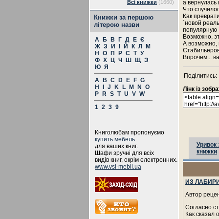
Всі книжки
(1660)
а вернулась 
Что случило
Как преврати
Книжки за першою
`новой реал
літерою назви
популярную 
Возможно, э
А
Б
В
Г
Д
Е
Є
А возможно,
Ж
З
И
І
Й
К
Л
М
Стабильеро
Н
О
П
Р
С
Т
У
Впрочем... в
Ф
Х
Ц
Ч
Ш
Щ
Э
Ю
Я
Поділитись:
A
B
C
D
E
F
G
H
I
J
K
L
M
N
O
Лінк із зоб
P
R
S
T
U
V
W
1
2
3
9
Книголюбам пропонуємо
купить мебель
Уривок 
для ваших книг.
книжки
Шафи зручні для всіх
видів книг, окрім електронних.
www.vsi-mebli.ua
ИЗ ЛАБИР
Автор рецен
Согласно ст
Как сказал 