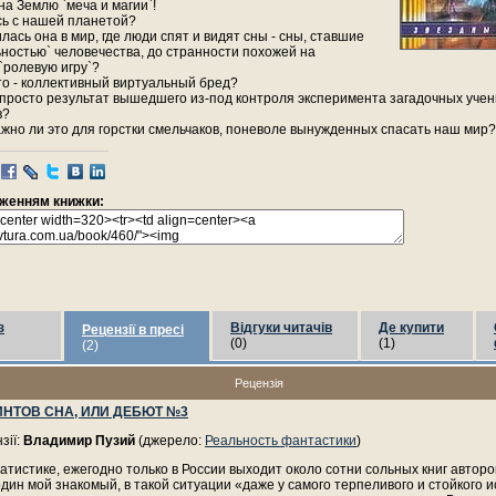
на Землю `меча и магии`!
сь с нашей планетой?
лась она в мир, где люди спят и видят сны - сны, ставшие
ьностью` человечества, до странности похожей на
`ролевую игру`?
то - коллективный виртуальный бред?
 просто результат вышедшего из-под контроля эксперимента загадочных учен
в?
ажно ли это для горстки смельчаков, поневоле вынужденных спасать наш мир?
раженням книжки:
з
Відгуки читачів
Де купити
Рецензії в пресі
(0)
(1)
(2)
Рецензія
ИНТОВ СНА, ИЛИ ДЕБЮТ №3
зії:
Владимир Пузий
(джерело:
Реальность фантастики
)
атистике, ежегодно только в России выходит около сотни сольных книг автор
один мой знакомый, в такой ситуации «даже у самого терпеливого и стойкого 