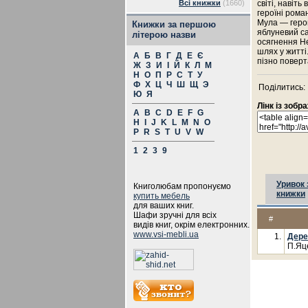
Всі книжки
(1660)
світі, навіть
героїні рома
Мула — геро
Книжки за першою
яблуневий са
літерою назви
осягнення Н
шлях у житті
А
Б
В
Г
Д
Е
Є
пізно поверт
Ж
З
И
І
Й
К
Л
М
Н
О
П
Р
С
Т
У
Ф
Х
Ц
Ч
Ш
Щ
Э
Поділитись:
Ю
Я
Лінк із зоб
A
B
C
D
E
F
G
H
I
J
K
L
M
N
O
P
R
S
T
U
V
W
1
2
3
9
Уривок 
Книголюбам пропонуємо
книжки
купить мебель
для ваших книг.
Шафи зручні для всіх
#
видів книг, окрім електронних.
www.vsi-mebli.ua
1.
Дере
П.Яц