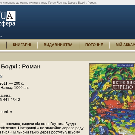
к книгарень де можна купити книжку Петро Яценко. Дерево Бодхі : Роман.
ку
И
КНИГАРНІ
ВИДАВНИЦТВА
ПОТОЧНЕ
МІЙ АККА
Бодхі : Роман
ко
 2011. — 200 с.
 Наклад 1000 шт.
адинка.
6-441-234-3
реалізм
 — рослина, сидячи під якою Гаутама Будда
вітлення. Насправді ж це звичайне дерево роду
ні тисяч, мільйони таких дерев ростуть у всьому