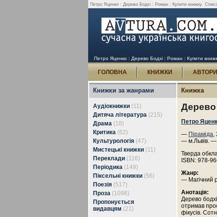
Петро Яценко : Дерево Бодхі : Роман : Купити книжку.
Списо
Петро Яценко : Дерево Бодхі : Роман : Купити книж
ГОЛОВНА
КНИЖКИ
АВТОР
Книжки за жанрами
Книжка
Дерево 
Аудіокнижки
(11)
Дитяча література
(215)
Петро Яцен
Драма
(18)
Критика
(62)
—
Піраміда
,
Культурологія
(47)
— м.Львів. —
Мистецькі книжки
(11)
Тверда обкл
Переклади
(116)
ISBN: 978-96
Періодика
(149)
Жанр:
Піксельні книжки
(56)
— Магічний 
Поезія
(517)
Анотація:
Проза
(1098)
Дерево бодхі
Пропонується
отримав прос
видавцям
(21)
фікусів. Сот