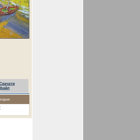
Скачати
файл
игарня
т