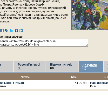
 в оселі самотньої тридцятий'ятирічної жінки,
ну Петра Яценка «Дерево бодхі».
й роману «Повернення придурків» плекає цілий
д. Разом із другом він розуміє, що після
ездійсненної мрії людині залишається лише один
. Але той, хто колись пішов цим шляхом, рано чи
ається...
раженням книжки:
з
Рецензії в пресі
Відгуки читачів
Де купити
(1)
(0)
(1)
Книжка
Ціна
Кн
во Бодхі : Роман
54.00 грн.
Наш форма
енко
Київ