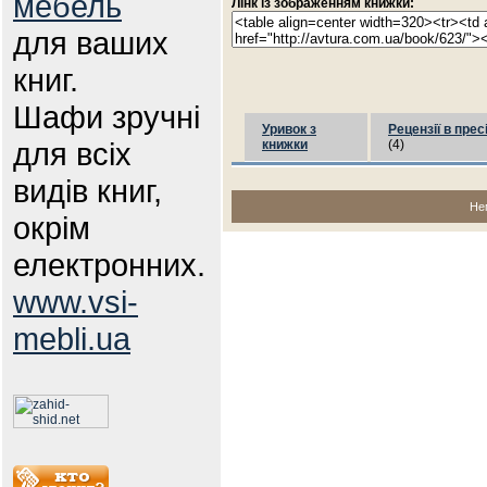
мебель
Лінк із зображенням книжки:
для ваших
книг.
Шафи зручні
Уривок з
Рецензії в прес
для всіх
книжки
(4)
видів книг,
Не
окрім
електронних.
www.vsi-
mebli.ua