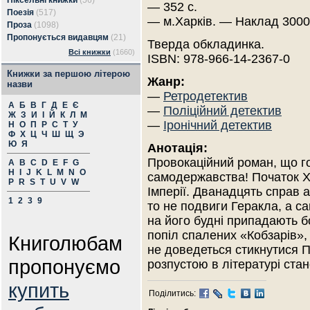
Піксельні книжки
(56)
— 352 с.
Поезія
(517)
— м.Харків. — Наклад 3000
Проза
(1098)
Пропонується видавцям
(21)
Тверда обкладинка.
Всі книжки
(1660)
ISBN: 978-966-14-2367-0
Книжки за першою літерою
Жанр:
назви
—
Ретродетектив
А
Б
В
Г
Д
Е
Є
—
Поліційний детектив
Ж
З
И
І
Й
К
Л
М
—
Іронічний детектив
Н
О
П
Р
С
Т
У
Ф
Х
Ц
Ч
Ш
Щ
Э
Ю
Я
Анотація:
Провокаційний роман, що г
A
B
C
D
E
F
G
H
I
J
K
L
M
N
O
самодержавства! Початок XX
P
R
S
T
U
V
W
Імперії. Дванадцять справ а
1
2
3
9
то не подвиги Геракла, а с
на його будні припадають б
попіл спалених «Кобзарів», 
Книголюбам
не доведеться стикнутися Пі
пропонуємо
розпустою в літературі стан
купить
Поділитись: