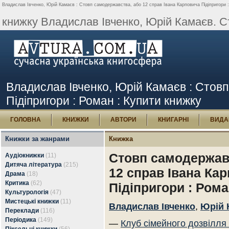
Владислав Івченко, Юрій Камаєв : Стовп самодержавства, або 12 справ Івана Карповича Підіпригори :
книжку Владислав Івченко, Юрій Камаєв. Ст
Владислав Івченко, Юрій Камаєв : Стов
Підіпригори : Роман : Купити книжку
ГОЛОВНА
КНИЖКИ
АВТОРИ
КНИГАРНІ
ВИДА
Книжки за жанрами
Книжка
Стовп самодержав
Аудіокнижки
(11)
Дитяча література
(215)
12 справ Івана Ка
Драма
(18)
Критика
(62)
Підіпригори : Ром
Культурологія
(47)
Мистецькі книжки
(11)
Владислав Івченко
,
Юрій 
Переклади
(116)
Періодика
(149)
—
Клуб сімейного дозвілля