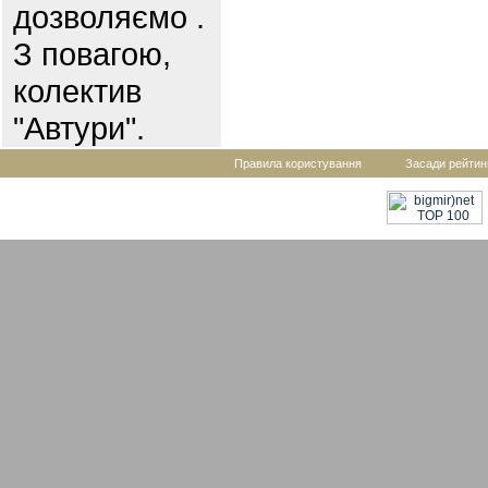
дозволяємо .
З повагою,
колектив
"Автури".
Правила користування
Засади рейтин