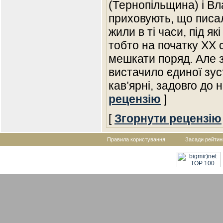
(Тернопільщина) і Вл
приховують, що писа
жили в ті часи, під я
тобто на початку ХХ с
мешкати поряд. Але 
вистачило єдиної зуст
кав’ярні, задовго до
рецензію
]
[
Згорнути рецензію
Правила користування
Засади рейтин