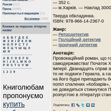
Піксельні книжки
(56)
— 352 с.
Поезія
(517)
— м.Харків. — Наклад 3000
Проза
(1098)
Пропонується видавцям
(21)
Тверда обкладинка.
Всі книжки
(1660)
ISBN: 978-966-14-2367-0
Книжки за першою літерою
Жанр:
назви
—
Ретродетектив
А
Б
В
Г
Д
Е
Є
—
Поліційний детектив
Ж
З
И
І
Й
К
Л
М
—
Іронічний детектив
Н
О
П
Р
С
Т
У
Ф
Х
Ц
Ч
Ш
Щ
Э
Ю
Я
Анотація:
Провокаційний роман, що г
A
B
C
D
E
F
G
H
I
J
K
L
M
N
O
самодержавства! Початок XX
P
R
S
T
U
V
W
Імперії. Дванадцять справ а
1
2
3
9
то не подвиги Геракла, а с
на його будні припадають б
попіл спалених «Кобзарів», 
Книголюбам
не доведеться стикнутися Пі
пропонуємо
розпустою в літературі стан
купить
Поділитись: