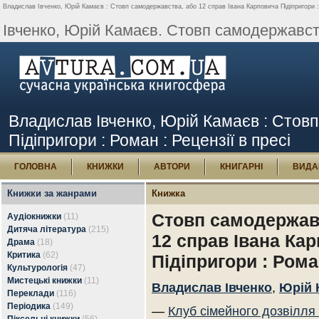
Владислав Івченко, Юрій Камаєв : Стовп самодержавства, або 12 справ Івана Карповича Підіпригори : 
Івченко, Юрій Камаєв. Стовп самодержавств
Владислав Івченко, Юрій Камаєв : Стов
Підіпригори : Роман : Рецензії в пресі
ГОЛОВНА
КНИЖКИ
АВТОРИ
КНИГАРНІ
ВИДА
Книжки за жанрами
Книжка
Стовп самодержав
Аудіокнижки
(11)
Дитяча література
(215)
12 справ Івана Ка
Драма
(18)
Критика
(62)
Підіпригори : Ром
Культурологія
(47)
Мистецькі книжки
(11)
Владислав Івченко
,
Юрій 
Переклади
(116)
Періодика
(149)
—
Клуб сімейного дозвілля