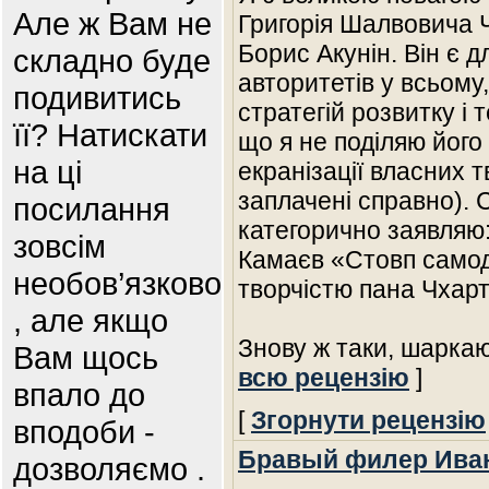
Але ж Вам не
Григорія Шалвовича Ч
Борис Акунін. Він є 
складно буде
авторитетів у всьому
подивитись
стратегій розвитку і 
її? Натискати
що я не поділяю його
на ці
екранізації власних т
заплачені справно). 
посилання
категорично заявляю:
зовсім
Камаєв «Стовп самод
необов’язково
творчістю пана Чхарт
, але якщо
Знову ж таки, шаркаю
Вам щось
всю рецензію
]
впало до
[
Згорнути рецензію
вподоби -
Бравый филер Ива
дозволяємо .