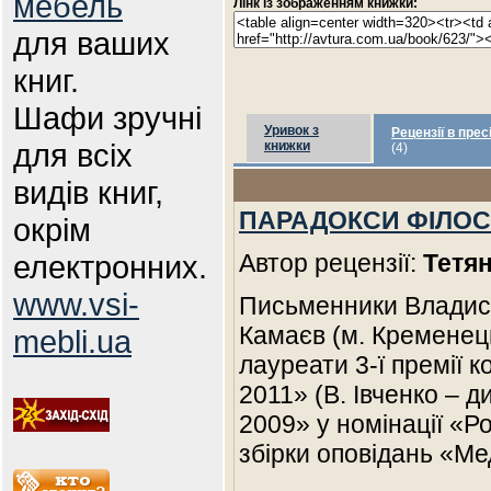
мебель
Лінк із зображенням книжки:
для ваших
книг.
Шафи зручні
Уривок з
Рецензії в прес
для всіх
книжки
(4)
видів книг,
ПАРАДОКСИ ФІЛОСО
окрім
електронних.
Автор рецензії:
Тетян
www.vsi-
Письменники Владисл
Камаєв (м. Кременець
mebli.ua
лауреати 3-ї премії
2011» (В. Івченко – 
2009» у номінації «Р
збірки оповідань «Ме