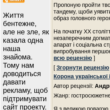
Пропоную пройти тв
тандему, щоби уявити
Життя
образ головного геро
бентежне,
але не зле, як
На початку ХХ століт
незаперечним догмат
казала одна
апарат і соціальна с
наша
випробування першою
знайома.
всю рецензію
]
Тому нам
[
Згорнути рецензію
доводиться
Корона української 
давати
Автор рецензії:
Андр
рекламу, щоб
Жанр: гостросюжетне
підтримувати
сайт проекту.
Я з великою повагою