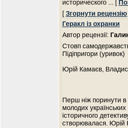
исторического
... [
По
[
Згорнути рецензію
Геракл із охранки
Автор рецензії:
Гали
Стовп самодержавств
Підіпригори (уривок)
Юрій Камаєв, Владис
Перш ніж поринути в
молодих українських 
історичного детективу
створювалася. Юрій 