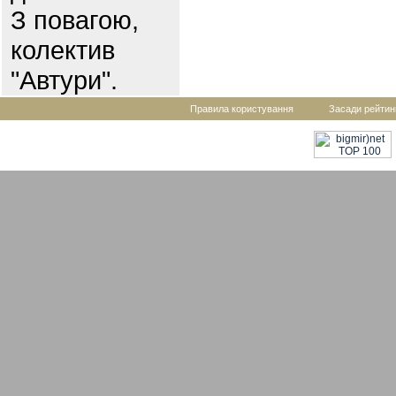
З повагою,
колектив
"Автури".
Правила користування
Засади рейтин