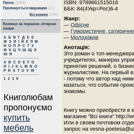
ISBN: 9789661515016
Проза
(1098)
ББК: 84(4Укр=Рос)6-4
Пропонується видавцям
(21)
Всі книжки
(1660)
Жанр:
Книжки за першою літерою
—
Офісне
назви
—
Гумористичне, сатиричне
—
Молодіжне
А
Б
В
Г
Д
Е
Є
Ж
З
И
І
Й
К
Л
М
Н
О
П
Р
С
Т
У
Анотація:
Ф
Х
Ц
Ч
Ш
Щ
Э
Это роман о топ-менеджера
Ю
Я
учредителях, манерах упра
A
B
C
D
E
F
G
принятия решений, о бизнес
H
I
J
K
L
M
N
O
P
R
S
T
U
V
W
журналистике. На первый вз
- потому что автор над ни
1
2
3
9
казаться, что события прои
знакомы.
Книголюбам
пропонуємо
Книгу можно приобрести в к
купить
магазине "Всі книги" http:/
Или в своем почтовом отде
мебель
запрос на vesna-poetesa@ukr