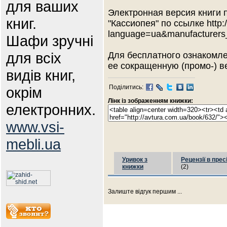
для ваших
Электронная версия книги 
книг.
"Кассиопея" по ссылке http:
language=ua&manufacturers
Шафи зручні
для всіх
Для бесплатного ознакомле
ее сокращенную (промо-) вер
видів книг,
Поділитись:
окрім
Лінк із зображенням книжки:
електронних.
www.vsi-
mebli.ua
Уривок з
Рецензії в прес
книжки
(2)
Залиште відгук першим ...