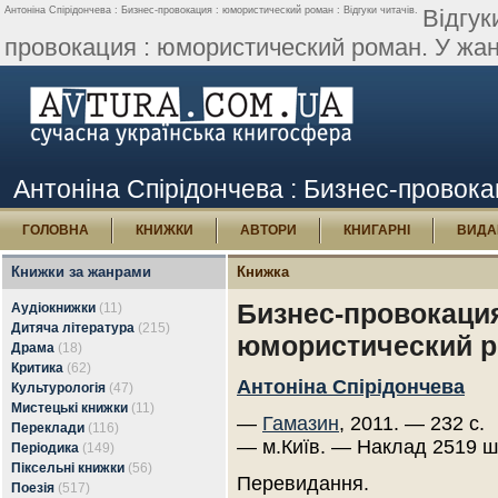
Антоніна Спірідончева : Бизнес-провокация : юмористический роман : Відгуки читачів.
Відгук
провокация : юмористический роман. У жан
Антоніна Спірідончева : Бизнес-провока
ГОЛОВНА
КНИЖКИ
АВТОРИ
КНИГАРНІ
ВИДА
Книжки за жанрами
Книжка
Бизнес-провокация
Аудіокнижки
(11)
Дитяча література
(215)
юмористический 
Драма
(18)
Критика
(62)
Антоніна Спірідончева
Культурологія
(47)
Мистецькі книжки
(11)
—
Гамазин
, 2011. — 232 с.
Переклади
(116)
— м.Київ. — Наклад 2519 ш
Періодика
(149)
Піксельні книжки
(56)
Перевидання.
Поезія
(517)