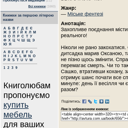
Пропонується видавцям
(21)
Всі книжки
(1660)
Жанр:
—
Міське фентезі
Книжки за першою літерою
назви
Анотація:
А
Б
В
Г
Д
Е
Є
Захопливе поєднання місти
Ж
З
И
І
Й
К
Л
М
реального!
Н
О
П
Р
С
Т
У
Ф
Х
Ц
Ч
Ш
Щ
Э
Ю
Я
Ніколи не рано закохатися.
A
B
C
D
E
F
G
дитсадка марив Оксаною, та
H
I
J
K
L
M
N
O
не пізно щось змінити. Спр
P
R
S
T
U
V
W
перемагає смерть. Чи то та
1
2
3
9
Сашко, втративши кохану, за
отримує шанс почати все сп
Книголюбам
минуле: день її весілля чи 
разом?
пропонуємо
Поділитись:
купить
Лінк із зображенням книжки:
мебель
для ваших