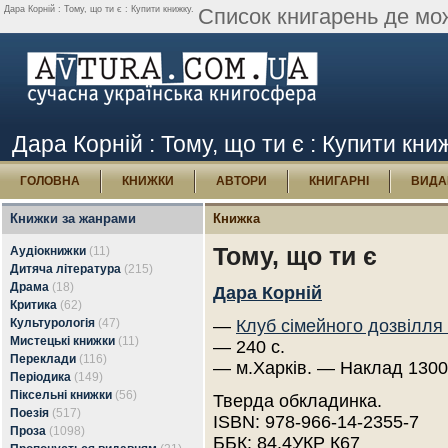
Дара Корній : Тому, що ти є : Купити книжку.
Список книгарень де мож
Дара Корній : Тому, що ти є : Купити кни
ГОЛОВНА
КНИЖКИ
АВТОРИ
КНИГАРНІ
ВИДА
Книжки за жанрами
Книжка
Тому, що ти є
Аудіокнижки
(11)
Дитяча література
(215)
Драма
(18)
Дара Корній
Критика
(62)
Культурологія
(47)
—
Клуб сімейного дозвілля
Мистецькі книжки
(11)
— 240 с.
Переклади
(116)
— м.Харків. — Наклад 1300
Періодика
(149)
Піксельні книжки
(56)
Тверда обкладинка.
Поезія
(517)
ISBN: 978-966-14-2355-7
Проза
(1098)
ББК: 84.4УКР К67