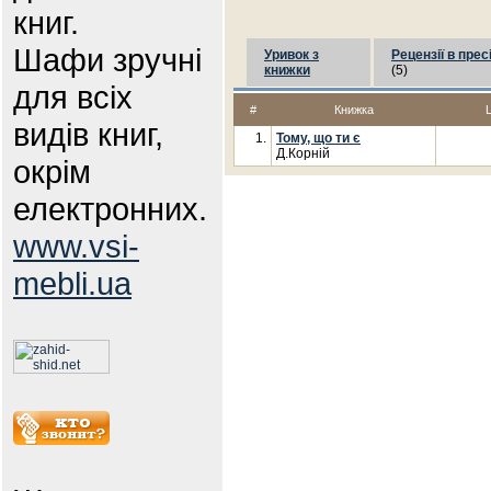
книг.
Шафи зручні
Уривок з
Рецензії в прес
книжки
(5)
для всіх
#
Книжка
видів книг,
1.
Тому, що ти є
Д.Корній
окрім
електронних.
www.vsi-
mebli.ua