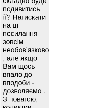
складно буде
подивитись
її? Натискати
на ці
посилання
зовсім
необов’язково
, але якщо
Вам щось
впало до
вподоби -
дозволяємо .
З повагою,
колектив