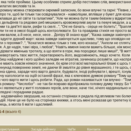
, яка тебе проймає. Цьому особливо сприяє добір пестливих слів, використання
илатих висловів та ін.
 роману можна створювати окремий записник, бо вони влучні та гарні: "Певне, в
 про те, щоб їм тільки так освідчувалися - навколішки, вплівши у букет для кохан
лавши до ніг світи та галактики", "Але чи можна бути таким бевзем у відкритом
 дельфінів та рядових риб мешкають кровожерливі акули та пекучі медузи, а 
рми та дев"яті вали, рифи та скелі...", "Очі не бачать - серце не болить", "Трапл
ли ти не в змозі бодай щось контролювати. Бо та правдива стихія не просто ва
им валом, а й несе, несе, несе... Допіру їй знано куди", "Казка завжди закінчує
адуєте дурний жарт: казка завжди закінчується щасливо, тому що оповідач не 
 з героями?..", "Кохатися можна тільки з тим, кого кохаєш", "Ангели не сплять"
. А де надія, там і віра, і любов", "Навіть жменя інколи важить більше, ніж мон
ідірвати жменька тротилу, а що взяти в гори, яка породжує лише миші!", "В жи
перевертають твоє життя, перетворюють його, видозмінюють, якщо хочете. Коли
юбиш найдужче і кого щойно заледве не втратив, зачинаєш розуміти, що насправ
не мають зовсім ніякого значення, бо крім отої всієї матеріальної блажі є щось 
нунад поверхнею землі, не даючи їй змаліти до рівня мурашиного, і те щось, 
на єдина, заради чого варто дихати, будувати, іноді руйнувати і, врешті, існува
чу наголосити на оцій останній фразі, яка є ключовою думкою роману "Тому що
и чого варто жити і щось робити. Рада, що роман називається так влучно - "Тому
 роману- "Числобог" - не так би яскраво відображала головну думку твору. Бо 
 і являються у житті головних героїв, але вони, наче тіні, нічого кардинально 
глядачі і порадники радше.
надзвичайно зворушив, на останніх сторінках я ридала під впливом тих болю
дій. Наче це не було на сторінках книжки, а хтось мені розказав цю трепетну 
нець, а могла б мати і щасливий.
1-4
(всього 4)
користування
Засади рейтингу
ЧаПи
Контакти