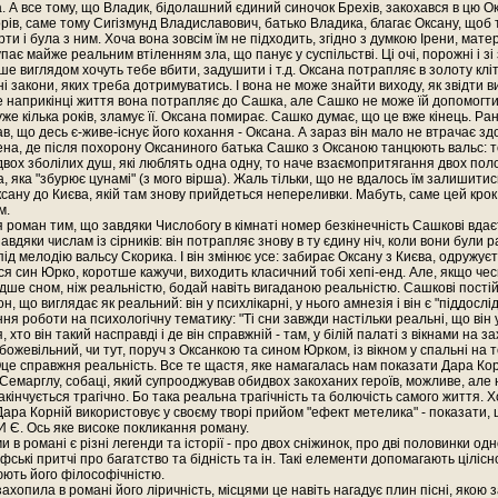
 А все тому, що Владик, бідолашний єдиний синочок Брехів, закохався в цю Ок
рів, саме тому Сигізмунд Владиславович, батько Владика, благає Оксану, щоб 
и і була з ним. Хоча вона зовсім їм не підходить, згідно з думкою Ірени, матер
пає майже реальним втіленням зла, що панує у суспільстві. Ці очі, порожні і зі
ше виглядом хочуть тебе вбити, задушити і т.д. Оксана потрапляє в золоту кліт
ні закони, яких треба дотримуватись. І вона не може знайти виходу, як звідти в
наприкінці життя вона потрапляє до Сашка, але Сашко не може їй допомогти
 уже кілька років, зламує її. Оксана помирає. Сашко думає, що це вже кінець. Ра
ав, що десь є-живе-існує його кохання - Оксана. А зараз він мало не втрачає зд
на, де після похорону Оксаниного батька Сашко з Оксаною танцюють вальс: т
вох зболілих душ, які люблять одна одну, то наче взаємопритягання двох пол
а, яка "збурює цунамі" (з мого вірша). Жаль тільки, що не вдалось їм залишити
ксану до Києва, якій там знову прийдеться непереливки. Мабуть, саме цей крок в
м.
я роман тим, що завдяки Числобогу в кімнаті номер безкінечність Сашкові вдає
вдяки числам із сірників: він потрапляє знову в ту єдину ніч, коли вони були р
ід мелодію вальсу Скорика. І він змінює усе: забирає Оксану з Києва, одружуєт
я син Юрко, коротше кажучи, виходить класичний тобі хепі-енд. Але, якщо чесн
дше сном, ніж реальністю, бодай навіть вигаданою реальністю. Сашкові пості
, що виглядає як реальний: він у психлікарні, у нього амнезія і він є "піддосл
ня роботи на психологічну тематику: "Ті сни завжди настільки реальні, що він
 хто він такий насправді і де він справжній - там, у білій палаті з вікнами на за
 божевільний, чи тут, поруч з Оксанкою та сином Юрком, із вікном у спальні на 
Оце справжня реальність. Все те щастя, яке намагалась нам показати Дара Ко
Семарглу, собаці, який супрооджував обидвох закоханих героїв, можливе, але не
акінчується трагічно. Бо така реальна трагічність та болючість самого життя. Х
Дара Корній використовує у своєму творі прийом "ефект метелика" - показати, 
Є. Ось яке високе покликання роману.
 в романі є різні легенди та історії - про двох сніжинок, про дві половинки одн
фські притчі про багатство та бідність та ін. Такі елементи допомагають цілісн
ють його філософічністю.
ахопила в романі його ліричність, місцями це навіть нагадує плин пісні, якою