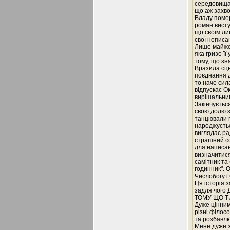
середовища.
що аж захво
Владу померт
роман висту
що своїм ли
свої неписа
Лише майже 
яка гризе її
тому, що зн
Вразила сце
поєднання д
то наче сил
відпускає О
вирішальни
Закінчуєтьс
свою долю за
танцювали п
народжуєтьс
виглядає ра
страшний сон
для написан
визначитися,
самітник та
годинник". 
Числобогу і 
Ця історія з
задля чого 
ТОМУ ЩО ТИ 
Дуже цінними
різні філосо
та розбавлю
Мене дуже з