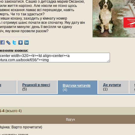
но закохатися. Сашко з дитсадка марив Оксаною,
или життя нарізно. Але ніколи не пізно щось
авжнє кохання ламає всі перешкоди, навіть
ерть. Чи то так здається?
ивши кохану, заходить у кімнату номер
ь і отримує шанс почати все спочатку. Яку дату він
иправити минуле: день її весілля чи єдину
іч, яку вони провели разом?
раженням книжки:
з
Рецензії в пресі
Де купити
Відгуки читачів
(5)
(1)
(4)
1-4
(всього 4)
Відгук
цінка: Варто прочитати)