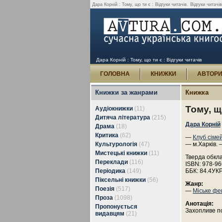
Дара Корній : Тому, що ти є : Відгуки читачів.
Відгуки читачі
Дара Корній : Тому, що ти є : Відгуки читачів
ГОЛОВНА
КНИЖКИ
АВТОР
Книжки за жанрами
Книжка
Тому, щ
Аудіокнижки
(11)
Дитяча література
(215)
Дара Корній
Драма
(18)
Критика
(62)
—
Клуб сіме
Культурологія
(47)
— м.Харків. 
Мистецькі книжки
(11)
Тверда обкл
Переклади
(116)
ISBN: 978-96
Періодика
(149)
ББК: 84.4УК
Піксельні книжки
(56)
Жанр:
Поезія
(517)
—
Міське фе
Проза
(1098)
Анотація:
Пропонується
Захопливе по
видавцям
(21)