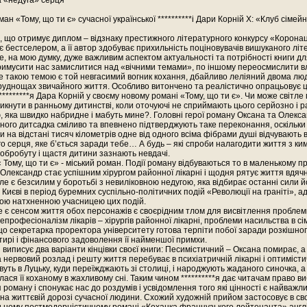
 «недуга» серця
ман «Тому, що ти є» сучасної української **********і Дари Корній Х: «Клуб сімей
, що отримує диплом – відзнаку престижного літературного конкурсу «Корона
є бестселером, а її автор здобуває прихильність поціновувачів вишуканого лі
е, на мою думку, дуже важливим аспектом актуальності та потрібності книги для
римусити нас замислитися над «вічними темами», по іншому переосмислити вл
е такою темою є той невгасимий вогник кохання, дбайливо леліяний двома лю
руднощах звичайного життя. Особливо витончено та реалістично опрацьовує 
**********я Дара Корній у своєму новому романі «Тому, що ти є». Чи може світле
икнути в ранньому дитинстві, коли оточуючі не сприймають цього серйозно і
, яка швидко набридне і мабуть мине?. Головні герої роману Оксана та Олекса
ного дитсадка сміливо та впевнено підтверджують таке переконання, оскільки 
 на відстані тисяч кілометрів одне від одного всіма фібрами душі відчувають в
го серця, яке б’ється заради тебе… А будь – які спроби налагодити життя з ки
добробуту і щастя дитини зазнають невдачі.
 Тому, що ти є» - міський роман. Події роману відбуваються то в маленькому п
е Олександр стає успішним хірургом районної лікарні і щодня рятує життя вдяч
ле є безсилим у боротьбі з невиліковною недугою, яка відбирає останні сили й
в Києві в період буремних суспільно-політичних подій «Революції на граніті», 
ою натхненною учасницею цих подій.
е є сенсом життя обох персонажів є своєрідним тлом для висвітлення проблеми
епрофесіоналізм лікарів – хірургів районної лікарні, проблеми насильства в сі
що секретарка проректора університету готова терпіти побої заради розкішног
тирі і фінансового задоволення її найменшої примхи.
 виписує два варіанти кінцівки своєї книги: Песимістичний – Оксана помирає, 
 нервовий розлад і решту життя перебуває в психіатричній лікарні і оптимісти
уть в Луцьку, куди переїжджають зі столиці, і народжують жаданого синочка, 
ася її коханому в жахливому сні. Таким чином **********я дає читачам право в
 роману і спонукає нас до роздумів і усвідомлення того які цінності є найважл
на життєвій дорозі сучасної людини. Схожий художній прийом застосовує в св