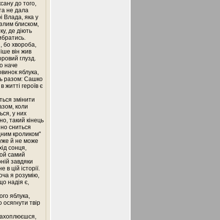
сану до того,
та не дала
і Влада, яка у
 злим блиском,
ку, де діють
ибратись.
, бо хвороба,
ніше він жив
оровий глузд.
о наче
овинок яблука,
сь разом: Сашко
 житті героїв є
ться змінити
азом, коли
ься, у них
о, такий кінець
йно сниться
ідним кроликом"
 уже й не може
хід сонця,
той самий
рній завдяки
 в цій історії.
оча я розумію,
що надія є,
ого яблука,
о осягнути твір
 захоплюєшся,