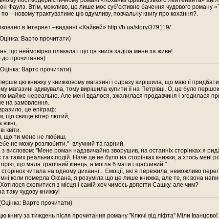
ьному постмодерністичному романі «Коханка французького лейтенанта» англ
Джон Фаулз. Втім, можливо, це лише моє суб’єктивне бачення чудового роману «То
 по – новому трактуватиме цю вдумливу, повчальну книгу про кохання?.
іковано в Інтернет –виданні «Хайвей» http://h.ua/story/379119/
Оцінка: Варто прочитати)
ь, що неймовірно плакала і що ця книга заділа мене за живе!
 до прочитання)
Оцінка: Варто прочитати)
ерше цю книжку у книжковому магазині і одразу вирішила, що маю її придбати,
у магазині здивувала, тому вирішила купити її на Петрівці. О, це було перш
було майже нереально. Але мені вдалося, зжалилася продавчиня і згодилася при
ше на замовлення.
разило, це епіграф:
ім, що свище вітер лютий,
 вікні,
і квіти.
ім, що ти мене не любиш,
тебе не можу розлюбити."- влучний та гарний.
 з висловом: "Мене роман надзвичайно зворушив, на останніх сторінках я рид
 та таких реальних подій. Наче це не було на сторінках книжки, а хтось мені р
торію, що мала трагічний кінець, а могла б мати і щасливий."
 сторінок читала на одному диханні... Емоції, які я пережила, неможливо пере
мні коли померла Оксана, я розуміла що це лише книжка, але те, як вона написа
 Хотілося схопитися з місця і самій хоч чимось допогти Сашку, але чим?
за таку чудову книжку!
(Оцінка: Варто прочитати)
ю книгу за тиждень після прочитання роману "Ключі від ліфта" Міли Іванцової.