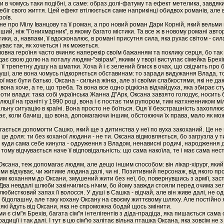
и в чомусь таки подібні, а саме: образ долі-фатуму та ефект метелика, завдя
ебіг свого життя. Цей ефект втілюється саме наприкінці обидвох романів, але в
роїв.
 не про Мілу Іванцову та її роман, а про новий роман Дари Корній, який вельм
нший, ніж "Гонихмарник", в якому багато містики. Та все ж в новому романі авто
тики, а, навпаки, її вдосконалює, в романі присутня сила, яка рухає світом - си
ває так, як хочеться і як можеться.
ловна героїня часто вчиняє наперекір своїм бажанням та поклику серця, бо так в
дає свою долю на поталу людям-"звірам", якими у творі виступає сімейка Брехів
її трепетну душу на шматки. Хоча й і є зелений блиск в очах, що свідчить про 
уші, але вона чомусь підкоряється обставинам: то заради видужання Влада, т
ої має бути батько. Оксана - сильна жінка, але зі своїми слабкостями, які не да
вона хоче, а те, що треба. Та вона все одно рідкісна відчайдуха, яка збирає ст
оти влади: така собі українська Жанна Д"Арк, Оксана завзято голодує, носить б
люції на граніті у 1990 році, вона і є постає тим рупором, тим натхненником мі
ільну ситуацію в країні. Вона просто не боїться. Оця її безстрашність захоплює
є, коли бачиш, що вона, допомагаючи іншим, обстоюючи їх права, мало як мо
гається допомогти Сашко, який ще з дитинства у неї по вуха закоханий. Це не
, це доля: ти без коханої людини - не ти. Оксана відмовляється, бо загрузла у 
 куди сама себе кинула - одруження з Владом, ненависні родичі, народження 
тому відчувається наче її відповідальність: що сама накоїла, те і має сама нест
 Оксана, теж допомагає людям, але дещо іншим способом: він лікар-хірург, яки
ми відчуває, чи житиме людина далі, чи ні. Позитивний персонаж, від якого пр
м коханням до Оксани, змушений жити без неї, бо, повернувшись з армії, заст
Два невдалі шлюби закінчились нічим, бо йому завжди стояли перед очима зел
любистковий запах її волосся. У душі в Сашка - відчай, але він живе далі, не о
 бідолашну, але таку кохану Оксану на своєму життєвому шляху. Але постійно 
які йдуть від Оксани, яка не спроможна бодай щось змінити.
 є сім"я Брехів, багата сім"я інтелігентів з діда-прадіда, яка пишається сама
адиції і так далі. І тут в цю сім"ю залітає вільна пташка Оксана, яка зовсім не з