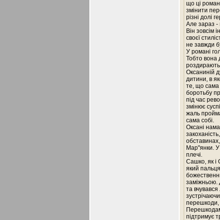
що ці роман
змінити пер
різні долі ге
Але зараз -
Він зовсім і
своєї стиліс
не завжди бу
У романі го
Тобто вона 
роздирають 
Оксаниній д
дитини, в як
те, що сама 
боротьбу пр
під час рево
змінює сусп
жаль пройма
сама собі.
Оксані нама
закоханість
обставинах,
Мар"янки. У 
плечі.
Сашко, як і
який пальця
божественни
заміжньою. 
та вчувався 
зустрічаючи
перешкоди, 
Перешкодами
підтримує тр