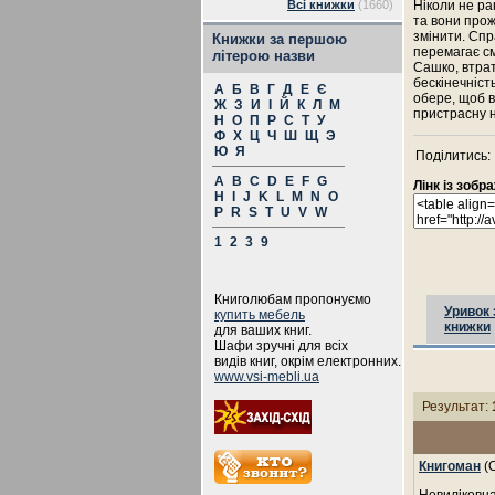
Всі книжки
(1660)
Ніколи не ра
та вони прож
змінити. Спр
Книжки за першою
перемагає см
літерою назви
Сашко, втрат
бескінечніст
А
Б
В
Г
Д
Е
Є
обере, щоб в
Ж
З
И
І
Й
К
Л
М
пристрасну н
Н
О
П
Р
С
Т
У
Ф
Х
Ц
Ч
Ш
Щ
Э
Ю
Я
Поділитись:
A
B
C
D
E
F
G
Лінк із зоб
H
I
J
K
L
M
N
O
P
R
S
T
U
V
W
1
2
3
9
Книголюбам пропонуємо
Уривок 
купить мебель
книжки
для ваших книг.
Шафи зручні для всіх
видів книг, окрім електронних.
www.vsi-mebli.ua
Результат:
Книгоман
(О