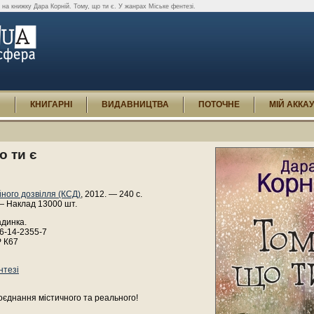
в на книжку Дара Корній. Тому, що ти є. У жанрах Міське фентезі.
И
КНИГАРНІ
ВИДАВНИЦТВА
ПОТОЧНЕ
МІЙ АККА
о ти є
йного дозвілля (КСД)
, 2012. — 240 с.
— Наклад 13000 шт.
адинка.
6-14-2355-7
Р К67
нтезі
єднання містичного та реального!