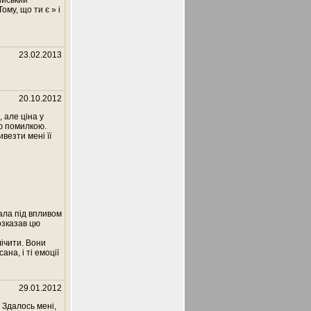
ійський
му, що ти є » і
23.02.2013
20.10.2012
 але ціна у
ою помилкою.
везти мені її
ала під впливом
озказав цю
лічити. Вони
на, і ті емоції
29.01.2012
 Здалось мені,