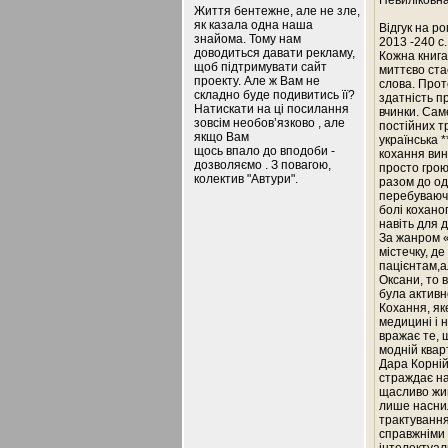
Невиліковна
Життя бентежне, але не зле,
як казала одна наша
Відгук на ро
знайома. Тому нам
2013 -240 с.
доводиться давати рекламу,
Кожна книга
щоб підтримувати сайт
миттєво ста
проекту. Але ж Вам не
слова. Прот
складно буде подивитись її?
здатність п
Натискати на ці посилання
вчинки. Сам
зовсім необов’язково , але
постійних т
якщо Вам
українська 
щось впало до вподоби -
кохання вин
дозволяємо . З повагою,
просто грою
колектив "Автури".
разом до од
перебуваючи
болі кохано
навіть для 
За жанром «
містечку, д
пацієнтам,а
Оксани, то 
була активн
Кохання, як
медицині і н
вражає те, 
модній квар
Дара Корній
страждає на
щасливо жив
лише наснил
трактування
справжніми 