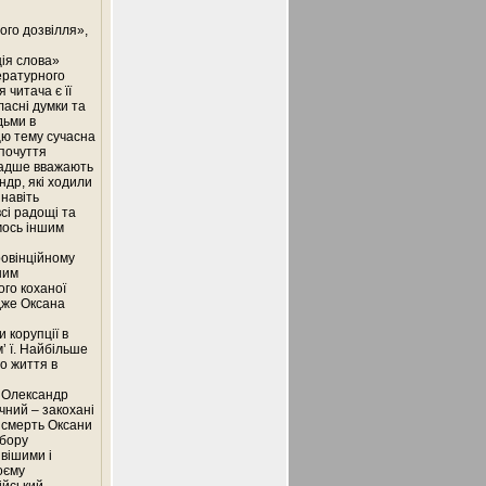
ного дозвілля»,
ція слова»
тературного
 читача є її
асні думки та
дьми в
цю тему сучасна
 почуття
 радше вважають
ндр, які ходили
навіть
сі радощі та
мось іншим
ровінційному
ним
ого коханої
адже Оксана
 корупції в
м’ ї. Найбільше
о життя в
а Олександр
чний – закохані
а смерть Оксани
ибору
ивішими і
оєму