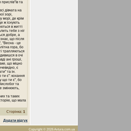
 прислів"їв та
сі дівчата на
ої зорі,
у морі, де крім
ще ж існують
яються в житті
лить тебе з ніг
ться добре, а
знає, що після
, "Весна - це
олітна гора, бо
тті трапляються
 дивишся в очі
ді ані гроші,
таке, що міцно
очевидно, є
ти" та ін.
 ти є": кохання
 що ти є", бо
Числобог та
не змінюють,
чих та таких
історію, що мала
Сторінка:
1
Додати відгук
Copyright © 2026 Avtura.com.ua