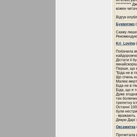
інтелектуал
********** 
кожен читач
Відгук опубл
Буквогриз
(
Скажу лишен
Рекомендую
Kri_Loving
(
Побачила вп
найдорожчом
Дістати її 
якнайскорі
Перше, що в
"Біда не в т
Що січень на
Малює мертв
Біда не в т
Біда, що я 
Дуже згодна
тих болючих
трепетну іс
Останні 100
були нестри
- вражають.
Дякую Дарі 
Оксамитка
Прочитала ц