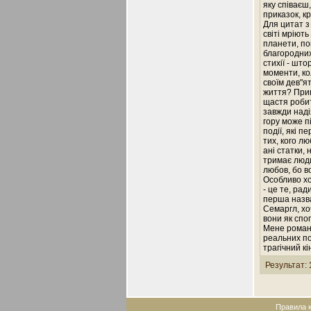
яку співаєш
приказок, кр
Для цитат з
світі мріють
планети, пок
благородних
стихії - што
моменти, ко
своїм дев"ят
життя? Приг
щастя робити
завжди надія
гору може п
події, які 
тих, кого л
ані статки, 
тримає люди
любов, бо во
Особливо хо
- це те, рад
перша назва
Семаргл, хоч
вони як спо
Мене роман 
реальних по
трагічний кі
Результат:
Правила 