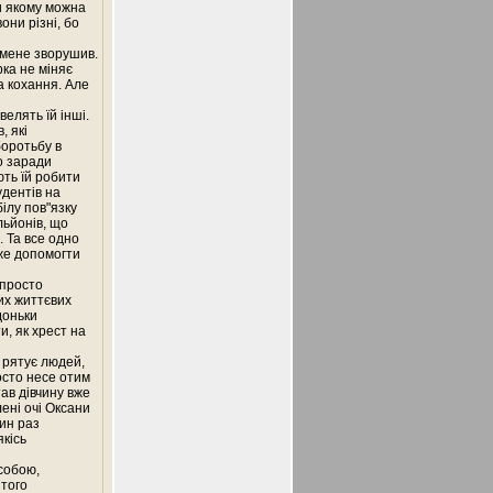
ки якому можна
они різні, бо
и мене зворушив.
рка не міняє
ла кохання. Але
елять їй інші.
, які
боротьбу в
о заради
ють їй робити
удентів на
ілу пов"язку
льйонів, що
. Та все одно
же допомогти
 просто
тих життєвих
доньки
и, як хрест на
й рятує людей,
осто несе отим
ав дівчину вже
ені очі Оксани
дин раз
якісь
 собою,
 того