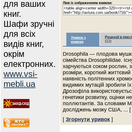
для ваших
Лінк із зображенням книжки:
книг.
Шафи зручні
для всіх
Рецензії в пресі
Уривок з
видів книг,
(12)
книжки
окрім
Drosophila — плодова мушка
сімейства Drosophilidae. Існ
електронних.
харчуються соком рослин, 
www.vsi-
розміри, короткий життєвий
наявність політенних хромо
mebli.ua
видимих мутацій зробили їх
Дрозофіла використовується
генетики розвитку, оцінки н
поллютантів. За словами М
досліджень мозку США,
... 
[
Згорнути уривок
]