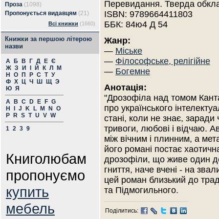
Перевидання. Тверда обкл
Проза
(1098)
ISBN: 9789664411803
Пропонується видавцям
(21)
ББК: 84ю4 Д 54
Всі книжки
(1660)
Книжки за першою літерою
Жанр:
назви
—
Міське
—
Філософське, релігійне
А
Б
В
Г
Д
Е
Є
Ж
З
И
І
Й
К
Л
М
—
Богемне
Н
О
П
Р
С
Т
У
Ф
Х
Ц
Ч
Ш
Щ
Э
Анотація:
Ю
Я
"Дрозофіла над томом Канта
A
B
C
D
E
F
G
про українського інтелекту
H
I
J
K
L
M
N
O
P
R
S
T
U
V
W
стані, коли не знає, заради 
тривоги, любові і відчаю. 
1
2
3
9
між вічним і плинним, а мет
його романі постає хаотичн
Книголюбам
дрозофіли, що живе один д
гниття, наче вчені - на зва
пропонуємо
цей роман близький до трад
купить
та Підмогильного.
мебель
Поділитись: