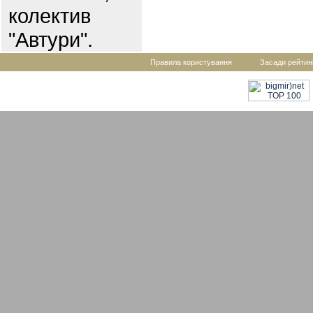
колектив
"Автури".
Правила користування
Засади рейтин