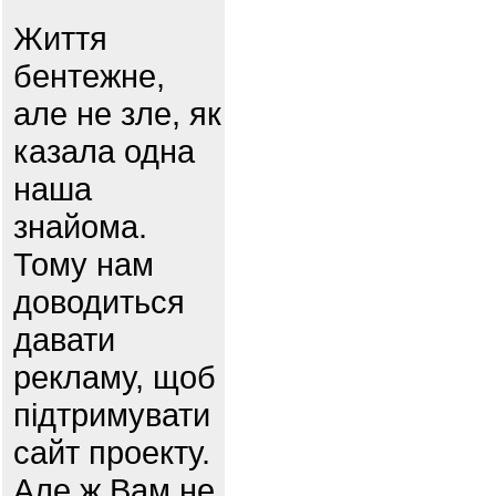
Життя
бентежне,
але не зле, як
казала одна
наша
знайома.
Тому нам
доводиться
давати
рекламу, щоб
підтримувати
сайт проекту.
Але ж Вам не