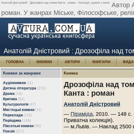
Анатолій Дністровий : Дрозофіла над томом Канта : роман : Анотація, уривок з книги.
Автор 
роман. У жанрах Міське, Філософське, реліг
Анатолій Дністровий : Дрозофіла над том
ГОЛОВНА
КНИЖКИ
АВТОРИ
КНИГАРНІ
ВИДА
Книжки за жанрами
Книжка
Дрозофіла над то
Аудіокнижки
(11)
Дитяча література
(215)
Канта : роман
Драма
(18)
Критика
(62)
Анатолій Дністровий
Культурологія
(47)
Мистецькі книжки
(11)
—
Піраміда
, 2010. — 148 с.
Переклади
(116)
Приватна колекція).
Періодика
(149)
— м.Львів. — Наклад 2500 
Піксельні книжки
(56)
Поезія
(517)