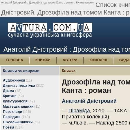
Анатолій Дністровий : Дрозофіла над томом Канта : роман : Купити книжку.
Список кни
Дністровий. Дрозофіла над томом Канта : 
Анатолій Дністровий : Дрозофіла над то
ГОЛОВНА
КНИЖКИ
АВТОРИ
КНИГАРНІ
ВИДА
Книжки за жанрами
Книжка
Дрозофіла над то
Аудіокнижки
(11)
Дитяча література
(215)
Канта : роман
Драма
(18)
Критика
(62)
Анатолій Дністровий
Культурологія
(47)
Мистецькі книжки
(11)
—
Піраміда
, 2010. — 148 с.
Переклади
(116)
Приватна колекція).
Періодика
(149)
— м.Львів. — Наклад 2500 
Піксельні книжки
(56)
Поезія
(517)