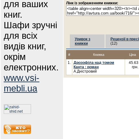
для ваших
Лінк із зображенням книжки:
книг.
Шафи зручні
для всіх
Уривок з
Рецензії в пресі
видів книг,
книжки
(12)
окрім
#
Книжка
Ціна
1.
Дрозофіла над томом
45.63
електронних.
Канта : роман
грн.
А.Дністровий
www.vsi-
mebli.ua