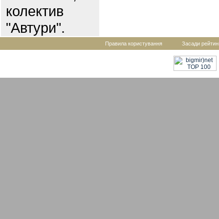
колектив
"Автури".
Правила користування
Засади рейтин