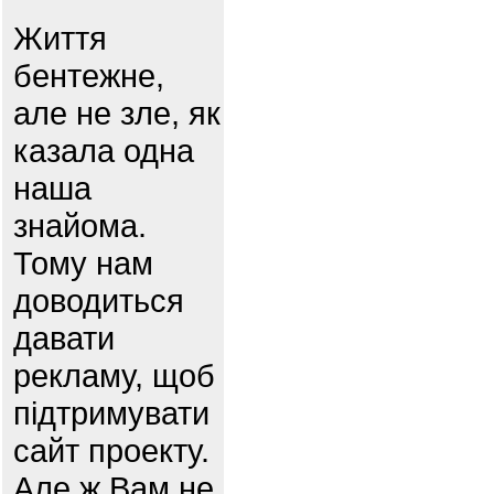
Життя
бентежне,
але не зле, як
казала одна
наша
знайома.
Тому нам
доводиться
давати
рекламу, щоб
підтримувати
сайт проекту.
Але ж Вам не