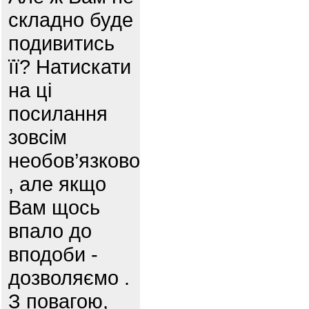
складно буде
подивитись
її? Натискати
на ці
посилання
зовсім
необов’язково
, але якщо
Вам щось
впало до
вподоби -
дозволяємо .
З повагою,