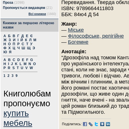
Перевидання. Тверда обкл
Проза
(1098)
ISBN: 9789664411803
Пропонується видавцям
(21)
ББК: 84ю4 Д 54
Всі книжки
(1660)
Книжки за першою літерою
Жанр:
назви
—
Міське
—
Філософське, релігійне
А
Б
В
Г
Д
Е
Є
Ж
З
И
І
Й
К
Л
М
—
Богемне
Н
О
П
Р
С
Т
У
Ф
Х
Ц
Ч
Ш
Щ
Э
Анотація:
Ю
Я
"Дрозофіла над томом Канта
A
B
C
D
E
F
G
про українського інтелекту
H
I
J
K
L
M
N
O
P
R
S
T
U
V
W
стані, коли не знає, заради 
тривоги, любові і відчаю. 
1
2
3
9
між вічним і плинним, а мет
його романі постає хаотичн
Книголюбам
дрозофіли, що живе один д
гниття, наче вчені - на зва
пропонуємо
цей роман близький до трад
купить
та Підмогильного.
мебель
Поділитись: