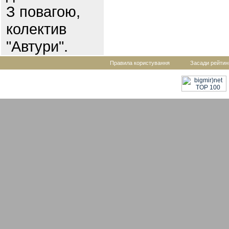
З повагою,
колектив
"Автури".
Правила користування
Засади рейтин