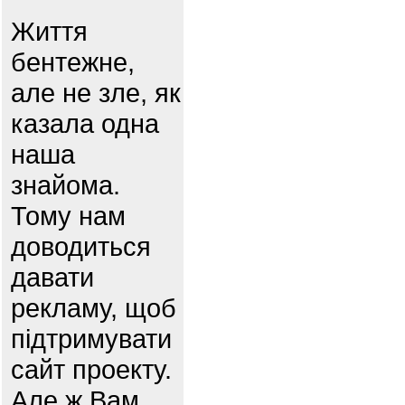
Життя
бентежне,
але не зле, як
казала одна
наша
знайома.
Тому нам
доводиться
давати
рекламу, щоб
підтримувати
сайт проекту.
Але ж Вам