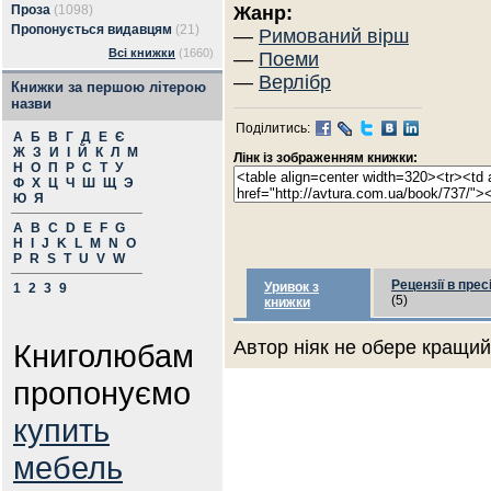
Проза
(1098)
Жанр:
Пропонується видавцям
(21)
—
Римований вірш
Всі книжки
(1660)
—
Поеми
—
Верлібр
Книжки за першою літерою
назви
Поділитись:
А
Б
В
Г
Д
Е
Є
Ж
З
И
І
Й
К
Л
М
Лінк із зображенням книжки:
Н
О
П
Р
С
Т
У
Ф
Х
Ц
Ч
Ш
Щ
Э
Ю
Я
A
B
C
D
E
F
G
H
I
J
K
L
M
N
O
P
R
S
T
U
V
W
Рецензії в прес
Уривок з
1
2
3
9
(5)
книжки
Автор ніяк не обере кращий 
Книголюбам
пропонуємо
купить
мебель