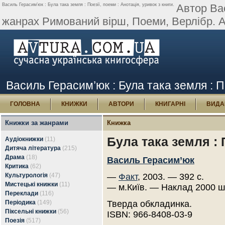
Василь Герасим’юк : Була така земля : Поезії, поеми : Анотація, уривок з книги.
Автор Вас
жанрах Римований вірш, Поеми, Верлібр. А
Василь Герасим’юк : Була така земля : По
ГОЛОВНА
КНИЖКИ
АВТОРИ
КНИГАРНІ
ВИДА
Книжки за жанрами
Книжка
Була така земля : 
Аудіокнижки
(11)
Дитяча література
(215)
Драма
(18)
Василь Герасим’юк
Критика
(62)
Культурологія
(47)
—
Факт
, 2003. — 392 с.
Мистецькі книжки
(11)
— м.Київ. — Наклад 2000 ш
Переклади
(116)
Періодика
(149)
Тверда обкладинка.
Піксельні книжки
(56)
ISBN: 966-8408-03-9
Поезія
(517)