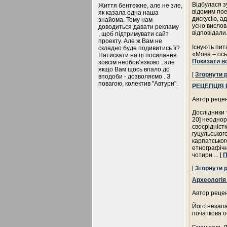
Відбулася з
Життя бентежне, але не зле,
відомим пое
як казала одна наша
дискусію, а
знайома. Тому нам
усно вислов
доводиться давати рекламу
відповідали
, щоб підтримувати сайт
проекту. Але ж Вам не
Існують пит
складно буде подивитись її?
«Мова – ось
Натискати на ці посилання
Показати в
зовсім необов’язково , але
якщо Вам щось впало до
[
Згорнути 
вподоби - дозволяємо . З
повагою, колектив "Автури".
РЕЦЕПЦІЯ 
Автор рецен
Дослідники т
20] неоднор
своєрідніст
гуцульськог
карпатськог
етнографічн
чотири
... [
П
[
Згорнути 
Археологія 
Автор рецен
Його незапа
початкова ос