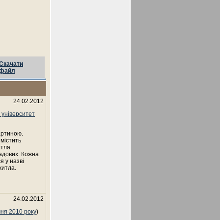
Скачати
файл
24.02.2012
 університет
артиною.
 містить
итла.
ладових. Кожна
я у назві
житла.
24.02.2012
чня 2010 року
)