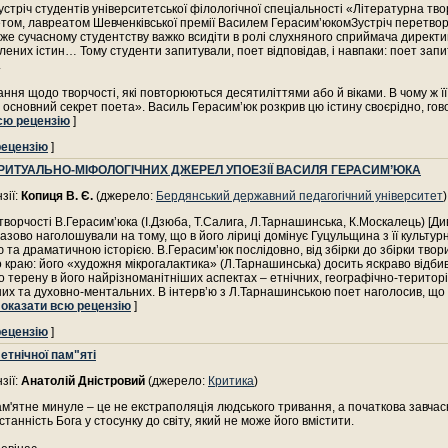
устріч студентів університетської філологічної спеціальності «Літературна твор
том, лавреатом Шевченківської премії Василем Герасим’юкомЗустріч перетво
дже сучасному студентству важко всидіти в ролі слухняного сприймача директи
лених істин… Тому студенти запитували, поет відповідав, і навпаки: поет запи
.
ання щодо творчості, які повторюються десятиліттями або й віками. В чому ж ї
 основний секрет поета». Василь Герасим’юк розкрив цю істину своєрідно, го
сю рецензію
]
рецензію
]
РИТУАЛЬНО-МІФОЛОГІЧНИХ ДЖЕРЕЛ УПОЕЗІЇ ВАСИЛЯ ГЕРАСИМ’ЮКА
зії:
Копиця В. Є.
(джерело:
Бердянський державний педагогічний університет
)
ворчості В.Герасим’юка (І.Дзюба, Т.Салига, Л.Тарнашинська, К.Москалець) [Див.:
азово наголошували на тому, що в його ліриці домінує Гуцульщина з її культур
ю та драматичною історією. В.Герасим’юк послідовно, від збірки до збірки твор
о краю: його «художня мікрогалактика» (Л.Тарнашинська) досить яскраво відби
о терену в його найрізноманітніших аспектах – етнічних, географічно-територ
их та духовно-ментальних. В інтерв’ю з Л.Тарнашинською поет наголосив, що
оказати всю рецензію
]
рецензію
]
етнічної пам"яті
зії:
Анатолій Дністровий
(джерело:
Критика
)
м'ятне минуле – це не екстраполяція людського тривання, а початкова завчас
танність Бога у стосунку до світу, який не може його вмістити.