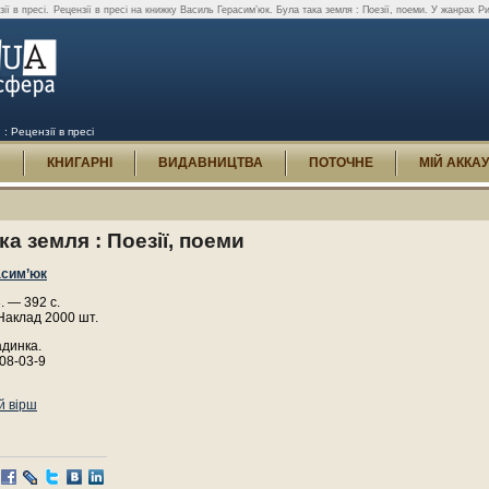
ії в пресі.
Рецензії в пресі на книжку Василь Герасим’юк. Була така земля : Поезії, поеми. У жанрах Ри
: Рецензії в пресі
И
КНИГАРНІ
ВИДАВНИЦТВА
ПОТОЧНЕ
МІЙ АККА
ка земля : Поезії, поеми
асим’юк
. — 392 с.
Наклад 2000 шт.
адинка.
08-03-9
й вірш