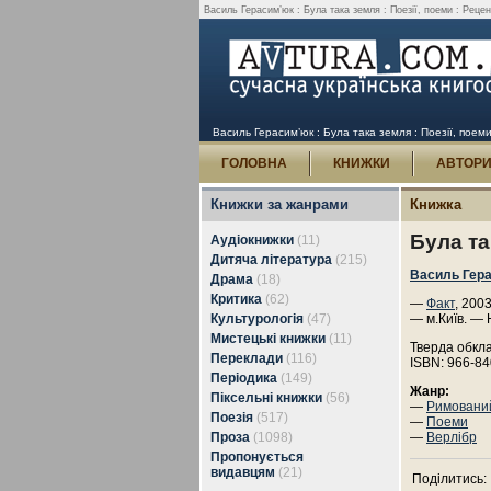
Василь Герасим’юк : Була така земля : Поезії, поеми : Реценз
Василь Герасим’юк : Була така земля : Поезії, поеми 
ГОЛОВНА
КНИЖКИ
АВТОР
Книжки за жанрами
Книжка
Була та
Аудіокнижки
(11)
Дитяча література
(215)
Василь Гер
Драма
(18)
Критика
(62)
—
Факт
, 2003
Культурологія
(47)
— м.Київ. — 
Мистецькі книжки
(11)
Тверда обкл
Переклади
(116)
ISBN: 966-84
Періодика
(149)
Жанр:
Піксельні книжки
(56)
—
Римовани
Поезія
(517)
—
Поеми
Проза
(1098)
—
Верлібр
Пропонується
видавцям
(21)
Поділитись: