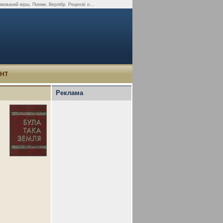
мований вірш, Поеми, Верлібр. Рецензії о...
УНТ
Реклама