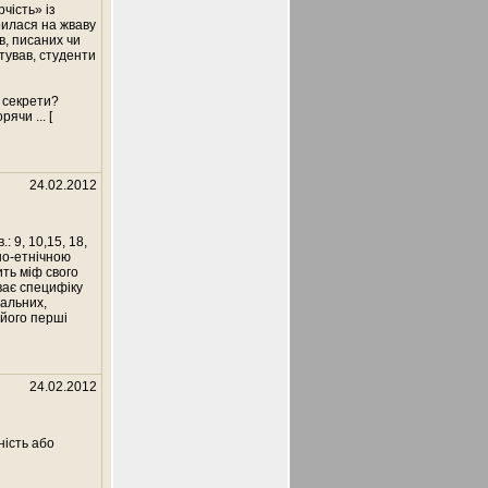
чість» із
рилася на жваву
в, писаних чи
тував, студенти
ї секрети?
ворячи
... [
24.02.2012
 9, 10,15, 18,
но-етнічною
ить міф свого
ває специфіку
іальних,
 його перші
24.02.2012
ність або