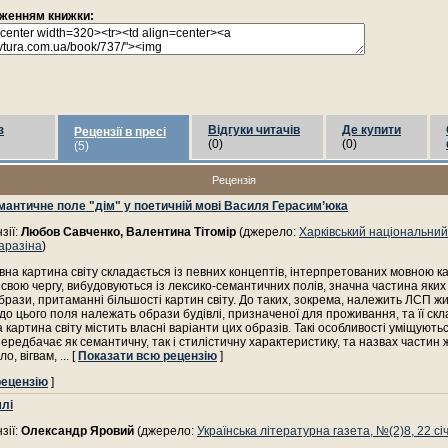
раженням книжки:
з
Відгуки читачів
Де купити
Рецензії в пресі
(0)
(0)
(5)
Рецензія
мантичне поле "дім" у поетичній мові Василя Герасим’юка
зії:
Любов Савченко, Валентина Тітомір
(джерело:
Харківський національний
Каразіна
)
вна картина світу складається із певних концептів, інтерпретованих мовною к
 свою чергу, вибудовуються із лексико-семантичних полів, значна частина яких
брази, притаманні більшості картин світу. До таких, зокрема, належить ЛСП ж
до цього поля належать образи будівлі, призначеної для проживання, та її ск
 картина світу містить власні варіанти цих образів. Такі особливості уміщуютьс
передбачає як семантичну, так і стилістичну характеристику, та назвах частин 
ло, вігвам,
... [
Показати всю рецензію
]
рецензію
]
млі
зії:
Олександр Яровий
(джерело:
Українська літературна газета, №(2)8, 22 сі