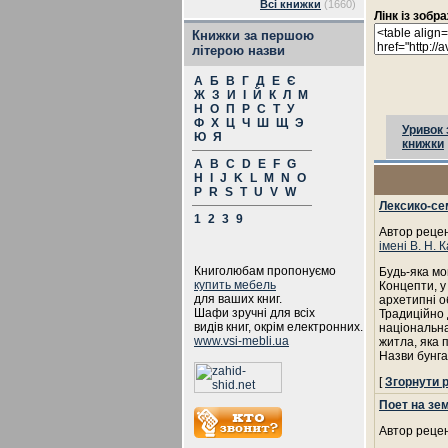
Всі книжки
(1660)
Лінк із зоб
Книжки за першою
літерою назви
А
Б
В
Г
Д
Е
Є
Ж
З
И
І
Й
К
Л
М
Н
О
П
Р
С
Т
У
Ф
Х
Ц
Ч
Ш
Щ
Э
Уривок 
Ю
Я
книжки
A
B
C
D
E
F
G
H
I
J
K
L
M
N
O
P
R
S
T
U
V
W
Лексико-се
1
2
3
9
Автор рецен
імені В. Н. 
Книголюбам пропонуємо
Будь-яка мо
купить мебель
Концепти, у
для ваших книг.
архетипні о
Шафи зручні для всіх
Традиційно 
видів книг, окрім електронних.
національна
www.vsi-mebli.ua
житла, яка 
Назви бунга
[
Згорнути 
Поет на зе
Автор рецен