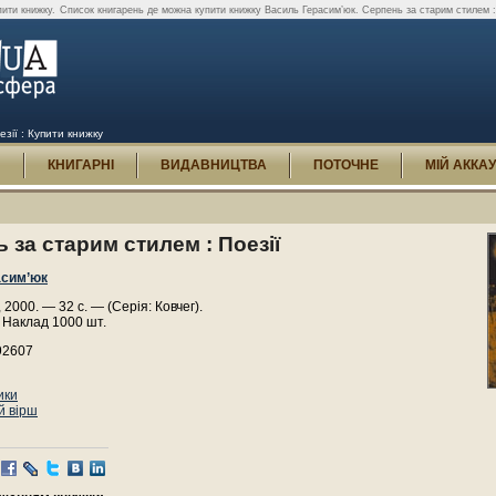
пити книжку.
Список книгарень де можна купити книжку Василь Герасим’юк. Серпень за старим стилем : 
зії : Купити книжку
И
КНИГАРНІ
ВИДАВНИЦТВА
ПОТОЧНЕ
МІЙ АККА
 за старим стилем : Поезії
асим’юк
, 2000. — 32 с. — (Серія: Ковчег).
 Наклад 1000 шт.
92607
ики
й вірш