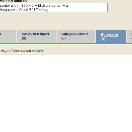
раженням книжки:
з
Рецензії в пресі
Відгуки читачів
Де купити
(0)
(0)
(0)
жодної ціни на цю книжку.