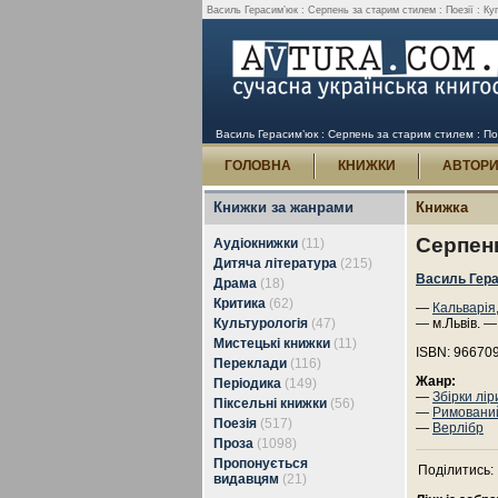
Василь Герасим’юк : Серпень за старим стилем : Поезії : Ку
Василь Герасим’юк : Серпень за старим стилем : Пое
ГОЛОВНА
КНИЖКИ
АВТОР
Книжки за жанрами
Книжка
Серпень
Аудіокнижки
(11)
Дитяча література
(215)
Василь Гер
Драма
(18)
Критика
(62)
—
Кальварія
Культурологія
(47)
— м.Львів. —
Мистецькі книжки
(11)
ISBN: 96670
Переклади
(116)
Жанр:
Періодика
(149)
—
Збірки лір
Піксельні книжки
(56)
—
Римовани
Поезія
(517)
—
Верлібр
Проза
(1098)
Пропонується
Поділитись:
видавцям
(21)