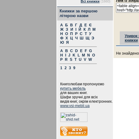
Лінк із зоб
Всі книжки
(1660)
Книжки за першою
літерою назви
А
Б
В
Г
Д
Е
Є
Ж
З
И
І
Й
К
Л
М
Н
О
П
Р
С
Т
У
Уривок 
Ф
Х
Ц
Ч
Ш
Щ
Э
книжки
Ю
Я
A
B
C
D
E
F
G
Не знайдено 
H
I
J
K
L
M
N
O
P
R
S
T
U
V
W
1
2
3
9
Книголюбам пропонуємо
купить мебель
для ваших книг.
Шафи зручні для всіх
видів книг, окрім електронних.
www.vsi-mebli.ua