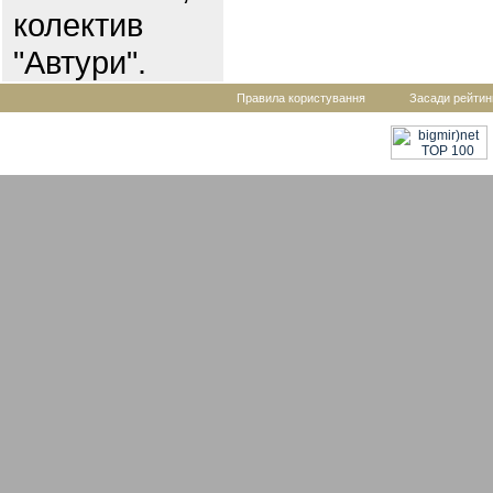
колектив
"Автури".
Правила користування
Засади рейтин