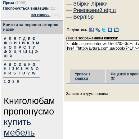
Проза
(1098)
—
Збірки лірики
Пропонується видавцям
(21)
—
Римований вірш
Всі книжки
(1660)
—
Верлібр
Книжки за першою літерою
назви
Поділитись:
Лінк із зображенням книжки:
А
Б
В
Г
Д
Е
Є
Ж
З
И
І
Й
К
Л
М
Н
О
П
Р
С
Т
У
Ф
Х
Ц
Ч
Ш
Щ
Э
Ю
Я
A
B
C
D
E
F
G
H
I
J
K
L
M
N
O
P
R
S
T
U
V
W
Уривок з
Рецензії в прес
книжки
(0)
1
2
3
9
Залиште відгук першим ...
Книголюбам
пропонуємо
купить
мебель