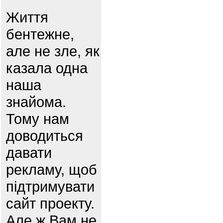
Життя
бентежне,
але не зле, як
казала одна
наша
знайома.
Тому нам
доводиться
давати
рекламу, щоб
підтримувати
сайт проекту.
Але ж Вам не