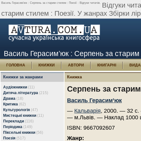
Василь Герасим’юк : Серпень за старим стилем : Поезії : Відгуки читачів.
Відгуки чит
старим стилем : Поезії. У жанрах Збірки лі
Василь Герасим’юк : Серпень за старим с
ГОЛОВНА
КНИЖКИ
АВТОРИ
КНИГАРНІ
ВИДА
Книжки за жанрами
Книжка
Серпень за старим 
Аудіокнижки
(11)
Дитяча література
(215)
Драма
(18)
Василь Герасим’юк
Критика
(62)
Культурологія
(47)
—
Кальварія
, 2000. — 32 с.
Мистецькі книжки
(11)
— м.Львів. — Наклад 1000 
Переклади
(116)
Періодика
(149)
ISBN: 9667092607
Піксельні книжки
(56)
Жанр:
Поезія
(517)