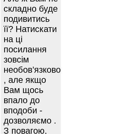
складно буде
подивитись
її? Натискати
на ці
посилання
зовсім
необов’язково
, але якщо
Вам щось
впало до
вподоби -
дозволяємо .
З повагою,