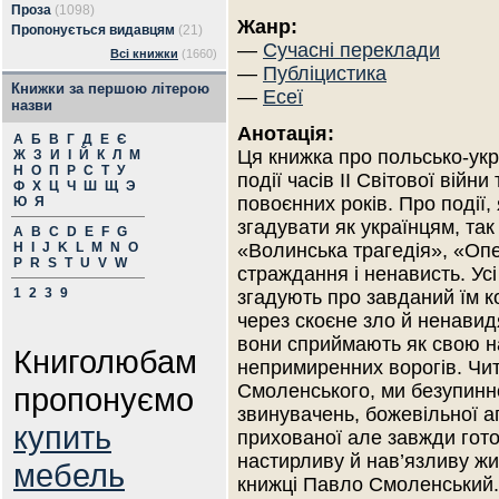
Проза
(1098)
Жанр:
Пропонується видавцям
(21)
—
Сучасні переклади
Всі книжки
(1660)
—
Публіцистика
Книжки за першою літерою
—
Есеї
назви
Анотація:
А
Б
В
Г
Д
Е
Є
Ця книжка про польсько-укр
Ж
З
И
І
Й
К
Л
М
Н
О
П
Р
С
Т
У
події часів ІІ Світової війни 
Ф
Х
Ц
Ч
Ш
Щ
Э
повоєнних років. Про події,
Ю
Я
згадувати як українцям, так
A
B
C
D
E
F
G
H
I
J
K
L
M
N
O
«Волинська трагедія», «Опе
P
R
S
T
U
V
W
страждання і ненависть. Усі 
1
2
3
9
згадують про завданий їм ко
через скоєне зло й ненавид
вони сприймають як свою н
Книголюбам
непримиренних ворогів. Чи
Смоленського, ми безупинн
пропонуємо
звинувачень, божевільної аг
купить
прихованої але завжди гото
настирливу й нав’язливу жив
мебель
книжці Павло Смоленський.