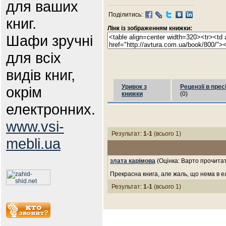
для ваших
Поділитись:
книг.
Лінк із зображенням книжки:
Шафи зручні
для всіх
видів книг,
Уривок з
Рецензії в прес
окрім
книжки
(0)
електронних.
www.vsi-
Результат:
1-1
(всього 1)
mebli.ua
злата карімова
(Оцінка: Варто прочита
Прекрасна книга, але жаль, що нема в е
Результат:
1-1
(всього 1)