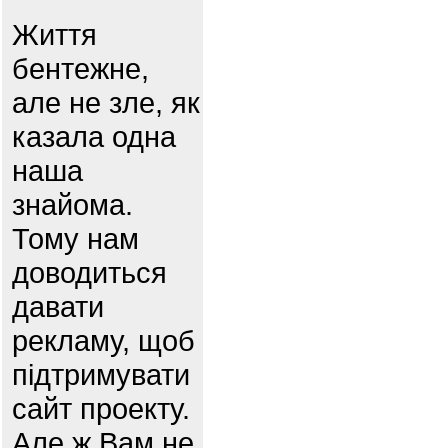
Життя
бентежне,
але не зле, як
казала одна
наша
знайома.
Тому нам
доводиться
давати
рекламу, щоб
підтримувати
сайт проекту.
Але ж Вам не