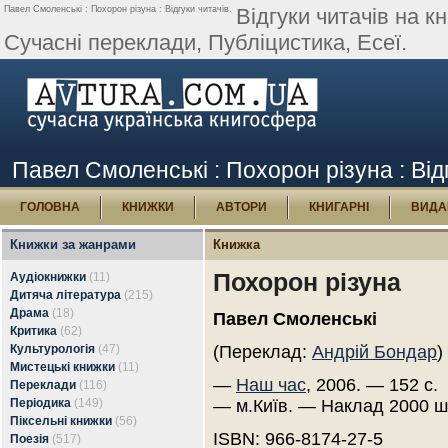
Павел Смоленські : Похорон різуна : Відгуки читачів.
Відгуки читачів на 
Сучасні переклади, Публіцистика, Есеї.
Павел Смоленські : Похорон різуна : Від
ГОЛОВНА
КНИЖКИ
АВТОРИ
КНИГАРНІ
ВИДА
Книжки за жанрами
Книжка
Похорон різуна
Аудіокнижки
(11)
Дитяча література
(215)
Драма
(18)
Павел Смоленські
Критика
(62)
Культурологія
(47)
(Переклад:
Андрій Бондар
)
Мистецькі книжки
(11)
—
Наш час
, 2006. — 152 с.
Переклади
(116)
Періодика
(149)
— м.Київ. — Наклад 2000 ш
Піксельні книжки
(56)
ISBN: 966-8174-27-5
Поезія
(517)