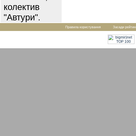
колектив
"Автури".
Правила користування
Засади рейтин