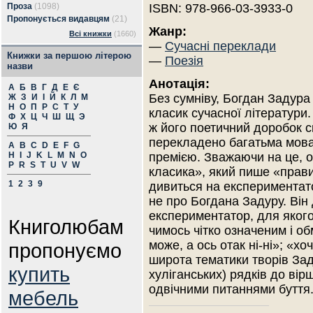
Проза
(1098)
ISBN: 978-966-03-3933-0
Пропонується видавцям
(21)
Жанр:
Всі книжки
(1660)
—
Сучасні переклади
Книжки за першою літерою
—
Поезія
назви
Анотація:
А
Б
В
Г
Д
Е
Є
Без сумніву, Богдан Задура 
Ж
З
И
І
Й
К
Л
М
Н
О
П
Р
С
Т
У
класик сучасної літератури.
Ф
Х
Ц
Ч
Ш
Щ
Э
ж його поетичний доробок с
Ю
Я
перекладено багатьма мовам
A
B
C
D
E
F
G
H
I
J
K
L
M
N
O
премією. Зважаючи на це, о
P
R
S
T
U
V
W
класика», який пише «прави
1
2
3
9
дивиться на експериментато
не про Богдана Задуру. Він 
експериментатор, для якого
Книголюбам
чимось чітко означеним і о
може, а ось отак ні-ні»; «хо
пропонуємо
широта тематики творів Заду
купить
хуліганських) рядків до вір
одвічними питаннями буття
мебель