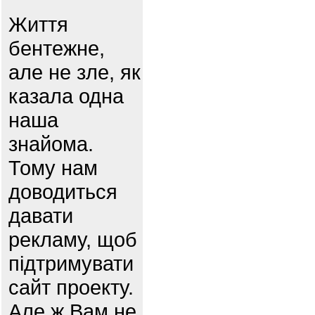
Життя
бентежне,
але не зле, як
казала одна
наша
знайома.
Тому нам
доводиться
давати
рекламу, щоб
підтримувати
сайт проекту.
Але ж Вам не