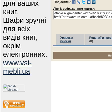
для ваших
Поділитись:
Лінк із зображенням книжки:
книг.
Шафи зручні
для всіх
видів книг,
Уривок з
Рецензії в прес
книжки
(0)
окрім
електронних.
Не
www.vsi-
mebli.ua