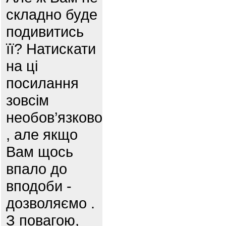
складно буде
подивитись
її? Натискати
на ці
посилання
зовсім
необов’язково
, але якщо
Вам щось
впало до
вподоби -
дозволяємо .
З повагою,