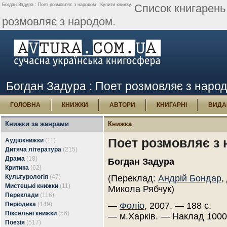
Богдан Задура : Поет розмовляє з народом : Купити книжку.
Список книгарень
розмовляє з народом.
Богдан Задура : Поет розмовляє з народ
ГОЛОВНА
КНИЖКИ
АВТОРИ
КНИГАРНІ
ВИДА
Книжки за жанрами
Книжка
Поет розмовляє з
Аудіокнижки
(11)
Дитяча література
(215)
Драма
(18)
Богдан Задура
Критика
(62)
Культурологія
(47)
(Переклад:
Андрій Бондар
,
Мистецькі книжки
(11)
Микола Рябчук)
Переклади
(116)
Періодика
(149)
—
Фоліо
, 2007. — 188 с.
Піксельні книжки
(56)
— м.Харків. — Наклад 1000
Поезія
(517)