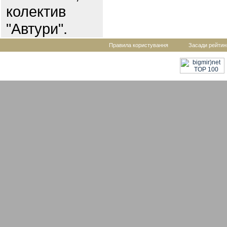
колектив
"Автури".
Правила користування
Засади рейтин