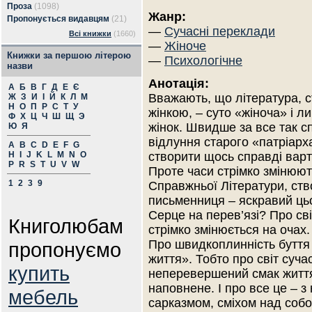
Проза
(1098)
Жанр:
Пропонується видавцям
(21)
—
Сучасні переклади
Всі книжки
(1660)
—
Жіноче
Книжки за першою літерою
—
Психологічне
назви
Анотація:
А
Б
В
Г
Д
Е
Є
Вважають, що література, 
Ж
З
И
І
Й
К
Л
М
Н
О
П
Р
С
Т
У
жінкою, – суто «жіноча» і л
Ф
Х
Ц
Ч
Ш
Щ
Э
жінок. Швидше за все так с
Ю
Я
відлуння старого «патріарха
A
B
C
D
E
F
G
H
I
J
K
L
M
N
O
створити щось справді варті
P
R
S
T
U
V
W
Проте часи стрімко змінюют
1
2
3
9
Справжньої Літератури, ств
письменниця – яскравий ць
Серце на перев’язі? Про св
Книголюбам
стрімко змінюється на очах
Про швидкоплинність буття 
пропонуємо
життя». Тобто про світ суч
купить
неперевершений смак життя,
наповнене. І про все це – 
мебель
сарказмом, сміхом над собо