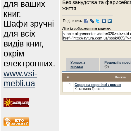
для ваших
Без занудства та фарисейс
життя.
книг.
Шафи зручні
Поділитись:
Лінк із зображенням книжки:
для всіх
видів книг,
окрім
електронних.
Уривок з
Рецензії в прес
книжки
(0)
www.vsi-
#
Книжка
mebli.ua
1.
Серце на перев'язі : роман
Катажина Грохоля