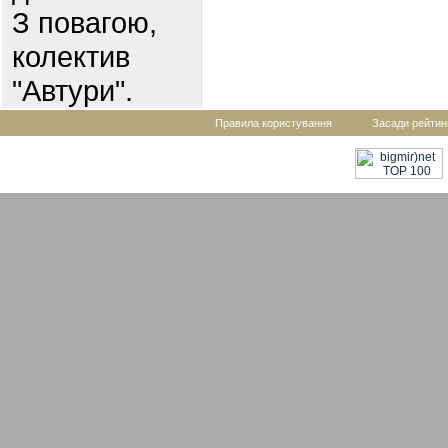
З повагою,
колектив
"Автури".
Правила користування
Засади рейтин