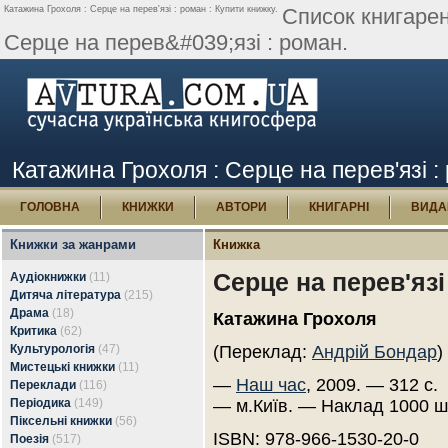
Катажина Грохоля : Серце на перев'язі : роман : Купити книжку.
Список книгаре
Серце на перев&#039;язі : роман.
Катажина Грохоля : Серце на перев'язі :
ГОЛОВНА
КНИЖКИ
АВТОРИ
КНИГАРНІ
ВИДА
Книжки за жанрами
Книжка
Серце на перев'язі
Аудіокнижки
(11)
Дитяча література
(215)
Драма
(18)
Катажина Грохоля
Критика
(62)
Культурологія
(47)
(Переклад:
Андрій Бондар
)
Мистецькі книжки
(11)
—
Наш час
, 2009. — 312 с.
Переклади
(116)
Періодика
(149)
— м.Київ. — Наклад 1000 ш
Піксельні книжки
(56)
ISBN: 978-966-1530-20-0
Поезія
(517)