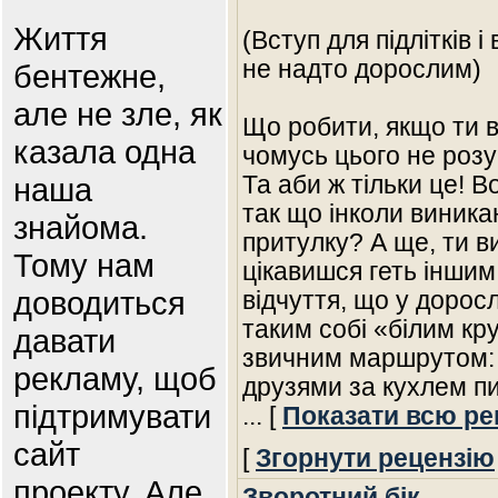
Життя
(Вступ для підлітків і
не надто дорослим)
бентежне,
але не зле, як
Що робити, якщо ти в
казала одна
чомусь цього не роз
наша
Та аби ж тільки це! В
так що інколи виникаю
знайома.
притулку? А ще, ти 
Тому нам
цікавишся геть інши
доводиться
відчуття, що у дорос
таким собі «білим кр
давати
звичним маршрутом: 
рекламу, щоб
друзями за кухлем пи
підтримувати
... [
Показати всю ре
сайт
[
Згорнути рецензію
проекту. Але
Зворотний бік