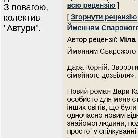
всю рецензію
]
З повагою,
колектив
[
Згорнути рецензію
"Автури".
Йменням Сварожого 
Автор рецензії:
Міла
Йменням Сварожого к
Дара Корній. Зворотній
сімейного дозвілля», 
Новий роман Дари Ко
особисто для мене ст
інших світів, що бул
одночасно новим від
знайомої людини, подр
простої у спілкуванн