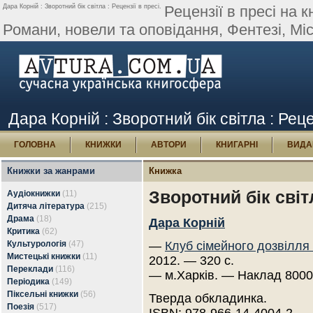
Дара Корній : Зворотний бік світла : Рецензії в пресі.
Рецензії в пресі на 
Романи, новели та оповідання, Фентезі, Міст
Дара Корній : Зворотний бік світла : Реце
ГОЛОВНА
КНИЖКИ
АВТОРИ
КНИГАРНІ
ВИДА
Книжки за жанрами
Книжка
Зворотний бік світ
Аудіокнижки
(11)
Дитяча література
(215)
Драма
(18)
Дара Корній
Критика
(62)
Культурологія
(47)
—
Клуб сімейного дозвілля
Мистецькі книжки
(11)
2012. — 320 с.
Переклади
(116)
— м.Харків. — Наклад 8000
Періодика
(149)
Піксельні книжки
(56)
Тверда обкладинка.
Поезія
(517)