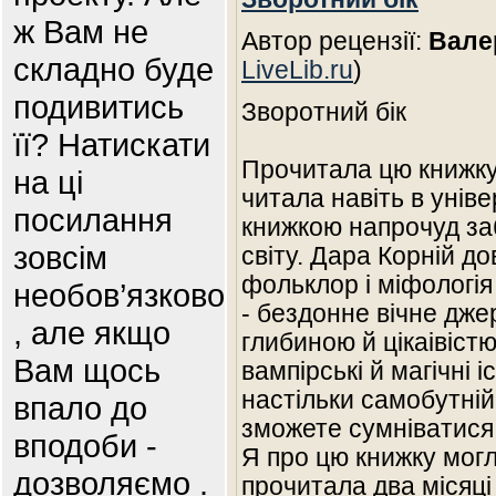
ж Вам не
Автор рецензії:
Вале
складно буде
LiveLib.ru
)
подивитись
Зворотний бік
її? Натискати
Прочитала цю книжку
на ці
читала навіть в унів
посилання
книжкою напрочуд за
зовсім
світу. Дара Корній д
фольклор і міфологія
необов’язково
- бездонне вічне дж
, але якщо
глибиною й цікаівістю
Вам щось
вампірські й магічні і
настільки самобутній 
впало до
зможете сумніватися 
вподоби -
Я про цю книжку могл
дозволяємо .
прочитала два місяці 