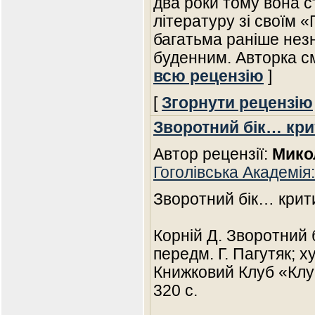
два роки тому вона c
літературу зі своїм 
багатьма раніше незн
буденним. Авторка с
всю рецензію
]
[
Згорнути рецензію
Зворотний бік… кри
Автор рецензії:
Мико
Гоголівська Академія:
Зворотний бік… крит
Корній Д. Зворотний б
передм. Г. Пагутяк; х
Книжковий Клуб «Клуб
320 с.