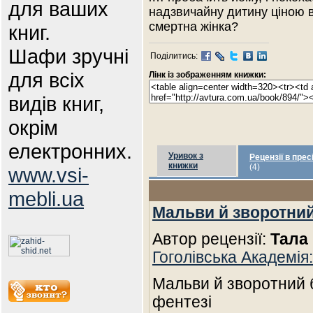
для ваших
надзвичайну дитину ціною 
смертна жінка?
книг.
Шафи зручні
Поділитись:
для всіх
Лінк із зображенням книжки:
видів книг,
окрім
електронних.
Уривок з
Рецензії в прес
книжки
(4)
www.vsi-
mebli.ua
Мальви й зворотний
Автор рецензії:
Тала
Гоголівська Академія:
Мальви й зворотний б
фентезі