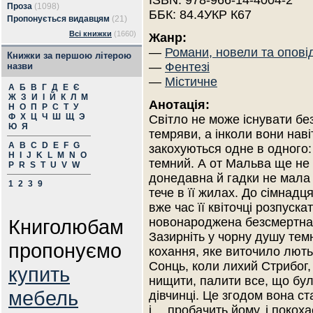
ISBN: 978-966-14-4004-2
Проза
(1098)
ББК: 84.4УКР К67
Пропонується видавцям
(21)
Всі книжки
(1660)
Жанр:
—
Романи, новели та опові
Книжки за першою літерою
—
Фентезі
назви
—
Містичне
А
Б
В
Г
Д
Е
Є
Ж
З
И
І
Й
К
Л
М
Анотація:
Н
О
П
Р
С
Т
У
Ф
Х
Ц
Ч
Ш
Щ
Э
Світло не може існувати бе
Ю
Я
темряви, а інколи вони наві
A
B
C
D
E
F
G
закохуються одне в одного
H
I
J
K
L
M
N
O
темний. А от Мальва ще не 
P
R
S
T
U
V
W
донедавна й гадки не мала 
1
2
3
9
тече в її жилах. До сімнадця
вже час її квіточці розпуска
Книголюбам
новонароджена безсмертна
Зазирніть у чорну душу тем
пропонуємо
кохання, яке виточило лють
Сонць, коли лихий Стрибог, 
купить
нищити, палити все, що бул
мебель
дівчинці. Це згодом вона с
і… пробачить йому, і покоха