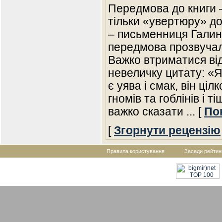
Передмова до книги 
тільки «увертюру» до
– письменниця Галина
передмова прозвучала
Важко втриматися від
невеличку цитату: «
є уява і смак, він ці
гномів та гоблінів і 
важко сказати
... [
По
[
Згорнути рецензію
Правила користування
Засади рейтин