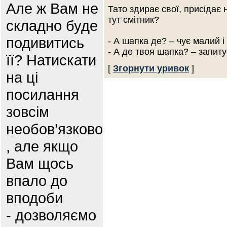
Але ж Вам не
Тато здирає свої, присідає
тут смітник?
складно буде
подивитись
- А шапка де? – чує малий і
- А де твоя шапка? – запит
її? Натискати
[
Згорнути уривок
]
на ці
посилання
зовсім
необов’язково
, але якщо
Вам щось
впало до
вподоби
- дозволяємо