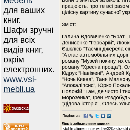
мебель
Вони різняться за віком, л
працюють, про те всі разо
для ваших
цілісну картину сучасної укр
книг.
Зміст:
Шафи зручні
Галина Вдовиченко "Брат", 
для всіх
Денисенко "Гербарій", Люб
видів книг,
Єшклієв "Таємні джерела сі
"Атлас автомобільних доріг 
окрім
роману "Музей покинутих се
роману "Хресна проща"), О
електронних.
Кідрук "Навіжені", Андрей К
www.vsi-
"Ночь Киева", Таня Малярчук
"Апокаліпсис", Юрко Покал
mebli.ua
Положій "Там, де чисто і т
Морозенка", Ірен Роздобудь
"Дідова історія", Олесь Уль
Поділитись:
Лінк із зображенням книжки: