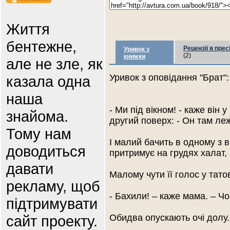
Життя
бентежне,
Рецензії в прес
Уривок з
(2)
книжки
але не зле, як
Уривок з оповідання "Брат":
казала одна
наша
- Ми під вікном! - каже він
знайома.
другий поверх: - Он там ле
Тому нам
І малий бачить в одному з 
доводиться
притримує на грудях халат, 
давати
Малому чути її голос у татов
рекламу, щоб
- Бахили! – каже мама. – Ч
підтримувати
сайт проекту.
Обидва опускають очі долу.