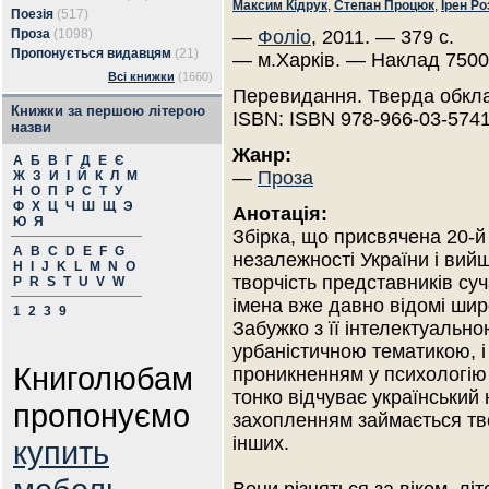
Максим Кідрук
,
Степан Процюк
,
Ірен Р
Поезія
(517)
Проза
(1098)
—
Фоліо
, 2011. — 379 с.
Пропонується видавцям
(21)
— м.Харків. — Наклад 7500
Всі книжки
(1660)
Перевидання. Тверда обкл
Книжки за першою літерою
ISBN: ISBN 978-966-03-5741
назви
Жанр:
А
Б
В
Г
Д
Е
Є
—
Проза
Ж
З
И
І
Й
К
Л
М
Н
О
П
Р
С
Т
У
Ф
Х
Ц
Ч
Ш
Щ
Э
Анотація:
Ю
Я
Збірка, що присвячена 20-й 
A
B
C
D
E
F
G
незалежності України і вий
H
I
J
K
L
M
N
O
творчість представників суч
P
R
S
T
U
V
W
імена вже давно відомі широ
1
2
3
9
Забужко з її інтелектуально
урбаністичною тематикою, і
Книголюбам
проникненням у психологію 
тонко відчуває український 
пропонуємо
захопленням займається тво
інших.
купить