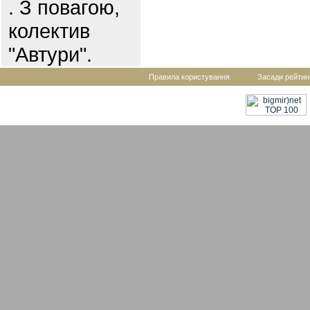
. З повагою,
колектив
"Автури".
Правила користування
Засади рейтин