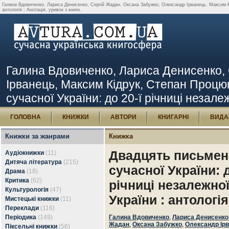
Галина Вдовиченко, Лариса Денисенко, Сергій Жадан, Оксана Забужко, Олександр Ірванець, Максим Кід
антологія : Анотація, уривок з книги.
Галина Вдовиченко, Лариса Денисенко,
Ірванець, Максим Кідрук, Степан Процюк
сучасної України: до 20-ї річниці незалеж
ГОЛОВНА
КНИЖКИ
АВТОРИ
КНИГАРНІ
ВИДА
Книжки за жанрами
Книжка
Двадцять письмен
Аудіокнижки
(11)
Дитяча література
(215)
сучасної України: д
Драма
(18)
Критика
(62)
річниці незалежно
Культурологія
(47)
України : антологія
Мистецькі книжки
(11)
Переклади
(116)
Періодика
(149)
Галина Вдовиченко
,
Лариса Денисенко
Жадан
,
Оксана Забужко
,
Олександр Ір
Піксельні книжки
(56)