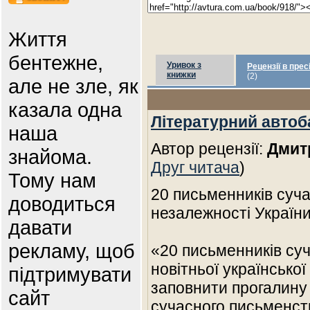
Життя
бентежне,
Уривок з
Рецензії в прес
книжки
(2)
але не зле, як
казала одна
Літературний автоб
наша
Автор рецензії:
Дмит
знайома.
Друг читача
)
Тому нам
20 письменників сучас
доводиться
незалежності України. 
давати
рекламу, щоб
«20 письменників суч
новітньої української
підтримувати
заповнити прогалину
сайт
сучасного письменств