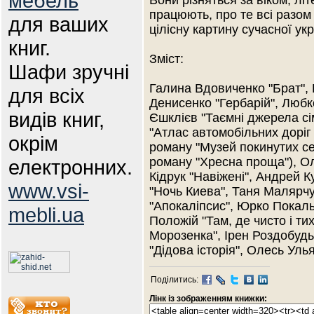
мебель
Вони різняться за віком, л
працюють, про те всі разо
для ваших
цілісну картину сучасної укр
книг.
Зміст:
Шафи зручні
Галина Вдовиченко "Брат", 
для всіх
Денисенко "Гербарій", Люб
видів книг,
Єшклієв "Таємні джерела сі
"Атлас автомобільних доріг 
окрім
роману "Музей покинутих се
роману "Хресна проща"), О
електронних.
Кідрук "Навіжені", Андрей К
www.vsi-
"Ночь Киева", Таня Малярчук
"Апокаліпсис", Юрко Покал
mebli.ua
Положій "Там, де чисто і т
Морозенка", Ірен Роздобудь
"Дідова історія", Олесь Уль
Поділитись:
Лінк із зображенням книжки: