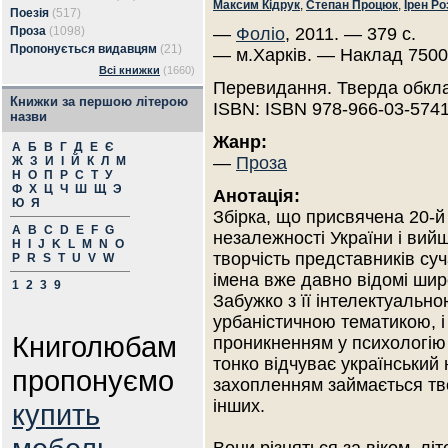
Максим Кідрук
,
Степан Процюк
,
Ірен Р
Поезія
(517)
Проза
(1098)
—
Фоліо
, 2011. — 379 с.
Пропонується видавцям
(21)
— м.Харків. — Наклад 7500
Всі книжки
(1660)
Перевидання. Тверда обкл
Книжки за першою літерою
ISBN: ISBN 978-966-03-5741
назви
Жанр:
А
Б
В
Г
Д
Е
Є
—
Проза
Ж
З
И
І
Й
К
Л
М
Н
О
П
Р
С
Т
У
Ф
Х
Ц
Ч
Ш
Щ
Э
Анотація:
Ю
Я
Збірка, що присвячена 20-й 
A
B
C
D
E
F
G
незалежності України і вий
H
I
J
K
L
M
N
O
творчість представників суч
P
R
S
T
U
V
W
імена вже давно відомі широ
1
2
3
9
Забужко з її інтелектуально
урбаністичною тематикою, і
Книголюбам
проникненням у психологію 
тонко відчуває український 
пропонуємо
захопленням займається тво
інших.
купить