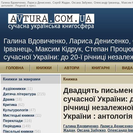
Галина Вдовиченко, Лариса Денисенко, Сергій Жадан, Оксана Забужко, Олександр Ірванець, Максим Кід
антологія : Рецензії в пресі.
Галина Вдовиченко, Лариса Денисенко,
Ірванець, Максим Кідрук, Степан Процюк
сучасної України: до 20-ї річниці незалеж
ГОЛОВНА
КНИЖКИ
АВТОРИ
КНИГАРНІ
ВИДА
Книжки за жанрами
Книжка
Двадцять письмен
Аудіокнижки
(11)
Дитяча література
(215)
сучасної України: д
Драма
(18)
Критика
(62)
річниці незалежно
Культурологія
(47)
України : антологія
Мистецькі книжки
(11)
Переклади
(116)
Періодика
(149)
Галина Вдовиченко
,
Лариса Денисенко
Жадан
,
Оксана Забужко
,
Олександр Ір
Піксельні книжки
(56)