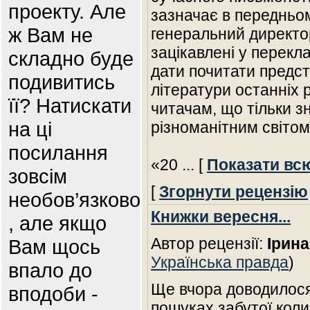
проекту. Але
зазначає в передньом
ж Вам не
генеральний директор
зацікавлені у перекл
складно буде
дати почитати предс
подивитись
літератури останніх р
її? Натискати
читачам, що тільки з
на ці
різноманітним світом
посилання
«20
... [
Показати вс
зовсім
[
Згорнути рецензію
необов’язково
Книжки вересня...
, але якщо
Автор рецензії:
Ірина
Вам щось
Українська правда
)
впало до
Ще вчора доводилося
вподоби -
пошуках забутої коли