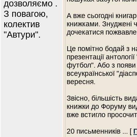
дозволяємо .
З повагою,
А вже сьогодні книга
колектив
книжками. Знуджені ч
дочекатися пожвавлен
"Автури".
Це помітно бодай з н
презентації антології
футбол". Або з появи
всеукраїнської "діасп
вересня.
Звісно, більшість ви
книжки до Форуму вид
вже встигло просочит
20 письменників
... [