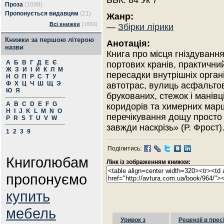
ББК: 84 Ук 7
Проза
(1098)
Пропонується видавцям
(21)
Жанр:
Всі книжки
(1660)
—
Збірки лірики
Книжки за першою літерою
Анотація:
назви
Книга про місця гніздування 
А
Б
В
Г
Д
Е
Є
портових кранів, практичний
Ж
З
И
І
Й
К
Л
М
пересадки внутрішніх органі
Н
О
П
Р
С
Т
У
Ф
Х
Ц
Ч
Ш
Щ
Э
автотрас, вулиць асфальто
Ю
Я
брукованих, сте­­­жок і манівців, по­­­
A
B
C
D
E
F
G
ко­­­ридо­рів та химерних ма
H
I
J
K
L
M
N
O
пе­ре­чі­ку­­вання дощу про
P
R
S
T
U
V
W
зав­жди наскрізь» (Р. Фрост)
1
2
3
9
Поділитись:
Книголюбам
Лінк із зображенням книжки:
пропонуємо
купить
мебель
Уривок з
Рецензії в прес