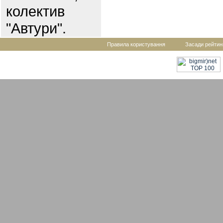
колектив
"Автури".
Правила користування
Засади рейтин