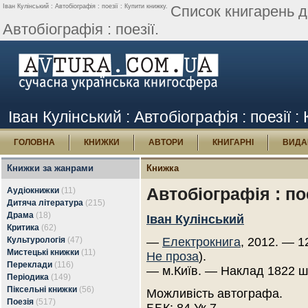
Іван Кулінський : Автобіографія : поезії : Купити книжку.
Список книгарень д
Автобіографія : поезії.
Іван Кулінський : Автобіографія : поезії 
ГОЛОВНА
КНИЖКИ
АВТОРИ
КНИГАРНІ
ВИДА
Книжки за жанрами
Книжка
Автобіографія : пое
Аудіокнижки
(11)
Дитяча література
(215)
Драма
(18)
Іван Кулінський
Критика
(62)
Культурологія
(47)
—
Електрокнига
, 2012. — 1
Мистецькі книжки
(11)
Не проза
).
Переклади
(116)
— м.Київ. — Наклад 1822 ш
Періодика
(149)
Піксельні книжки
(56)
Можливість автографа.
Поезія
(517)