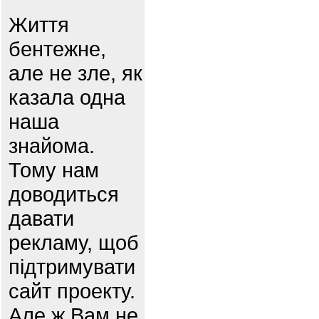
Життя
бентежне,
але не зле, як
казала одна
наша
знайома.
Тому нам
доводиться
давати
рекламу, щоб
підтримувати
сайт проекту.
Але ж Вам не