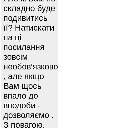
складно буде
подивитись
її? Натискати
на ці
посилання
зовсім
необов’язково
, але якщо
Вам щось
впало до
вподоби -
дозволяємо .
З повагою,