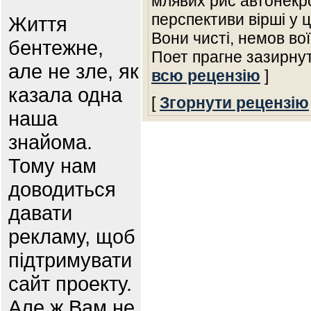
млявих рис автонекр
перспективи вірші у 
Життя
Вони чисті, немов вої
бентежне,
Поет прагне зазирну
але не зле, як
всю рецензію
]
казала одна
[
Згорнути рецензію
наша
знайома.
Тому нам
доводиться
давати
рекламу, щоб
підтримувати
сайт проекту.
Але ж Вам не