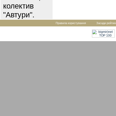
колектив
"Автури".
Правила користування
Засади рейтин