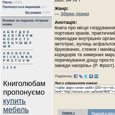
ББК: 84 Ук 7
Проза
(1098)
Пропонується видавцям
(21)
Жанр:
Всі книжки
(1660)
—
Збірки лірики
Книжки за першою літерою
Анотація:
назви
Книга про місця гніздування 
А
Б
В
Г
Д
Е
Є
портових кранів, практичний
Ж
З
И
І
Й
К
Л
М
пересадки внутрішніх органі
Н
О
П
Р
С
Т
У
Ф
Х
Ц
Ч
Ш
Щ
Э
автотрас, вулиць асфальто
Ю
Я
брукованих, сте­­­жок і манівців, по­­­
A
B
C
D
E
F
G
ко­­­ридо­рів та химерних ма
H
I
J
K
L
M
N
O
пе­ре­чі­ку­­вання дощу про
P
R
S
T
U
V
W
зав­жди наскрізь» (Р. Фрост)
1
2
3
9
Поділитись:
Книголюбам
Лінк із зображенням книжки:
пропонуємо
купить
мебель
Уривок з
Рецензії в прес