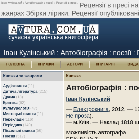
Іван Кулінський : Автобіографія : поезії : Рецензії в пресі.
Рецензії в пресі на
жанрах Збірки лірики. Рецензії опубліковані
Іван Кулінський : Автобіографія : поезії : 
ГОЛОВНА
КНИЖКИ
АВТОРИ
КНИГАРНІ
ВИДА
Книжки за жанрами
Книжка
Автобіографія : пое
Аудіокнижки
(11)
Дитяча література
(215)
Драма
(18)
Іван Кулінський
Критика
(62)
Культурологія
(47)
—
Електрокнига
, 2012. — 1
Мистецькі книжки
(11)
Не проза
).
Переклади
(116)
— м.Київ. — Наклад 1818 ш
Періодика
(149)
Піксельні книжки
(56)
Можливість автографа.
Поезія
(517)