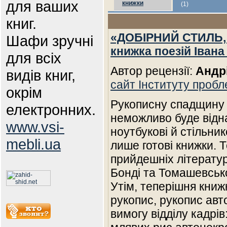
для ваших
книжки
(1)
книг.
«ДОБІРНИЙ СТИЛЬ,
Шафи зручні
книжка поезій Івана
для всіх
Автор рецензії:
Андр
видів книг,
сайт Інституту проб
окрім
Рукописну спадщину 
електронних.
неможливо буде відна
www.vsi-
ноутбукові й стільни
mebli.ua
лише готові книжки. 
прийдешніх літерату
Бонді та Томашевськ
Утім, теперішня книж
рукопис, рукопис авт
вимогу відділу кадрі