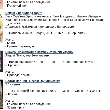
- Романи, новели та оповідання
- Психологічне
Звідки у верблюда горб?
Леся Українка, Христя Алчевська, Галя Мазуренко, Наталя Лівицька-
Холодна, Оксана Лятуринська, Ірина, Стахівська Юлія, Забужко Оксана,
Н.Дьомова
(Переклад: Н.Дьомова, Чернишенко Володимир)
— Навчальна книга - Богдан, 2011. — 16 с. — м.Тернопіль
Жанр:
- Казки
- Прозові переклади
Знайомі незнайомці : Птахи міст на сіл України
Андрій Плига, Ігор Землянських
— Видавець Бобко О.В., 2014. — 48 с. — (Серія: Пернаті друзі). —
м.Бровари
Жанр:
- Природа, земля
Золоті мальви : Поезія і публіцистика
Т.Лісненко
— ТОВ "Торговий дім "Папірус", 2009. — 130 с. — (Серія: ДК №3481). —
м.Ромни
Жанр:
- Романи, новели та оповідання
- Збірки лірики