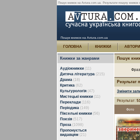
Пошук книжок на Avtura.com.ua.
Результати пошуку книжок н
Пошук книжок на Avtura.com.ua
ГОЛОВНА
КНИЖКИ
АВТОР
Книжки за жанрами
Пошук кни
Аудіокнижки
(11)
Фраз
Дитяча література
(215)
Драма
(18)
Результат 
Критика
(62)
Культурологія
(47)
Змінити зап
Мистецькі книжки
(11)
Результат:
5
Переклади
(116)
Періодика
(149)
Фото
Піксельні книжки
(56)
Поезія
(517)
Проза
(1098)
Пропонується
видавцям
(21)