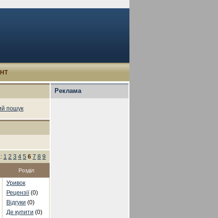
УНТ
Реклама
й пошук
а:
1
2
3
4
5
6
7
8
9
Розділ
Уривок
Рецензії
(0)
Відгуки
(0)
Де купити
(0)