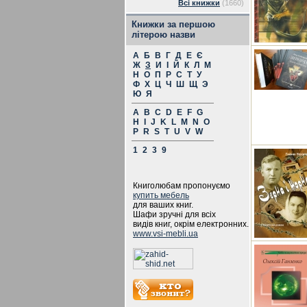
Всі книжки
(1660)
Книжки за першою
літерою назви
А
Б
В
Г
Д
Е
Є
Ж
З
И
І
Й
К
Л
М
Н
О
П
Р
С
Т
У
Ф
Х
Ц
Ч
Ш
Щ
Э
Ю
Я
A
B
C
D
E
F
G
H
I
J
K
L
M
N
O
P
R
S
T
U
V
W
1
2
3
9
Книголюбам пропонуємо
купить мебель
для ваших книг.
Шафи зручні для всіх
видів книг, окрім електронних.
www.vsi-mebli.ua