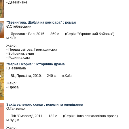
- Детективне
"Звенигора. Шабля на комісара" : роман
Є.Стеблівський
— Ярославів Вал, 2015. — 369 с. — (Серія: "Український бойовик"). —
м.Київ
Жанр:
- Перша світова, Громадянська
- Бойовики, екшн
- Родинна сага
"Зерна і жорна" : історична драма
Г.Невінчана
— ВЦ Просвіта, 2010. — 240 с. — м.Київ
Жанр:
- Проза
Захід зеленого сонця : новели та оповідання
О.Ганзенко
— ПФ "Смарагд", 2011. — 132 с. — (Серія: Нова психологічна проза). —
м.Луцьк
Жанр: