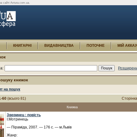
а сайті Avtura.com.ua.
И
КНИГАРНІ
ВИДАВНИЦТВА
ПОТОЧНЕ
МІЙ АККА
жок
а:
Розширени
пошуку книжок
ит на пошук
1-60
(всього 81)
Сторінк
Книжка
Зверинец : повість
І.Мотринець
— Піраміда, 2007. — 176 с. — м.Львів
Жанр: