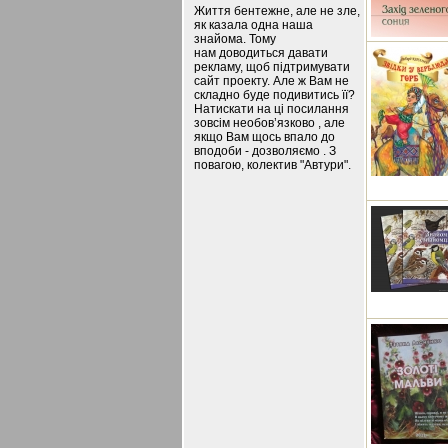
Життя бентежне, але не зле,
як казала одна наша
знайома. Тому
нам доводиться давати
рекламу, щоб підтримувати
сайт проекту. Але ж Вам не
складно буде подивитись її?
Натискати на ці посилання
зовсім необов’язково , але
якщо Вам щось впало до
вподоби - дозволяємо . З
повагою, колектив "Автури".