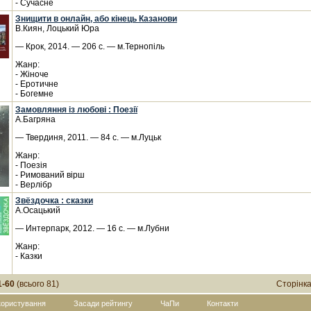
- Сучасне
Знищити в онлайн, або кінець Казанови
В.Киян, Лоцький Юра
— Крок, 2014. — 206 с. — м.Тернопіль
Жанр:
- Жіноче
- Еротичне
- Богемне
Замовляння із любові : Поезії
А.Багряна
— Твердиня, 2011. — 84 с. — м.Луцьк
Жанр:
- Поезія
- Римований вірш
- Верлібр
Звёздочка : сказки
А.Осацький
— Интерпарк, 2012. — 16 с. — м.Лубни
Жанр:
- Казки
1-60
(всього 81)
Сторінк
користування
Засади рейтингу
ЧаПи
Контакти