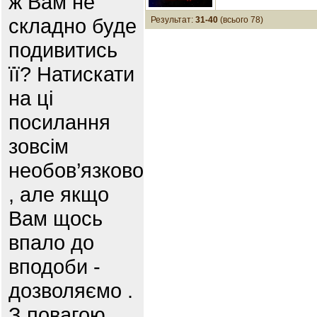
ж Вам не
складно буде
Результат:
31-40
(всього 78)
подивитись
її? Натискати
на ці
посилання
зовсім
необов’язково
, але якщо
Вам щось
впало до
вподоби -
дозволяємо .
З повагою,