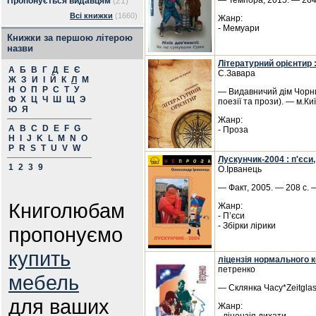
— Темпора, 2015. — 264 
Пропонується видавцям
(21)
Всі книжки
(1660)
Жанр:
- Мемуари
Книжки за першою літерою
назви
Літературний орієнтир :
А
Б
В
Г
Д
Е
Є
С.Завара
Ж
З
И
І
Й
К
Л
М
Н
О
П
Р
С
Т
У
— Видавничий дім Чорнил
Ф
Х
Ц
Ч
Ш
Щ
Э
поезії та прози). — м.Ки
Ю
Я
Жанр:
A
B
C
D
E
F
G
- Проза
H
I
J
K
L
M
N
O
P
R
S
T
U
V
W
Лускунчик-2004 : п'єси,
1
2
3
9
О.Ірванець
— Факт, 2005. — 208 с. 
Книголюбам
Жанр:
- П’єси
- Збірки лірики
пропонуємо
купить
ліцензія нормального 
петренко
мебель
— Склянка Часу*Zeitglas
для ваших
Жанр: