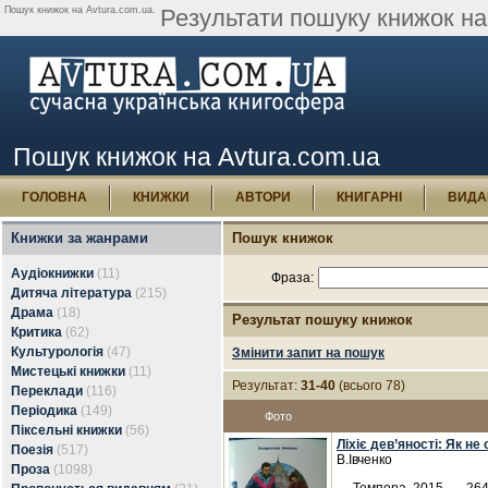
Пошук книжок на Avtura.com.ua.
Результати пошуку книжок на 
Пошук книжок на Avtura.com.ua
ГОЛОВНА
КНИЖКИ
АВТОРИ
КНИГАРНІ
ВИДА
Книжки за жанрами
Пошук книжок
Аудіокнижки
(11)
Фраза:
Дитяча література
(215)
Драма
(18)
Результат пошуку книжок
Критика
(62)
Культурологія
(47)
Змінити запит на пошук
Мистецькі книжки
(11)
Результат:
31-40
(всього 78)
Переклади
(116)
Періодика
(149)
Фото
Піксельні книжки
(56)
Ліхіє дев’яності: Як не
Поезія
(517)
В.Івченко
Проза
(1098)