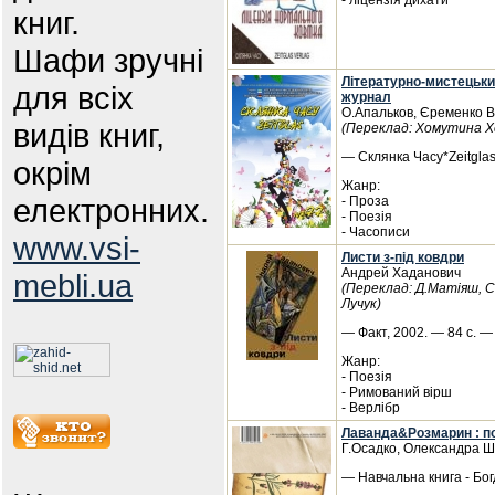
- ліцензія дихати
книг.
Шафи зручні
Літературно-мистецьки
для всіх
журнал
О.Апальков, Єременко 
видів книг,
(Переклад: Хомутина Х
— Склянка Часу*Zeitglas
окрім
Жанр:
електронних.
- Проза
- Поезія
- Часописи
www.vsi-
Листи з-під ковдри
Андрей Хаданович
mebli.ua
(Переклад: Д.Матіяш, С
Лучук)
— Факт, 2002. — 84 с. —
Жанр:
- Поезія
- Римований вірш
- Верлібр
Лаванда&Розмарин : по
Г.Осадко, Олександра Ш
— Навчальна книга - Бог