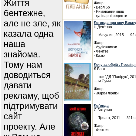
Життя
Жанр:
- Верлібр
бентежне,
- Римований вірш
- кулінарні рецепти
але не зле, як
Легенда про юну Весну
Н.Дев'ятко
казала одна
— Мачулин, 2015. — 92 с
наша
Жанр:
- Аудіокнижки
знайома.
- Фентезі
- Казки
Тому нам
Лечу за обрій : Поезія, п
Л.Вовк
доводиться
— тов "ДД "Папірус", 201
— м.Суми
давати
Жанр:
рекламу, щоб
- Збірки лірики
підтримувати
Леґенда
С.Батурин
сайт
— Треант, 2011. — 311 с
проекту. Але
Жанр:
- Фентезі