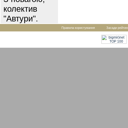
колектив
"Автури".
Правила користування
Засади рейтин