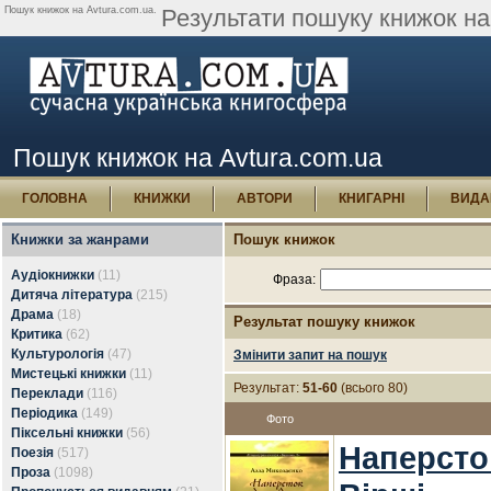
Пошук книжок на Avtura.com.ua.
Результати пошуку книжок на 
Пошук книжок на Avtura.com.ua
ГОЛОВНА
КНИЖКИ
АВТОРИ
КНИГАРНІ
ВИДА
Книжки за жанрами
Пошук книжок
Аудіокнижки
(11)
Фраза:
Дитяча література
(215)
Драма
(18)
Результат пошуку книжок
Критика
(62)
Культурологія
(47)
Змінити запит на пошук
Мистецькі книжки
(11)
Результат:
51-60
(всього 80)
Переклади
(116)
Періодика
(149)
Фото
Піксельні книжки
(56)
Наперсто
Поезія
(517)
Проза
(1098)