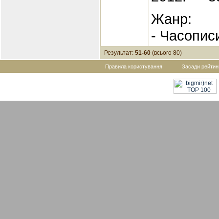
Жанр:
- Часопис
Результат:
51-60
(всього 80)
Правила користування
Засади рейтин