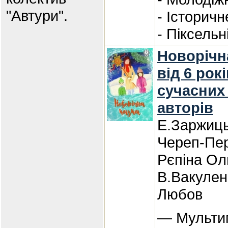
"Автури".
- Історичн
- Піксельн
Новорічна
від 6 рокі
сучасних
авторів
Е.Заржиць
Череп-Пер
Рєпіна Ол
В.Вакуле
Любов
— Мульти