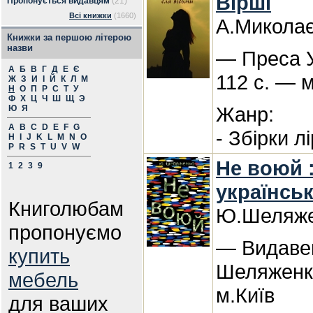
Вірші
Пропонується видавцям
(21)
Всі книжки
(1660)
А.Микола
Книжки за першою літерою
назви
— Преса У
А
Б
В
Г
Д
Е
Є
112 с. — м
Ж
З
И
І
Й
К
Л
М
Н
О
П
Р
С
Т
У
Ф
Х
Ц
Ч
Ш
Щ
Э
Жанр:
Ю
Я
A
B
C
D
E
F
G
- Збірки л
H
I
J
K
L
M
N
O
P
R
S
T
U
V
W
Не воюй 
1
2
3
9
українсь
Книголюбам
Ю.Шеляж
пропонуємо
— Видаве
купить
Шеляженко
мебель
м.Київ
для ваших