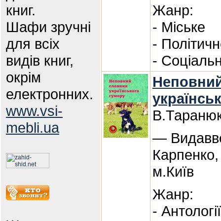
книг.
Жанр:
Шафи зручні
- Міське
для всіх
- Політич
видів книг,
- Соціаль
окрім
Неповний
електронних.
українсь
www.vsi-
В.Тараню
mebli.ua
— Видавв
Карпенко,
м.Київ
Жанр:
- Антологі