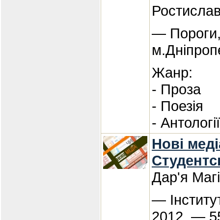
Ростислав
— Пороги,
м.Дніпроп
Жанр:
- Проза
- Поезія
- Антологі
Нові меді
Студентсь
Дар'я Маг
— Інститу
2012. — 5