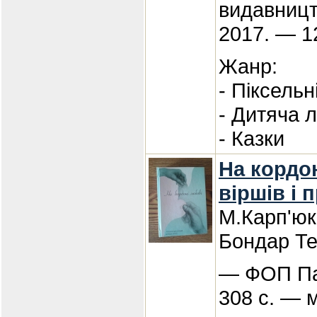
видавницт
2017. — 1
Жанр:
- Піксельн
- Дитяча 
- Казки
На кордон
віршів і 
М.Карп'юк
Бондар Те
— ФОП Па
308 с. — 