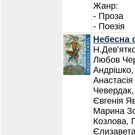
Жанр:
- Проза
- Поезія
Небесна 
Н.Дев'ятк
Любов Чер
Андрішко,
Анастасія
Чевердак,
Євгенія Яв
Марина Зо
Козлова, 
Єлизавета