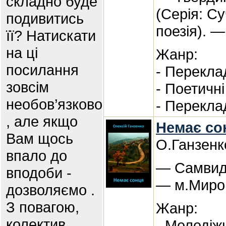
складно буде
(Серія: С
подивитись
поезія). 
її? Натискати
на ці
Жанр:
посилання
- Перекла
зовсім
- Поетичн
необов’язково
- Перекла
, але якщо
Немає сон
Вам щось
О.Ганзенк
впало до
— Самвида
вподоби -
— м.Миро
дозволяємо .
З повагою,
Жанр:
колектив
- Молодіж