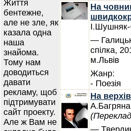
Життя
На човник
бентежне,
швидкокри
але не зле, як
І.Шушняк
казала одна
— Галиць
наша
спілка, 20
знайома.
м.Львів
Тому нам
доводиться
Жанр:
давати
- Поезія
рекламу, щоб
На верхів'
підтримувати
А.Багряна
сайт проекту.
(Переклад
Але ж Вам не
— Твердин