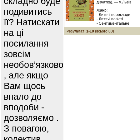
складно буде
дівчатка). — м.Львів
подивитись
Жанр:
- Дитячі переклади
її? Натискати
- Дитячі повісті
- Сентиментальне
на ці
Результат:
1-10
(всього 80)
посилання
зовсім
необов’язково
, але якщо
Вам щось
впало до
вподоби -
дозволяємо .
З повагою,
колектив