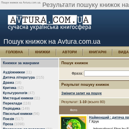
Пошук книжок на Avtura.com.ua.
Результати пошуку книжок на 
Пошук книжок на Avtura.com.ua
ГОЛОВНА
КНИЖКИ
АВТОРИ
КНИГАРНІ
ВИДА
Книжки за жанрами
Пошук книжок
Аудіокнижки
(11)
Фраза:
Дитяча література
(215)
Драма
(18)
Результат пошуку книжок
Критика
(62)
Культурологія
(47)
Змінити запит на пошук
Мистецькі книжки
(11)
Результат:
1-10
(всього 80)
Переклади
(116)
Періодика
(149)
Фото
Піксельні книжки
(56)
Найменший : дитяча п
Поезія
(517)
Г.Крук
Проза
(1098)