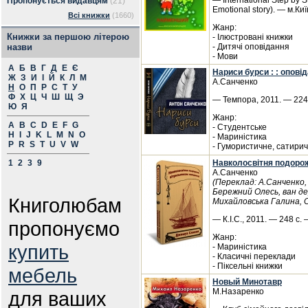
— International Step by S
Пропонується видавцям
(21)
Emotional story). — м.Киї
Всі книжки
(1660)
Жанр:
Книжки за першою літерою
- Ілюстровані книжки
назви
- Дитячі оповідання
- Мови
А
Б
В
Г
Д
Е
Є
Нариси бурси : : опові
Ж
З
И
І
Й
К
Л
М
А.Санченко
Н
О
П
Р
С
Т
У
Ф
Х
Ц
Ч
Ш
Щ
Э
— Темпора, 2011. — 224 
Ю
Я
Жанр:
A
B
C
D
E
F
G
- Студентське
H
I
J
K
L
M
N
O
- Мариністика
P
R
S
T
U
V
W
- Гумористичне, сатири
1
2
3
9
Навколосвітня подорож
А.Санченко
(Переклад: А.Санченко
Бережний Олесь, ван де
Книголюбам
Михайловська Галина, С
— К.І.С., 2011. — 248 с. 
пропонуємо
Жанр:
купить
- Мариністика
- Класичні переклади
- Піксельні книжки
мебель
Новый Минотавр
М.Назаренко
для ваших