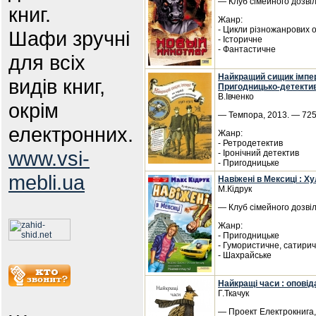
— Клуб сімейного дозвіл
книг.
Жанр:
- Цикли різножанрових 
Шафи зручні
- Історичне
- Фантастичне
для всіх
Найкращий сищик імпері
видів книг,
Пригодницько-детекти
В.Івченко
окрім
— Темпора, 2013. — 725 
електронних.
Жанр:
- Ретродетектив
www.vsi-
- Іронічний детектив
- Пригодницьке
mebli.ua
Навіжені в Мексиці : Х
М.Кідрук
— Клуб сімейного дозвіл
Жанр:
- Пригодницьке
- Гумористичне, сатири
- Шахрайське
Найкращі часи : оповід
Г.Ткачук
— Проект Електрокнига, 