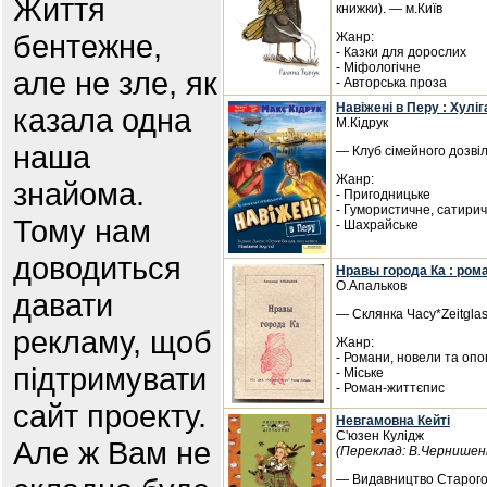
Життя
книжки). — м.Київ
бентежне,
Жанр:
- Казки для дорослих
- Міфологічне
але не зле, як
- Авторська проза
Навіжені в Перу : Хулі
казала одна
М.Кідрук
наша
— Клуб сімейного дозвіл
Жанр:
знайома.
- Пригодницьке
- Гумористичне, сатири
Тому нам
- Шахрайське
доводиться
Нравы города Ка : ром
О.Апальков
давати
— Склянка Часу*Zeitglas
рекламу, щоб
Жанр:
- Романи, новели та опо
підтримувати
- Міське
- Роман-життєпис
сайт проекту.
Невгамовна Кейті
С'юзен Кулідж
Але ж Вам не
(Переклад: В.Чернишен
— Видавництво Старого 