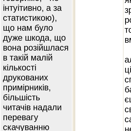
інтуітивно, а за
з
статистикою),
р
що нам було
т
дуже шкода, що
в
вона розійшлася
в такій малій
а
кількості
ц
друкованих
с
примірників,
б
більшість
є
читачів надали
с
перевагу
с
скачуванню
н