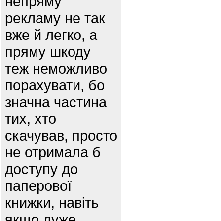
непряму
рекламу не так
вже й легко, а
пряму шкоду
теж неможливо
порахувати, бо
значна частина
тих, хто
скачував, просто
не отримала б
доступу до
паперової
книжки, навіть
якщо дуже