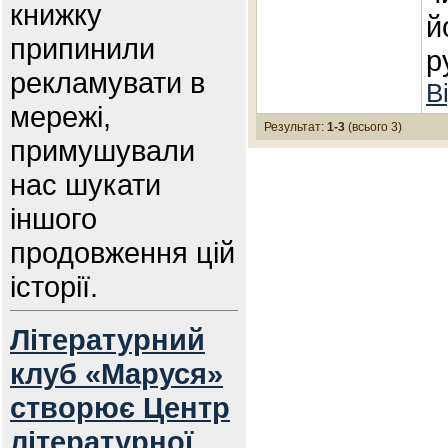
книжку
й
припинили
р
рекламувати в
В
мережі,
Результат:
1-3
(всього 3)
примушували
нас шукати
іншого
продовження цій
історії.
Літературний
клуб «Маруся»
створює Центр
літературної