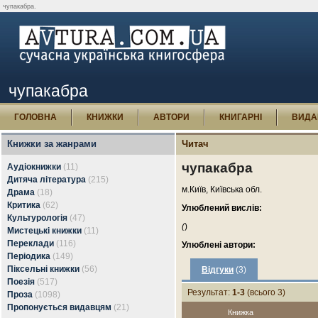
чупакабра.
чупакабра
ГОЛОВНА
КНИЖКИ
АВТОРИ
КНИГАРНІ
ВИДА
Книжки за жанрами
Читач
чупакабра
Аудіокнижки
(11)
Дитяча література
(215)
м.Київ, Київська обл.
Драма
(18)
Критика
(62)
Улюблений вислів:
Культурологія
(47)
(
)
Мистецькі книжки
(11)
Переклади
(116)
Улюблені автори:
Періодика
(149)
Піксельні книжки
(56)
Відгуки
(3)
Поезія
(517)
Результат:
1-3
(всього 3)
Проза
(1098)
Пропонується видавцям
(21)
Книжка