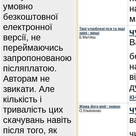
умовно
н
безкоштовної
м
електронної
Твої улюблені пси та інші
ч
звірі : вірші
версії, не
Б.Матіяш
В
переймаючись
б
запропонованою
н
післяплатою.
в
Авторам не
д
звикати. Але
к
кількість і
тривалість цих
Жінка його мрії : роман
ч
О.Ульяненко
скачувань навіть
в
після того, як
ч