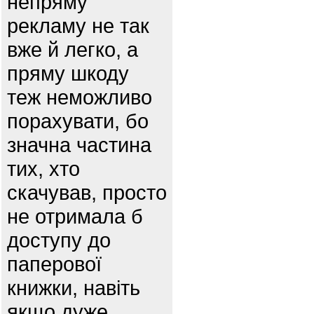
непряму
рекламу не так
вже й легко, а
пряму шкоду
теж неможливо
порахувати, бо
значна частина
тих, хто
скачував, просто
не отримала б
доступу до
паперової
книжки, навіть
якщо дуже