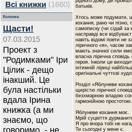
рідного дому, де пройшло
Всі книжки
(1660)
батьків.
Колонка
Хтось може подумати, щ
кохання, рано чи пізно
Щасти!
самописку (чи сідай за 
насправді все відбуває
07.03.2015
навіть відомі поети не 
ліричного «я», часом за
Проект з
мають значної сили емо
власна лірична сповідь 
"Родимками" Іри
героя. Інколи це виходит
Цілик - дещо
інтимній ліриці найбіль
оригінальні чуттєві худо
інакший. Це
Розділ «Яблуневе кохан
була настільки
щирістю ліричної спові
безхмарною владою сонц
вдала Ірина
гармонійною простотою. 
книжка (а ми
Яблуневе кохання моє.
знаємо, що
Мрій суцвіття дурманить
Я про вчора тобі не наг
говоримо, - не
Ти сьогодні у мене є.