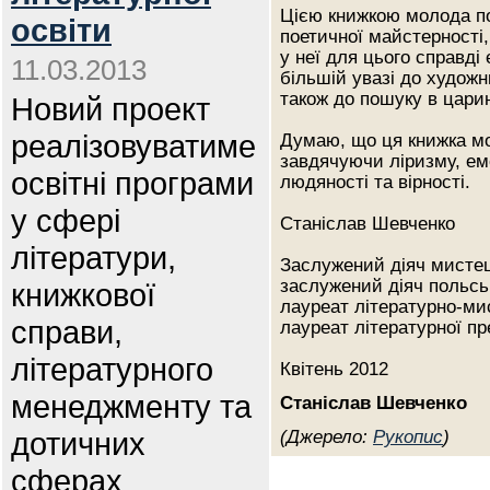
Цією книжкою молода п
освіти
поетичної майстерності,
у неї для цього справді
11.03.2013
більшій увазі до художнь
також до пошуку в цари
Новий проект
реалізовуватиме
Думаю, що ця книжка мо
завдячуючи ліризму, емо
освітні програми
людяності та вірності.
у сфері
Станіслав Шевченко
літератури,
Заслужений діяч мистец
заслужений діяч польськ
книжкової
лауреат літературно-мис
справи,
лауреат літературної пр
літературного
Квітень 2012
менеджменту та
Станіслав Шевченко
дотичних
(Джерело:
Рукопис
)
сферах