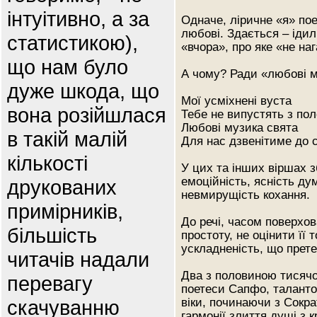
інтуітивно, а за
Одначе, ліричне «я» пое
любові. Здається – ідил
статистикою),
«вчора», про яке «не на
що нам було
А чому? Ради «любові м
дуже шкода, що
Мої усміхнені вуста
вона розійшлася
Тебе не випустять з пол
Любові музика свята
в такій малій
Для нас дзвенітиме до с
кількості
У цих та інших віршах з
емоційність, ясність ду
друкованих
невмирущість кохання.
примірників,
До речі, часом поверхо
більшість
простоту, не оцінити її
ускладненість, що прете
читачів надали
Два з половиною тисячол
перевагу
поетеси Сапфо, таланто
скачуванню
віки, починаючи з Сократ
гармонії злиття душі з 