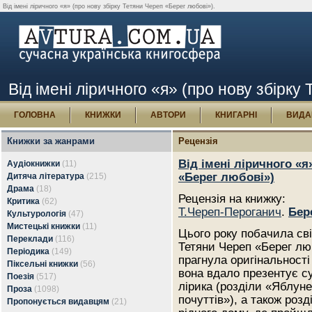
Від імені ліричного «я» (про нову збірку Тетяни Череп «Берег любові»).
Від імені ліричного «я» (про нову збірк
ГОЛОВНА
КНИЖКИ
АВТОРИ
КНИГАРНІ
ВИДА
Книжки за жанрами
Рецензія
Від імені ліричного «я
Аудіокнижки
(11)
«Берег любові»)
Дитяча література
(215)
Драма
(18)
Рецензія на книжку:
Критика
(62)
Т.Череп-Пероганич
.
Бере
Культурологія
(47)
Мистецькі книжки
(11)
Цього року побачила сві
Переклади
(116)
Тетяни Череп «Берег лю
Періодика
(149)
прагнула оригінальності 
Піксельні книжки
(56)
вона вдало презентує сут
Поезія
(517)
лірика (розділи «Яблуне
Проза
(1098)
почуттів»), а також роз
Пропонується видавцям
(21)