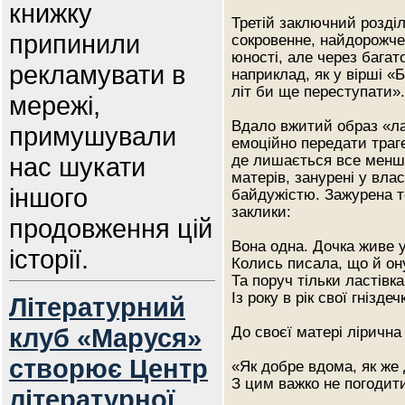
книжку
Третій заключний розділ
припинили
сокровенне, найдорожче
юності, але через багат
рекламувати в
наприклад, як у вірші «Б
літ би ще переступати».
мережі,
Вдало вжитий образ «ла
примушували
емоційно передати траге
нас шукати
де лишається все менше
матерів, занурені у влас
іншого
байдужістю. Зажурена т
заклики:
продовження цій
Вона одна. Дочка живе у
історії.
Колись писала, що й он
Та поруч тільки ластівка 
Із року в рік свої гніздеч
Літературний
клуб «Маруся»
До своєї матері лірична
створює Центр
«Як добре вдома, як же 
З цим важко не погодит
літературної