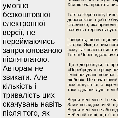
умовно
Хвилююча простота вис
безкоштовної
Тетяна Череп (інтуїтивн
дороговкази, щоб не бл
електронної
стежиною, яка приводить
пахнуть і терпнуть вуст
версії, не
переймаючись
Говорять, що всі щаслив
історія. Якщо з цим пог
запропонованою
чому так нелегко писати
Тетяні Череп вдало руха
післяплатою.
Що ж до розлуки, то про
Авторам не
«Перебреду цю річку поч
зміні почувань починає
звикати. Але
любові». Це початковий
кількість і
пом’якшується, а окремі
таки єднання душі в люб
тривалість цих
Верни мені мене. І не к
скачувань навіть
Злим поглядом очей, що 
Верни мені мене або ві
після того, як
Небесній тиші, що з’єдн