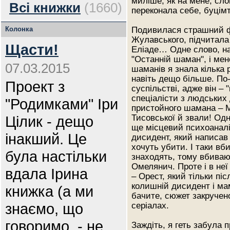
миліше, як на мене, сло
Всі книжки
(1660)
переконала себе, буці
Колонка
Подивилася страшний ф
Жулавського, підчитала 
Щасти!
Еліаде… Одне слово, на
"Останній шаман", і ме
07.03.2015
шаманів я знала кілька р
навіть дещо більше. По
Проект з
суспільстві, адже він –
спеціалісти з людських 
"Родимками" Іри
пристойного шамана – М
Цілик - дещо
Тисовської й звали! Од
ще місцевий психоанал
інакший. Це
дисидент, який написав 
хочуть убити. І таки вб
була настільки
знаходять, тому вбива
Омелянич. Проте і в неї
вдала Ірина
– Орест, який тільки пі
колишній дисидент і мам
книжка (а ми
бачите, сюжет закручено
знаємо, що
серіалах.
говоримо, - не
Заждіть, я геть забула 