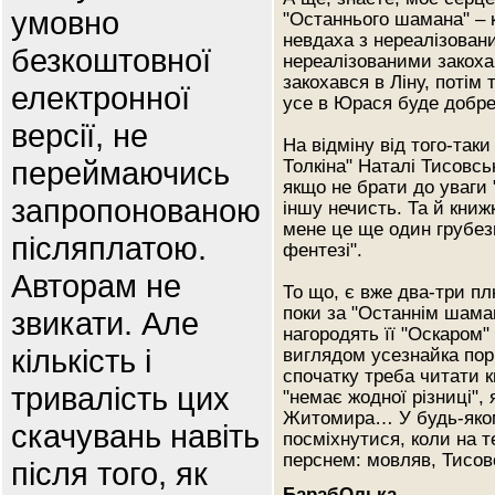
умовно
"Останнього шамана" –
невдаха з нереалізова
безкоштовної
нереалізованими закох
закохався в Ліну, потім
електронної
усе в Юрася буде добре
версії, не
На відміну від того-таки
переймаючись
Толкіна" Наталі Тисовськ
якщо не брати до уваги "
запропонованою
іншу нечисть. Та й книж
мене це ще один грубез
післяплатою.
фентезі".
Авторам не
То що, є вже два-три пл
поки за "Останнім шама
звикати. Але
нагородять її "Оскаром"
кількість і
виглядом усезнайка порі
спочатку треба читати к
тривалість цих
"немає жодної різниці", 
Житомира… У будь-яком
скачувань навіть
посміхнутися, коли на 
перснем: мовляв, Тисовс
після того, як
БарабОлька