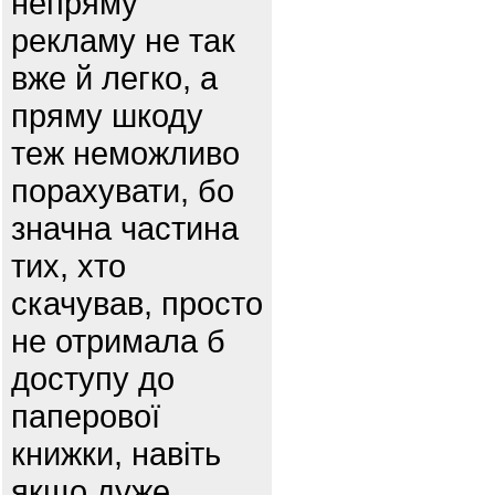
непряму
рекламу не так
вже й легко, а
пряму шкоду
теж неможливо
порахувати, бо
значна частина
тих, хто
скачував, просто
не отримала б
доступу до
паперової
книжки, навіть
якщо дуже