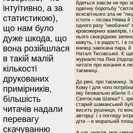
йдеться зовсім не про з
інтуітивно, а за
одвічну боротьбу "світл
всесвітнього зла не "люд
статистикою),
істоти – лісова Нявка й
одного разу "необачно"
що нам було
кровожерних вампірів, і
дуже шкода, що
нього своєрідною зелен
кажуть, і в радості, і в
вона розійшлася
книжці закохана пара, 
Наталі Тисовської. Є щ
в такій малій
журналістка Ліна (підоз
читати про кохання я лю
кількості
таємниці.
друкованих
До речі, про таємниці. З
примірників,
Кому і для чого потрібн
яку безжально вбили її
більшість
Святослав Шапка? І, зре
старий шаманський бубо
читачів надали
висить рушниця, то вон
авторці: і з погляду інтр
перевагу
діти – в моральній пло
скачуванню
А ще, знаєте, моє серце