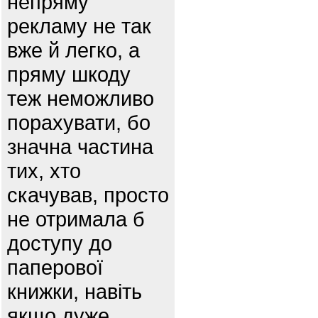
непряму
рекламу не так
вже й легко, а
пряму шкоду
теж неможливо
порахувати, бо
значна частина
тих, хто
скачував, просто
не отримала б
доступу до
паперової
книжки, навіть
якщо дуже