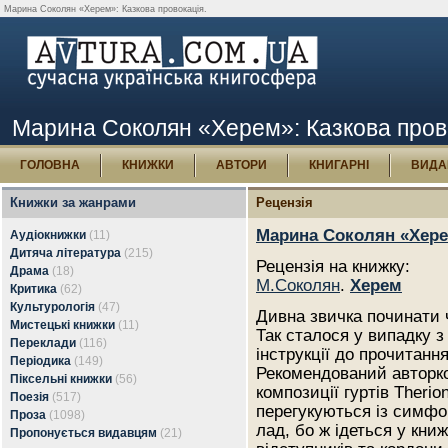
Марина Соколян «Херем»: Казкова провокація.
Марина Соколян «Херем»: Казкова пров
ГОЛОВНА
КНИЖКИ
АВТОРИ
КНИГАРНІ
ВИДА
Книжки за жанрами
Рецензія
Марина Соколян «Хере
Аудіокнижки
(11)
Дитяча література
(215)
Рецензія на книжку:
Драма
(18)
М.Соколян
.
Херем
Критика
(62)
Культурологія
(47)
Дивна звичка починати ч
Мистецькі книжки
(11)
Так сталося у випадку 
Переклади
(116)
інструкції до прочитання
Періодика
(149)
Рекомендований авторк
Піксельні книжки
(56)
композиції гуртів Therion
Поезія
(517)
перегукуються із симфо
Проза
(1098)
лад, бо ж ідеться у кни
Пропонується видавцям
(21)