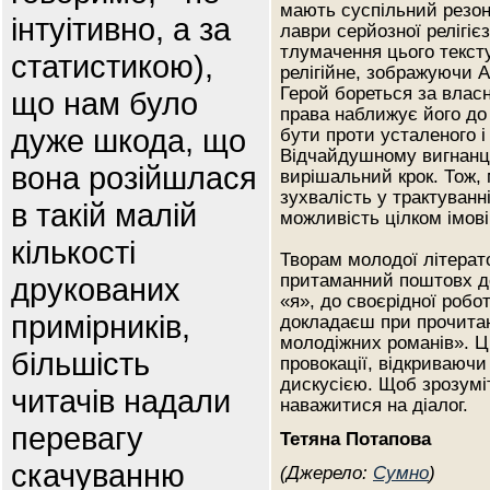
мають суспільний резон
інтуітивно, а за
лаври серйозної релігіє
тлумачення цього тексту
статистикою),
релігійне, зображуючи А
Герой бореться за власн
що нам було
права наближує його до 
дуже шкода, що
бути проти усталеного і
Відчайдушному вигнанце
вона розійшлася
вирішальний крок. Тож, 
зухвалість у трактуванн
в такій малій
можливість цілком імовір
кількості
Творам молодої літерат
притаманний поштовх до
друкованих
«я», до своєрідної робо
примірників,
докладаєш при прочитан
молодіжних романів». Ц
більшість
провокації, відкриваючи
дискусією. Щоб зрозуміт
читачів надали
наважитися на діалог.
перевагу
Тетяна Потапова
скачуванню
(Джерело:
Сумно
)