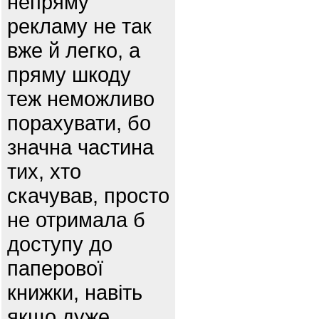
непряму
рекламу не так
вже й легко, а
пряму шкоду
теж неможливо
порахувати, бо
значна частина
тих, хто
скачував, просто
не отримала б
доступу до
паперової
книжки, навіть
якщо дуже