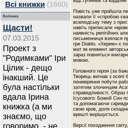
відступників та кордони
Всі книжки
(1660)
Повість уже пройшла пе
Колонка
назвали її «спробою єва
вселюдську тему з присм
Щасти!
навіть приписали «кровн
наявність релігійних ал
07.03.2015
письменниця взялася пр
гри Diablo. «Херем» є 
Проект з
мат як елемент авторсь
зараз повняться книгар
"Родимками" Іри
мовою.
Цілик - дещо
Головного героя (за ба
інакший. Це
Творець вигнав з оселі 
поневіряння побути раб
була настільки
затятим злочинцем Асат
справедливості. Образ 
вдала Ірина
Ісусового: Божий Син п
та допомагаючи скривдже
книжка (а ми
свою кров, доля складни
знаємо, що
врешті вирішується.
говоримо, - не
Версії походження світу