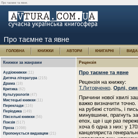
Про таємне та явне.
Про таємне та явне
ГОЛОВНА
КНИЖКИ
АВТОРИ
КНИГАРНІ
ВИДА
Книжки за жанрами
Рецензія
Про таємне та явне
Аудіокнижки
(11)
Дитяча література
(215)
Рецензія на книжку:
Драма
(18)
Т.Литовченко
.
Орлі, си
Критика
(62)
Культурологія
(47)
Причини нової хвилі зац
Мистецькі книжки
(11)
важко визначити точно. 
Переклади
(116)
на рубежі століть, і пис
Періодика
(149)
минувшини, прагнуть за
Піксельні книжки
(56)
епох, ще і ще раз переж
Поезія
(517)
хоча б одна з них: у 170
Проза
(1098)
канцеляриста генерально
Пропонується видавцям
(21)