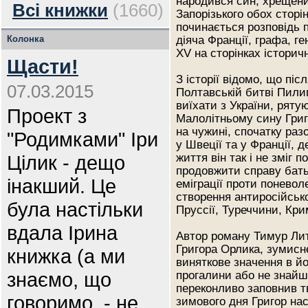
народився син, хрещени
Всі книжки
(1660)
Запорізького обох сторі
починається розповідь 
Колонка
діяча Франції, графа, г
XV на сторінках історич
Щасти!
З історії відомо, що піс
07.03.2015
Полтавській битві Пилип
виїхати з України, ряту
Проект з
Малолітньому сину Григо
на чужині, спочатку раз
"Родимками" Іри
у Швеції та у Франції, д
Цілик - дещо
життя він так і не зміг 
продовжити справу бать
інакший. Це
еміграції проти понево
створення антиросійсько
була настільки
Пруссії, Туреччини, Кри
вдала Ірина
Автор роману Тимур Лит
Григора Орлика, зумисн
книжка (а ми
виняткове значення в йо
знаємо, що
прогалини або не знайш
переконливо заповнив 
говоримо, - не
зимового дня Григор нас