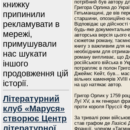
потрібний був автору дл
книжку
Григора Орлика до Украї
припинили
Гетьманщині, де вів пер
старшини, опозиційно н
рекламувати в
Відповідає це дійсності 
будь-яке документальне
мережі,
авторська версія цього е
сюжетом роману, таємно
примушували
книгу з важливим для н
нас шукати
необхідним для отриман
роману випливає, що Д
іншого
російського війська в Укр
потрапляє в полон Григор
продовження цій
Джеймс Кейт, був... мас
вільних каменярів XVIII
історії.
на що натякає автор.
Григор Орлик у 1759 роц
Літературний
Луї ХV, а як генерал фр
клуб «Маруся»
проти короля Пруссії Фрід
створює Центр
За тривалі роки військо
став графом де Лазіскі 
літературної
Франції, членом «Таємно