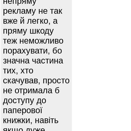
непряму
рекламу не так
вже й легко, а
пряму шкоду
теж неможливо
порахувати, бо
значна частина
тих, хто
скачував, просто
не отримала б
доступу до
паперової
книжки, навіть
якщо дуже