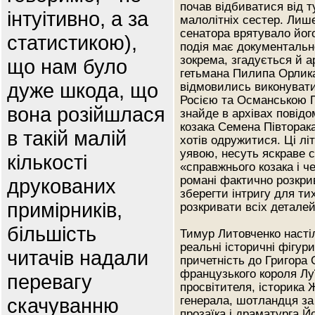
почав відбиватися від 
інтуітивно, а за
малолітніх сестер. Лише
сенатора врятувало його
статистикою),
подія має документальн
зокрема, згадується й а
що нам було
гетьмана Пилипа Орлика
дуже шкода, що
відмовились виконувати
Росією та Османською П
вона розійшлася
знайде в архівах повід
козака Семена Півторака
в такій малій
хотів одружитися. Ці лі
уявою, несуть яскраве 
кількості
«справжнього козака і 
романі фактично розкри
друкованих
зберегти інтригу для ти
примірників,
розкривати всіх деталей 
більшість
Тимур Литовченко насті
реальні історичні фігур
читачів надали
причетність до Григора
французького короля Лу
перевагу
просвітителя, історика
скачуванню
генерала, шотландця за
прозаїка і драматурга Й