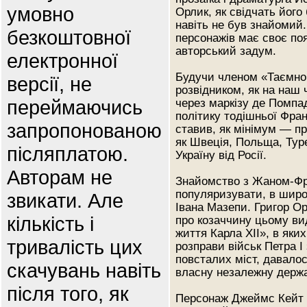
умовно
Орлик, як свідчать його
навіть не був знайомий.
безкоштовної
персонажів має своє поя
авторський задум.
електронної
Будучи членом «Таємног
версії, не
розвідником, як на наш
переймаючись
через маркізу де Помпа
політику тодішньої Фран
запропонованою
ставив, як мінімум — пр
як Швеція, Польща, Тур
післяплатою.
Україну від Росії.
Авторам не
Знайомство з Жаном-Фр
популяризувати, в широк
звикати. Але
Івана Мазепи. Григор Ор
кількість і
про козаччину цьому вид
життя Карла ХІІ», в яки
тривалість цих
розправи військ Петра 
повсталих міст, давало
скачувань навіть
власну незалежну держа
після того, як
Персонаж Джеймс Кейт в