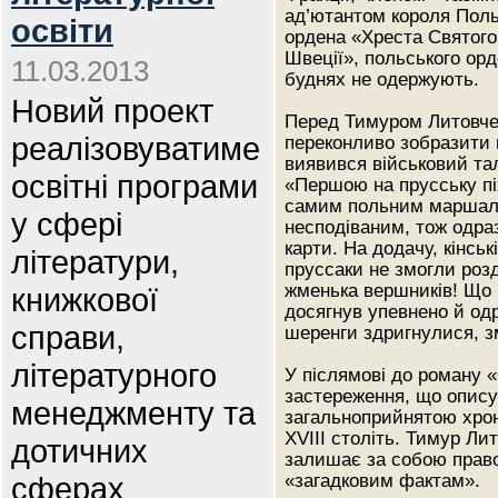
ад’ютантом короля Поль
освіти
ордена «Хреста Святого
Швеції», польського орд
11.03.2013
буднях не одержують.
Новий проект
Перед Тимуром Литовче
реалізовуватиме
переконливо зобразити в
виявився військовий тал
освітні програми
«Першою на прусську пі
самим польним маршало
у сфері
несподіваним, тож одр
карти. На додачу, кінсь
літератури,
пруссаки не змогли роз
жменька вершників! Що б
книжкової
досягнув упевнено й одр
справи,
шеренги здригнулися, з
літературного
У післямові до роману 
застереження, що описув
менеджменту та
загальноприйнятою хрон
XVIII століть. Тимур Ли
дотичних
залишає за собою право
сферах
«загадковим фактам».