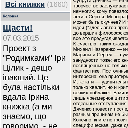
Супруги Дяченко — не 
Всі книжки
(1660)
творчество заслуживает
немногих, кому повезло:
Колонка
летию Сергея. Монограф
может быть скучнее? И 
Щасти!
идеи (“здесь автор пре
до вершин философской
07.03.2015
все это предугадывается
К счастью, таких ожида
Проект з
Михаил Назаренко — кие
Марины и Сергея — сум
"Родимками" Іри
занудности тоже: его кн
Цілик - дещо
посвященных не только 
фантастике. Постоянным
інакший. Це
интересна: она приоткр
И, кстати — удивительн
була настільки
только хвалит, но и кри
всяких поблажек. В мин
вдала Ірина
лишь чрезмерное цитир
отдельные отступления 
книжка (а ми
Дяченко (повести после
знаємо, що
разным причинам не бы
Конечно, книге не гроз
говоримо, - не
специфическая, даже дл