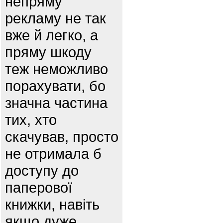
непряму
рекламу не так
вже й легко, а
пряму шкоду
теж неможливо
порахувати, бо
значна частина
тих, хто
скачував, просто
не отримала б
доступу до
паперової
книжки, навіть
якщо дуже