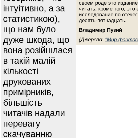
своем роде это издание
інтуітивно, а за
читать, кроме того, это
исследование по отече
статистикою),
десять-пятнадцать.
що нам було
Владимир Пузий
дуже шкода, що
(Джерело:
"Мир фантас
вона розійшлася
в такій малій
кількості
друкованих
примірників,
більшість
читачів надали
перевагу
скачуванню