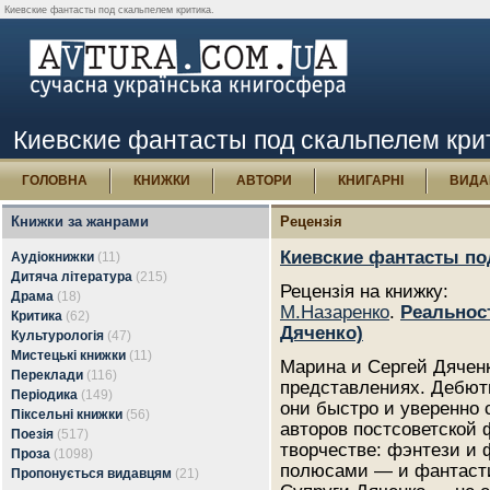
Киевские фантасты под скальпелем критика.
Киевские фантасты под скальпелем кри
ГОЛОВНА
КНИЖКИ
АВТОРИ
КНИГАРНІ
ВИДА
Книжки за жанрами
Рецензія
Киевские фантасты по
Аудіокнижки
(11)
Дитяча література
(215)
Рецензія на книжку:
Драма
(18)
М.Назаренко
.
Реальнос
Критика
(62)
Дяченко)
Культурологія
(47)
Мистецькі книжки
(11)
Марина и Сергей Дячен
Переклади
(116)
представлениях. Дебюти
Періодика
(149)
они быстро и уверенно
Піксельні книжки
(56)
авторов постсоветской 
Поезія
(517)
творчестве: фэнтези и 
Проза
(1098)
полюсами — и фантастика
Пропонується видавцям
(21)