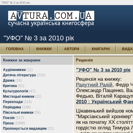
"УФО" № 3 за 2010 рік.
"УФО" № 3 за 2010 рік
ГОЛОВНА
КНИЖКИ
АВТОРИ
КНИГАРНІ
ВИДА
Книжки за жанрами
Рецензія
"УФО" № 3 за 2010 рік
Аудіокнижки
(11)
Дитяча література
(215)
Рецензія на книжку:
Драма
(18)
Радутний Радій
, Федір 
Критика
(62)
Олександр Пащенко, Вал
Культурологія
(47)
Федько, Віталій Карацу
Мистецькі книжки
(11)
2010 : Український Фа
Переклади
(116)
Періодика
(149)
Цікавенький вийшов ном
Піксельні книжки
(56)
"Марсіанський хронікер"
Поезія
(517)
як на початку ХХ столі
Проза
(1098)
гордістю огляд Тимура Л
Пропонується видавцям
(21)