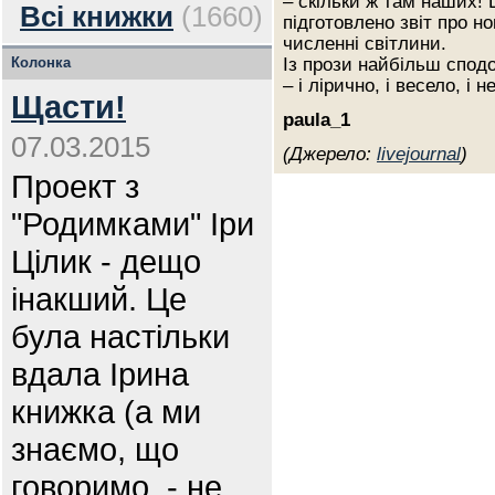
– скільки ж там наших! 
Всі книжки
(1660)
підготовлено звіт про н
численні світлини.
Колонка
Із прози найбільш сподо
– і лірично, і весело, і 
Щасти!
paula_1
07.03.2015
(Джерело:
livejournal
)
Проект з
"Родимками" Іри
Цілик - дещо
інакший. Це
була настільки
вдала Ірина
книжка (а ми
знаємо, що
говоримо, - не