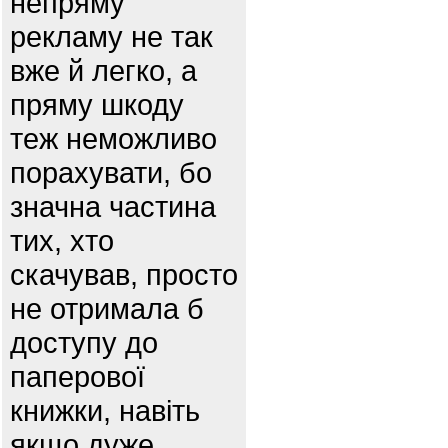
непряму
рекламу не так
вже й легко, а
пряму шкоду
теж неможливо
порахувати, бо
значна частина
тих, хто
скачував, просто
не отримала б
доступу до
паперової
книжки, навіть
якщо дуже