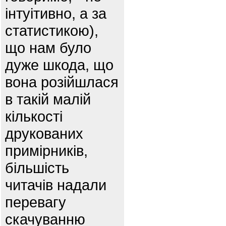
інтуітивно, а за
статистикою),
що нам було
дуже шкода, що
вона розійшлася
в такій малій
кількості
друкованих
примірників,
більшість
читачів надали
перевагу
скачуванню