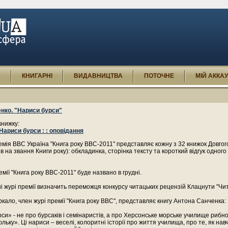
И
КНИГАРНІ
ВИДАВНИЦТВА
ПОТОЧНЕ
МІЙ АККА
нко. "Нариси бурси"
книжку:
Нариси бурси : : оповідання
мія ВВС Україна "Книга року ВВС-2011" представляє кожну з 32 книжок Довгог
в на звання Книги року): обкладинка, сторінка тексту та короткий відгук одного 
мії "Книга року ВВС-2011" буде названо в грудні.
ні журі премії визначить переможця конкурсу читацьких рецензій Клацнути "Чит
кало, член журі премії "Книга року ВВС", представляє книгу Антона Санченка:
си» - не про бурсаків і семінаристів, а про Херсонське морське училище рибно
льку». Ці нариси – веселі, колоритні історії про життя училища, про те, як навч