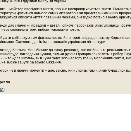
акохувалися і дружили майбутні моряки.
ко – майстер оповідок із життя, про яке насправді хочеться знати. Більшість 
літератури крутиться навколо самих літераторів чи представників інших професі
важуються описати життя поза цими межами, очевидно погано в ньому орієнт
жди дає смачні – і правдиві – деталі, описує персонажів, яких упізнаєш і розум
 і несе солоним вітром, рибою і юнацьким потом.
 дати собі раду з тим фактом, що всі його герої в підрадянському Херсоні заст
аїнською, Санченко дає їм імена класиків української літератури.
 як подобається. Мені більше до смаку розповіді, що аж бринять реальним житт
шногрудої викладачки Кукіної, скільки рублів і доларів привозить із рейсу її Кук
нібито «для школи», як її Кукін годує всю неозору країну мороженим хеком, яки
, не зможе забути за всього бажання.
урси» є й ліричні моменти – але, звісно, їхній ліризм такий, яким буває ліризм 
иркало
BC
)