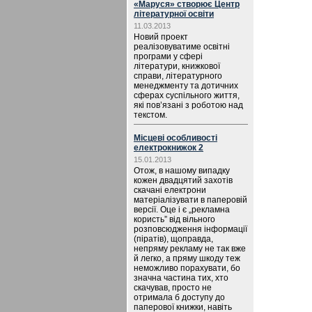
«Маруся» створює Центр
літературної освіти
11.03.2013
Новий проект
реалізовуватиме освітні
програми у сфері
літератури, книжкової
справи, літературного
менеджменту та дотичних
сферах суспільного життя,
які пов’язані з роботою над
текстом.
Місцеві особливості
електрокнижок 2
15.01.2013
Отож, в нашому випадку
кожен двадцятий захотів
скачані електрони
матеріалізувати в паперовій
версії. Оце і є „рекламна
користь” від вільного
розповсюдження інформації
(піратів), щоправда,
непряму рекламу не так вже
й легко, а пряму шкоду теж
неможливо порахувати, бо
значна частина тих, хто
скачував, просто не
отримала б доступу до
паперової книжки, навіть