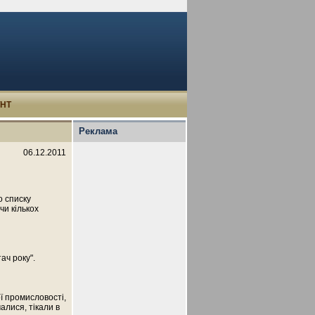
УНТ
Реклама
06.12.2011
о списку
чи кількох
ач року".
ї промисловості,
алися, тікали в