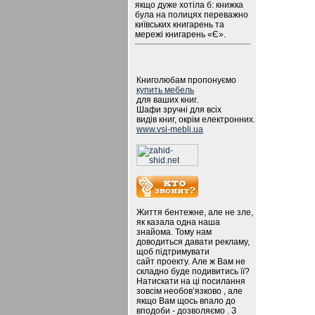
якщо дуже хотіла б: книжка
була на полицях переважно
київських книгарень та
мережі книгарень «Є».
Книголюбам пропонуємо
купить мебель
для ваших книг.
Шафи зручні для всіх
видів книг, окрім електронних.
www.vsi-mebli.ua
Життя бентежне, але не зле,
як казала одна наша
знайома. Тому нам
доводиться давати рекламу,
щоб підтримувати
сайт проекту. Але ж Вам не
складно буде подивитись її?
Натискати на ці посилання
зовсім необов’язково , але
якщо Вам щось впало до
вподоби - дозволяємо . З