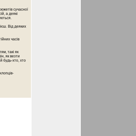
сюжетів сучасної
й, а деякі
уються.
ієш. Від деяких
ійних часів
ям, такі як
ін, як везти
й будь-хто, хто
хлопців-