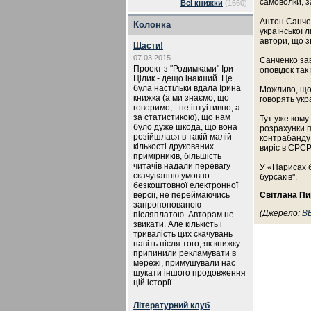
самоволки, з
Всі книжки
(1660)
Антон Санчен
Колонка
української 
автори, що з
Щасти!
07.03.2015
Санченко зав
Проект з "Родимками" Іри
оповідок так
Цілик - дещо інакший. Це
була настільки вдала Ірина
Можливо, щоб
книжка (а ми знаємо, що
говорять укр
говоримо, - не інтуітивно, а
за статистикою), що нам
Тут уже кому
було дуже шкода, що вона
розрахунки пи
розійшлася в такій малій
контрабанду 
кількості друкованих
виріс в СРСР
примірників, більшість
читачів надали перевагу
У «Нарисах б
скачуванню умовно
бурсаків".
безкоштовної електронної
версії, не переймаючись
Світлана П
запропонованою
(Джерело:
B
післяплатою. Авторам не
звикати. Але кількість і
тривалість цих скачувань
навіть після того, як книжку
припинили рекламувати в
мережі, примушували нас
шукати іншого продовження
цій історії.
Літературний клуб