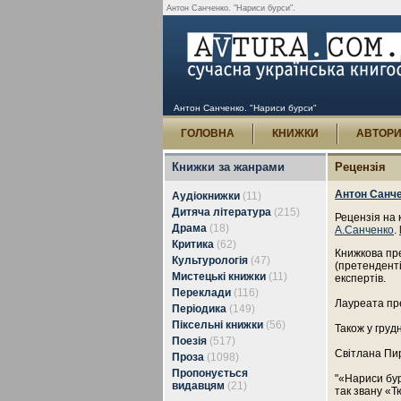
Антон Санченко. "Нариси бурси".
Антон Санченко. "Нариси бурси"
ГОЛОВНА
КНИЖКИ
АВТОР
Книжки за жанрами
Рецензія
Антон Санче
Аудіокнижки
(11)
Дитяча література
(215)
Рецензія на 
Драма
(18)
А.Санченко
.
Критика
(62)
Книжкова пре
Культурологія
(47)
(претенденті
Мистецькі книжки
(11)
експертів.
Переклади
(116)
Лауреата пре
Періодика
(149)
Піксельні книжки
(56)
Також у груд
Поезія
(517)
Світлана Пир
Проза
(1098)
Пропонується
"«Нариси бур
видавцям
(21)
так звану «Тю