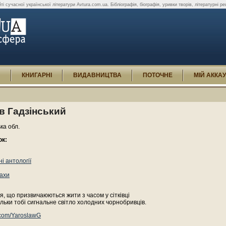
і сучасної української літератури Avtura.com.ua. Бібліографія, біографія, уривки творів, літературні реце
И
КНИГАРНІ
ВИДАВНИЦТВА
ПОТОЧНЕ
МІЙ АККА
в Гадзінський
ька обл.
ок:
і антології
ахи
я, що призвичаюються жити з часом у сітківці
ільки тобі сигнальне світло холодних чорнобривців.
r.com/YaroslawG