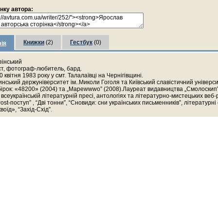
інку автора:
Книжки
(2)
Гестбук
(0)
ія
зінський
ст, фотограф-любитель, бард.
 квітня 1983 року у смт. Талалаївці на Чернігівщині.
инський держуніверситет ім..Миколи Гоголя та Київський славістичний універси
ірок: «48200» (2004) та „Мареwwwо” (2008).Лауреат видавництва „Смолоскип” 
 всеукраїнській літературній пресі, антологіях та літературно-мистецьких веб-
Post-поступ” , “Дві тонни”, “Cновиди: сни українських письменників”, літературн
воїд», “Захід-Схід”.