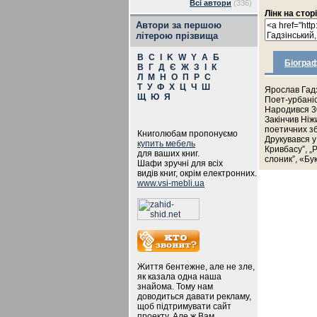
Всі автори
(336)
Лінк на стор
Автори за першою
літерою прізвища
B
C
I
K
W
Y
А
Б
Біограф
В
Г
Д
Є
Ж
З
І
К
Л
М
Н
О
П
Р
С
Т
У
Ф
Х
Ц
Ч
Ш
Ярослав Гад
Щ
Ю
Я
Поет-урбані
Народився 30
Закінчив Ніж
поетичних зб
Книголюбам пропонуємо
Друкувався у
купить мебель
Кривбасу”, „
для ваших книг.
слоник”, «Бук
Шафи зручні для всіх
видів книг, окрім електронних.
www.vsi-mebli.ua
Життя бентежне, але не зле,
як казала одна наша
знайома. Тому нам
доводиться давати рекламу,
щоб підтримувати сайт
проекту. Але ж Вам