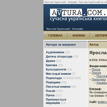
Ярослав Гадзінський : біографія.
Ярослав Гадзінський на сайт
Ярослав Гадзінський : біографія
ГОЛОВНА
КНИЖКИ
АВТОР
Автори за жанрами
Автор
Яросла
Аудіокнижки
(10)
Дитяча література
(74)
м.Київ, Київс
Драма
(13)
Критика
(26)
Жанри книж
Культурологія
(18)
–
Проза
–
Поезія
Мистецькі книжки
(7)
–
Поетичн
Переклади
(4294967266)
–
Періодика
Періодика
(56)
–
Альман
Піксельні книжки
(34)
Епіграф:
Поезія
(145)
Як сновидінн
Проза
(221)
так блимає т
Пропонується
Сайт:
twitte
видавцям
(13)