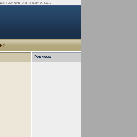
зії і відгуки читачів на твори Я. Гад...
УНТ
Реклама