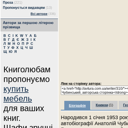
Проза
(221)
Пропонується видавцям
(13)
Всі автори
(336)
Автори за першою літерою
прізвища
B
C
I
K
W
Y
А
Б
В
Г
Д
Є
Ж
З
І
К
Л
М
Н
О
П
Р
С
Т
У
Ф
Х
Ц
Ч
Ш
Щ
Ю
Я
Книголюбам
пропонуємо
Лінк на сторінку автора:
купить
мебель
Книжки
(1)
Ге
для ваших
Біографія
книг.
Народився 1 січня 1953 року
автобіографії Анатолій Чуб
Шафи зручні