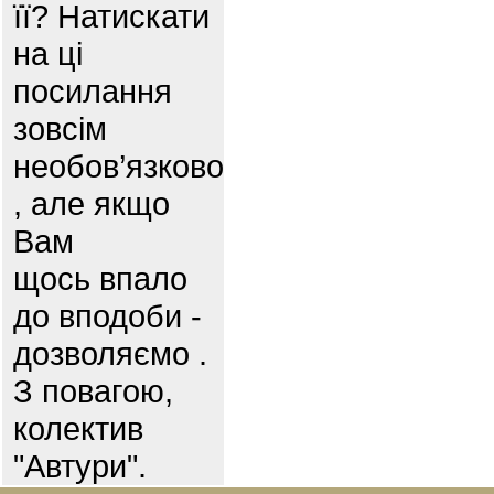
її? Натискати
на ці
посилання
зовсім
необов’язково
, але якщо
Вам
щось впало
до вподоби -
дозволяємо .
З повагою,
колектив
"Автури".