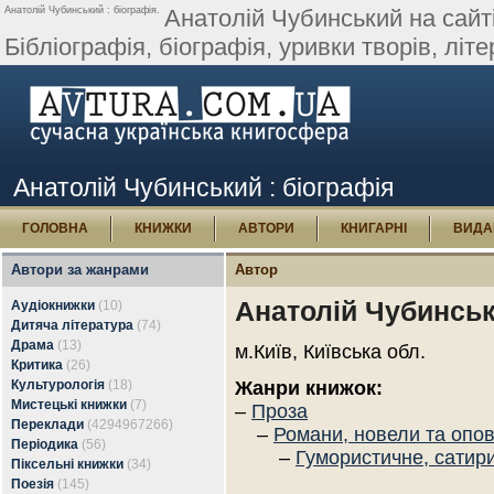
Анатолій Чубинський : біографія.
Анатолій Чубинський на сайті
Бібліографія, біографія, уривки творів, літер
Анатолій Чубинський : біографія
ГОЛОВНА
КНИЖКИ
АВТОРИ
КНИГАРНІ
ВИДА
Автори за жанрами
Автор
Анатолій Чубинсь
Аудіокнижки
(10)
Дитяча література
(74)
Драма
(13)
м.Київ, Київська обл.
Критика
(26)
Культурологія
(18)
Жанри книжок:
Мистецькі книжки
(7)
–
Проза
Переклади
(4294967266)
–
Романи, новели та опо
Періодика
(56)
–
Гумористичне, сатир
Піксельні книжки
(34)
Поезія
(145)