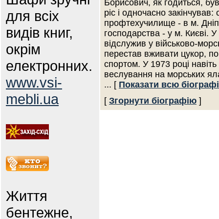
Борисович, як годиться, був
для всіх
ріс і одночасно закінчував:
профтехучилище - в м. Дніп
видів книг,
господарства - у м. Києві. 
відслужив у військово-мор
окрім
перестав вживати цукор, по
електронних.
спортом. У 1973 році навіть
веслування на морських яла
www.vsi-
... [
Показати всю біограф
mebli.ua
[
Згорнути біографію
]
Життя
бентежне,