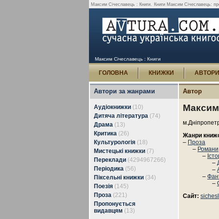
Максим Січеславець : Книги.
Книги Максим Січеславець: проз
Максим Січеславець : Книги
ГОЛОВНА
КНИЖКИ
АВТОР
Автори за жанрами
Автор
Максим
Аудіокнижки
(10)
Дитяча література
(74)
м.Дніпропетр
Драма
(13)
Критика
(26)
Жанри книж
Культурологія
(18)
–
Проза
–
Романи,
Мистецькі книжки
(7)
–
Іст
Переклади
(4294967266)
–
Періодика
(56)
–
–
Фан
Піксельні книжки
(34)
–
Поезія
(145)
Проза
(221)
Сайт:
siches
Пропонується
видавцям
(13)