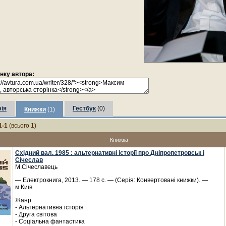
інку автора:
ія
Гестбук
(0)
Книжки
(1)
1-1
(всього 1)
Книжка
Східний вал. 1985 : альтернативні історії про Дніпропетровськ і
Січеслав
М.Січеславець
— Електрокнига, 2013. — 178 с. — (Серія: Конвертовані книжки). —
м.Київ
Жанр:
- Альтернативна історія
- Друга світова
- Соціальна фантастика