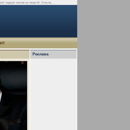
ії і відгуки читачів на твори М. Січесла...
УНТ
Реклама