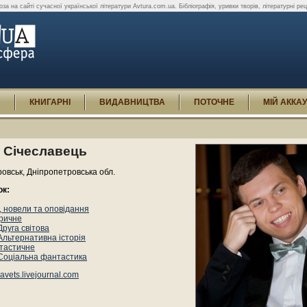
а на сайті сучасної української літератури Avtura.com.ua. Бібліографія, уривки творів, літературні рецез
И
КНИГАРНІ
ВИДАВНИЦТВА
ПОТОЧНЕ
МІЙ АККА
 Січеславець
овськ, Дніпропетровська обл.
ок:
 новели та оповідання
оричне
Друга світова
Альтернативна історія
тастичне
Соціальна фантастика
lavets.livejournal.com