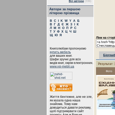
Всі автори
(336)
Автори за першою
літерою прізвища
B
C
I
K
W
Y
А
Б
В
Г
Д
Є
Ж
З
І
К
Л
М
Н
О
П
Р
С
Т
У
Ф
Х
Ц
Ч
Ш
Щ
Ю
Я
Лінк на стор
Книголюбам пропонуємо
купить мебель
Біограф
для ваших книг.
Шафи зручні для всіх
видів книг, окрім електронних.
Результат:
www.vsi-mebli.ua
Фото
Життя бентежне, але не зле,
як казала одна наша
знайома. Тому нам
доводиться давати рекламу,
щоб підтримувати сайт
проекту. Але ж Вам не