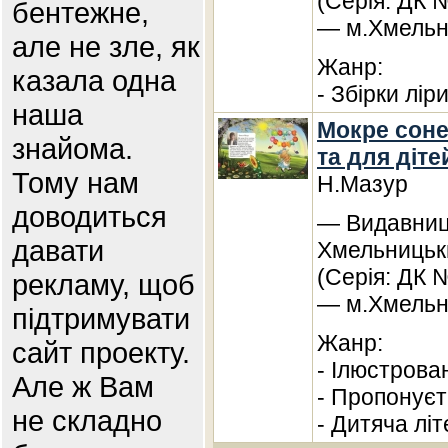
(Серія: ДК 
бентежне,
— м.Хмельн
але не зле, як
Жанр:
казала одна
- Збірки лір
наша
Мокре сонеч
знайома.
та для діте
Тому нам
Н.Мазур
доводиться
— Видавницт
давати
Хмельницьки
(Серія: ДК 
рекламу, щоб
— м.Хмельн
підтримувати
Жанр:
сайт проекту.
- Ілюстрова
Але ж Вам
- Пропонує
не складно
- Дитяча лі