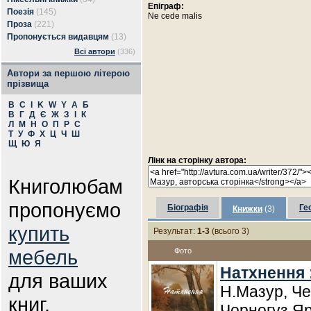
Епіграф:
Поезія
(145)
Ne cede malis
Проза
(221)
Пропонується видавцям
(13)
Всі автори
(336)
Автори за першою літерою
прізвища
B
C
I
K
W
Y
А
Б
В
Г
Д
Є
Ж
З
І
К
Л
М
Н
О
П
Р
С
Т
У
Ф
Х
Ц
Ч
Ш
Щ
Ю
Я
Лінк на сторінку автора:
Книголюбам
пропонуємо
Біографія
Ге
Книжки
(3)
купить
Результат:
1-3
(всього 3)
мебель
Фото
Натхнення :
для ваших
Н.Мазур, Че
книг.
Чорногуз Яр