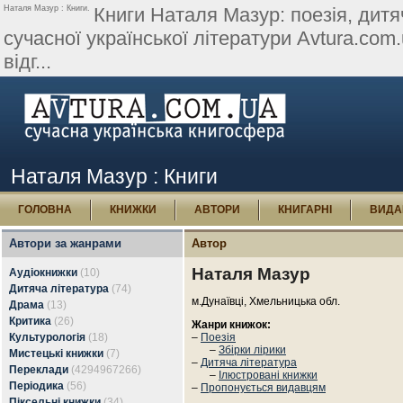
Наталя Мазур : Книги.
Книги Наталя Мазур: поезія, дитя
сучасної української літератури Avtura.com.u
відг...
Наталя Мазур : Книги
ГОЛОВНА
КНИЖКИ
АВТОРИ
КНИГАРНІ
ВИДА
Автори за жанрами
Автор
Наталя Мазур
Аудіокнижки
(10)
Дитяча література
(74)
м.Дунаївці, Хмельницька обл.
Драма
(13)
Критика
(26)
Жанри книжок:
Культурологія
(18)
–
Поезія
–
Збірки лірики
Мистецькі книжки
(7)
–
Дитяча література
Переклади
(4294967266)
–
Ілюстровані книжки
Періодика
(56)
–
Пропонується видавцям
Піксельні книжки
(34)