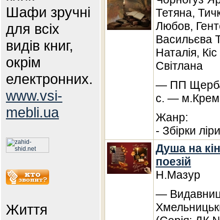
Шафи зручні
Тетяна, Тич
Любов, Гент
для всіх
Васильєва 
видів книг,
Наталія, Кі
окрім
Світлана
електронних.
— ПП Щерба
www.vsi-
с. — м.Крем
mebli.ua
Жанр:
- Збірки лір
Душа на кiн
поезій
Н.Мазур
— Видавницт
Хмельницьки
Життя