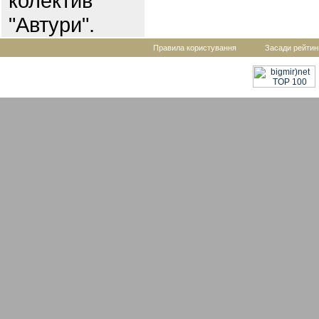
колектив
"Автури".
Правила користування
Засади рейтин