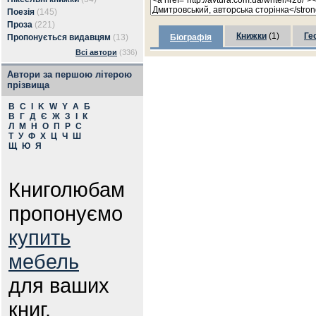
Поезія
(145)
Проза
(221)
Книжки
(1)
Ге
Пропонується видавцям
(13)
Біографія
Всі автори
(336)
Автори за першою літерою
прізвища
B
C
I
K
W
Y
А
Б
В
Г
Д
Є
Ж
З
І
К
Л
М
Н
О
П
Р
С
Т
У
Ф
Х
Ц
Ч
Ш
Щ
Ю
Я
Книголюбам
пропонуємо
купить
мебель
для ваших
книг.