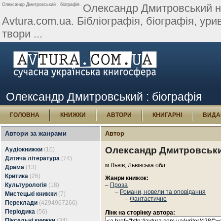
Олександр Дмитровський : біографія.
Олександр Дмитровський на 
Avtura.com.ua. Бібліографія, біографія, урив
твори ...
Олександр Дмитровський : біографія
ГОЛОВНА
КНИЖКИ
АВТОРИ
КНИГАРНІ
ВИДА
Автори за жанрами
Автор
Олександр Дмитровськ
Аудіокнижки
(10)
Дитяча література
(74)
м.Львів, Львівська обл.
Драма
(13)
Критика
(26)
Жанри книжок:
Культурологія
(18)
–
Проза
–
Романи, новели та оповідання
Мистецькі книжки
(7)
–
Фантастичне
Переклади
(4294967266)
Періодика
(56)
Лінк на сторінку автора:
Піксельні книжки
(34)