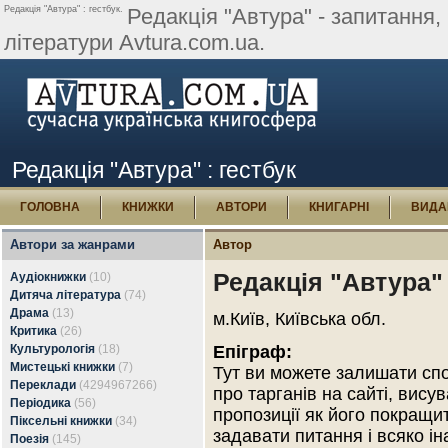
Редакція "Автура" : гестбук.
Редакція "Автура" - запитання, 
літератури Avtura.com.ua.
Редакція "Автура" : гестбук
ГОЛОВНА
КНИЖКИ
АВТОРИ
КНИГАРНІ
ВИДА
Автори за жанрами
Автор
Редакція "Автура"
Аудіокнижки
(10)
Дитяча література
(74)
Драма
(13)
м.Київ, Київська обл.
Критика
(26)
Культурологія
(18)
Епіграф:
Мистецькі книжки
(7)
Тут ви можете залишати сп
Переклади
(4294967266)
про тарганів на сайті, вису
Періодика
(56)
пропозиції як його покращи
Піксельні книжки
(34)
задавати питання і всяко ін
Поезія
(145)