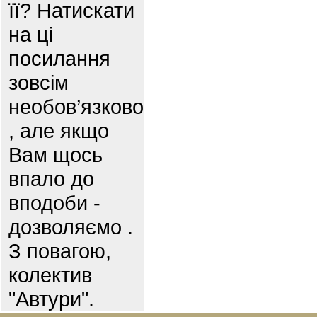
її? Натискати
на ці
посилання
зовсім
необов’язково
, але якщо
Вам щось
впало до
вподоби -
дозволяємо .
З повагою,
колектив
"Автури".