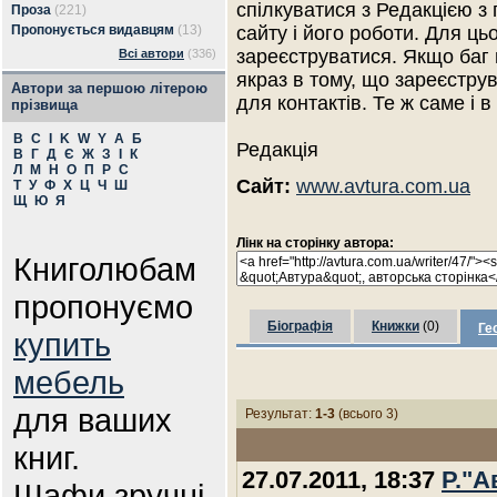
спілкуватися з Редакцією з
Проза
(221)
Пропонується видавцям
(13)
сайту і його роботи. Для ць
зареєструватися. Якщо баг
Всі автори
(336)
якраз в тому, що зареєстру
Автори за першою літерою
для контактів. Те ж саме і в
прізвища
B
C
I
K
W
Y
А
Б
Редакція
В
Г
Д
Є
Ж
З
І
К
Л
М
Н
О
П
Р
С
Сайт:
www.avtura.com.ua
Т
У
Ф
Х
Ц
Ч
Ш
Щ
Ю
Я
Лінк на сторінку автора:
Книголюбам
пропонуємо
Біографія
Книжки
(0)
Ге
купить
мебель
для ваших
Результат:
1-3
(всього 3)
книг.
27.07.2011, 18:37
Р."А
Шафи зручні