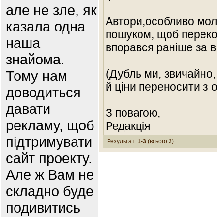
але не зле, як
Автори,особливо мол
казала одна
пошуком, щоб переко
наша
впорався раніше за в
знайома.
(Дубль ми, звичайно,
Тому нам
й ціни переносити з 
доводиться
давати
З повагою,
рекламу, щоб
Редакція
підтримувати
Результат:
1-3
(всього 3)
сайт проекту.
Але ж Вам не
складно буде
подивитись