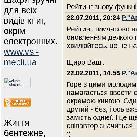
Рейтинг знову функці
для всіх
22.07.2011, 20:24
Р."А
видів книг,
Рейтинг тимчасово не
окрім
оновленням деякого 
електронних.
хвилюйтесь, це не на
www.vsi-
mebli.ua
Щиро Ваші,
22.02.2011, 14:56
Р."А
Горе з цими молодим
намагається ввести с
окремою книгою. Один
другий - без, і ось в
замість однієї. І це 
Життя
співавтор значиться, 
бентежне,
:)