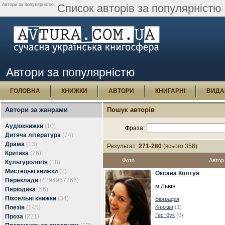
Автори за популярністю.
Список авторів за популярністю 
Автори за популярністю
ГОЛОВНА
КНИЖКИ
АВТОРИ
КНИГАРНІ
ВИДА
Автори за жанрами
Пошук авторів
Аудіокнижки
(10)
Фраза:
Дитяча література
(74)
Драма
(13)
Результат:
271-280
(всього 358)
Критика
(26)
Фото
Автор
Культурологія
(18)
Мистецькі книжки
(7)
Оксана Колтун
Переклади
(4294967266)
м.Львів
Періодика
(56)
Піксельні книжки
(34)
Біографія
Поезія
(145)
Книжки
(1)
Гестбук
(0)
Проза
(221)