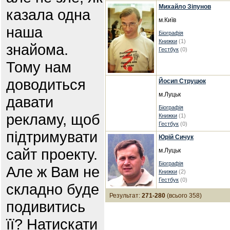
Михайло Зіпунов
казала одна
м.Київ
наша
Біографія
Книжки
(1)
знайома.
Гестбук
(0)
Тому нам
доводиться
Йосип Струцюк
м.Луцьк
давати
Біографія
рекламу, щоб
Книжки
(1)
Гестбук
(0)
підтримувати
Юрій Сичук
сайт проекту.
м.Луцьк
Біографія
Але ж Вам не
Книжки
(2)
Гестбук
(0)
складно буде
Результат:
271-280
(всього 358)
подивитись
її? Натискати