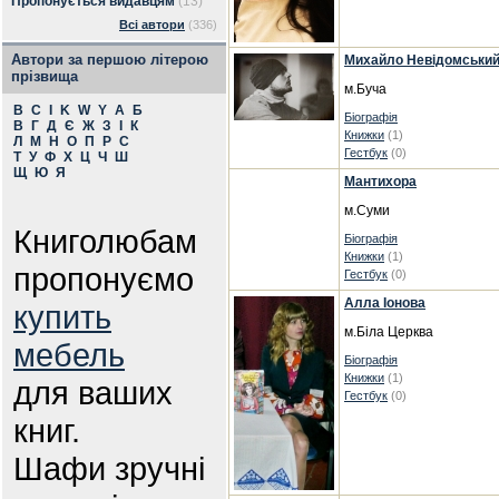
Пропонується видавцям
(13)
Всі автори
(336)
Автори за першою літерою
Михайло Невідомськи
прізвища
м.Буча
B
C
I
K
W
Y
А
Б
Біографія
В
Г
Д
Є
Ж
З
І
К
Книжки
(1)
Л
М
Н
О
П
Р
С
Гестбук
(0)
Т
У
Ф
Х
Ц
Ч
Ш
Щ
Ю
Я
Мантихора
м.Суми
Книголюбам
Біографія
Книжки
(1)
пропонуємо
Гестбук
(0)
Алла Іонова
купить
м.Біла Церква
мебель
Біографія
Книжки
(1)
для ваших
Гестбук
(0)
книг.
Шафи зручні