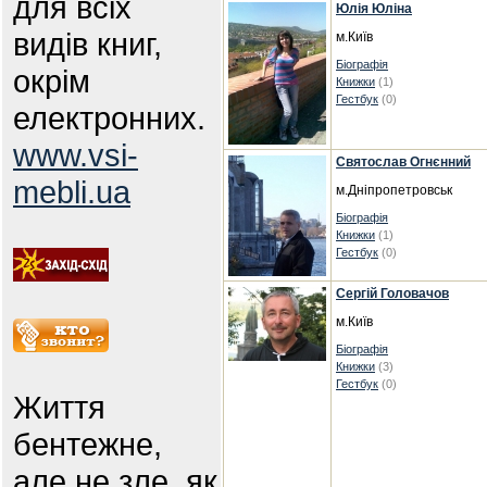
для всіх
Юлія Юліна
видів книг,
м.Київ
Біографія
окрім
Книжки
(1)
Гестбук
(0)
електронних.
www.vsi-
Святослав Огнєнний
mebli.ua
м.Дніпропетровськ
Біографія
Книжки
(1)
Гестбук
(0)
Сергій Головачов
м.Київ
Біографія
Книжки
(3)
Гестбук
(0)
Життя
бентежне,
але не зле, як