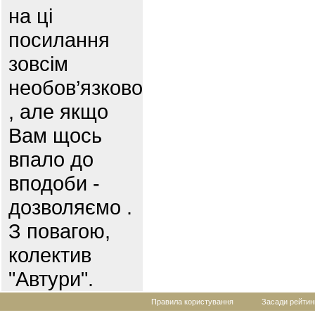
на ці
посилання
зовсім
необов’язково
, але якщо
Вам щось
впало до
вподоби -
дозволяємо .
З повагою,
колектив
"Автури".
Правила користування
Засади рейтин