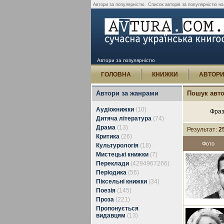
Автори за популярністю.
Список авторів за популярністю на
Автори за популярністю
ГОЛОВНА
КНИЖКИ
АВТОР
Автори за жанрами
Пошук авто
Аудіокнижки
(10)
Фраз
Дитяча література
(74)
Драма
(13)
Результат:
2
Критика
(26)
Фото
Культурологія
(18)
Мистецькі книжки
(7)
Переклади
(4294967266)
Періодика
(56)
Піксельні книжки
(34)
Поезія
(145)
Проза
(221)
Пропонується
видавцям
(13)