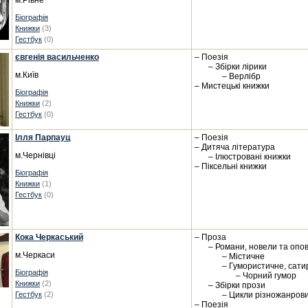
м.Рівне
Біографія
Книжки
(3)
Гестбук
(0)
євгенія васильченко
– Поезія
– Збірки лірики
м.Київ
– Верлібр
– Мистецькі книжки
Біографія
Книжки
(2)
Гестбук
(0)
Ілля Парпауц
– Поезія
– Дитяча література
м.Чернівці
– Ілюстровані книжки
– Піксельні книжки
Біографія
Книжки
(1)
Гестбук
(0)
Кока Черкаський
– Проза
– Романи, новели та опо
м.Черкаси
– Містичне
– Гумористичне, сати
Біографія
– Чорний гумор
Книжки
(2)
– Збірки прози
Гестбук
(2)
– Цикли різножанрови
– Поезія