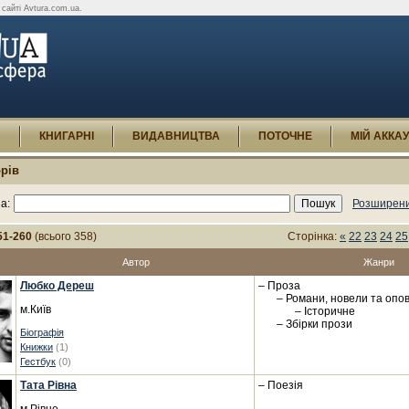
 сайті Avtura.com.ua.
И
КНИГАРНІ
ВИДАВНИЦТВА
ПОТОЧНЕ
МІЙ АККА
рів
а:
Розширени
51-260
(всього 358)
Сторінка:
«
22
23
24
25
Автор
Жанри
Любко Дереш
– Проза
– Романи, новели та опо
м.Київ
– Історичне
– Збірки прози
Біографія
Книжки
(1)
Гестбук
(0)
Тата Рівна
– Поезія