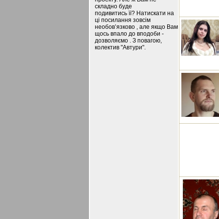
складно буде
подивитись її? Натискати на
ці посилання зовсім
необов’язково , але якщо Вам
щось впало до вподоби -
дозволяємо . З повагою,
колектив "Автури".