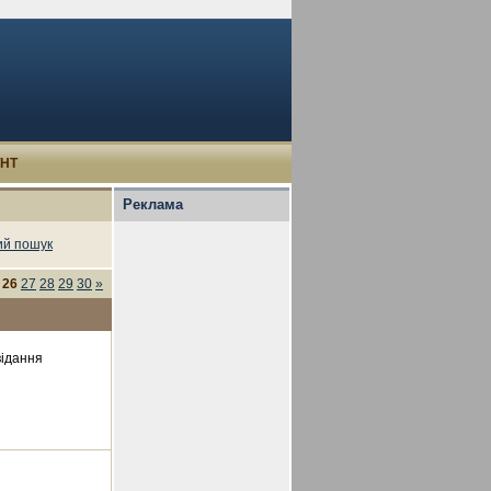
УНТ
Реклама
й пошук
26
27
28
29
30
»
відання