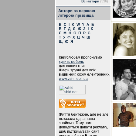
Всі автори
(336)
Автори за першою
літерою прізвища
B
C
I
K
W
Y
А
Б
В
Г
Д
Є
Ж
З
І
К
Л
М
Н
О
П
Р
С
Т
У
Ф
Х
Ц
Ч
Ш
Щ
Ю
Я
Книголюбам пропонуємо
купить мебель
для ваших книг.
Шафи зручні для всіх
видів книг, окрім електронних.
www.vsi-mebli.ua
Життя бентежне, але не зле,
як казала одна наша
знайома. Тому нам
доводиться давати рекламу,
щоб підтримувати сайт
проекту. Але ж Вам не