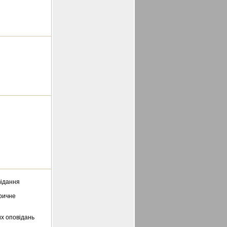
відання
ричне
х оповідань