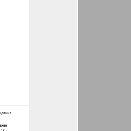
відання
логія
йне