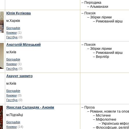
– Періодика
– Альманахи
Юлія Кулікова
– Поезія
– Збірки лірики
м.Харків
– Римований вірш
Біографія
Книжки
(1)
Гестбук
(0)
Анатолій Мілецький
– Поезія
– Збірки лірики
м.Київ
– Римований вірш
– Верлібр
Біографія
Книжки
(1)
Гестбук
(0)
Акаунт закрито
м.Київ
Біографія
Книжки
(0)
Гестбук
(0)
Ярослав Саландяк - Анонім
– Проза
– Романи, новели та опо
м.Підгайці
– Містичне
– Міфологічне
Біографія
– Українська міфо
Книжки
(14)
– Філософське, релігі