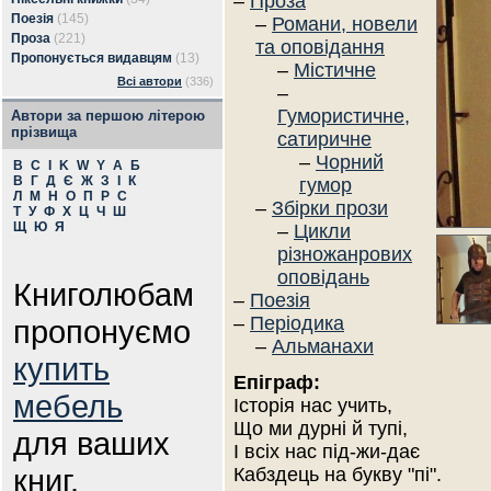
–
Проза
Поезія
(145)
–
Романи, новели
Проза
(221)
та оповідання
Пропонується видавцям
(13)
–
Містичне
Всі автори
(336)
–
Гумористичне,
Автори за першою літерою
прізвища
сатиричне
–
Чорний
B
C
I
K
W
Y
А
Б
В
Г
Д
Є
Ж
З
І
К
гумор
Л
М
Н
О
П
Р
С
–
Збірки прози
Т
У
Ф
Х
Ц
Ч
Ш
Щ
Ю
Я
–
Цикли
різножанрових
оповідань
Книголюбам
–
Поезія
–
Періодика
пропонуємо
–
Альманахи
купить
Епіграф:
мебель
Історія нас учить,
Що ми дурні й тупі,
для ваших
І всіх нас під-жи-дає
книг.
Кабздець на букву "пі".