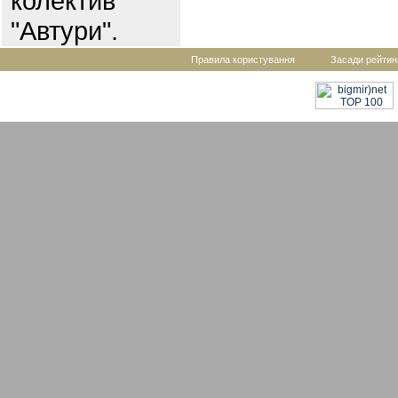
колектив
"Автури".
Правила користування
Засади рейтин