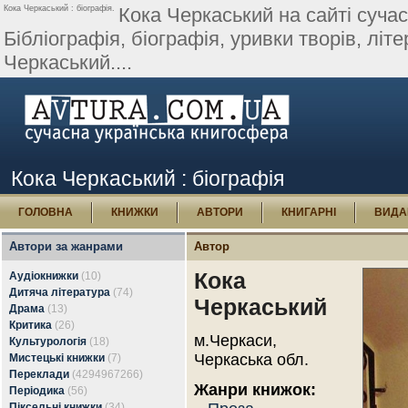
Кока Черкаський : біографія.
Кока Черкаський на сайті сучас
Бібліографія, біографія, уривки творів, літер
Черкаський....
Кока Черкаський : біографія
ГОЛОВНА
КНИЖКИ
АВТОРИ
КНИГАРНІ
ВИДА
Автори за жанрами
Автор
Кока
Аудіокнижки
(10)
Дитяча література
(74)
Черкаський
Драма
(13)
Критика
(26)
м.Черкаси,
Культурологія
(18)
Черкаська обл.
Мистецькі книжки
(7)
Переклади
(4294967266)
Жанри книжок:
Періодика
(56)
Піксельні книжки
(34)