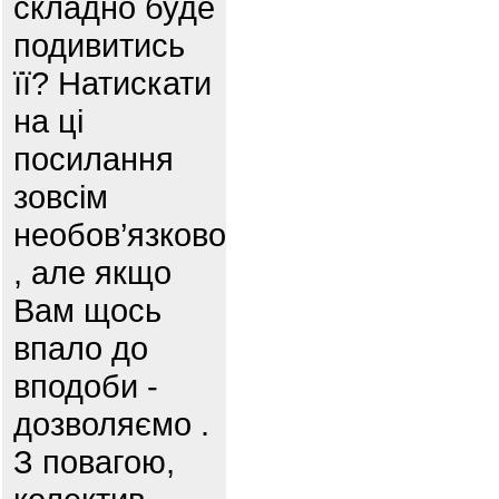
складно буде
подивитись
її? Натискати
на ці
посилання
зовсім
необов’язково
, але якщо
Вам щось
впало до
вподоби -
дозволяємо .
З повагою,