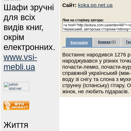
Шафи зручні
Сайт:
koka.pp.net.ua
для всіх
Лінк на сторінку автора:
видів книг,
окрім
Книжки
(2)
Ге
Біографія
електронних.
Востаннє народився 1276 р,
www.vsi-
народжувався у різних точк
mebli.ua
почасти-лемко, почасти-ву
справжній український (мак
воду зі снігу та слона з мух
струнну (іспанську) гітару. 
жінок, не любить підарасів.
Життя