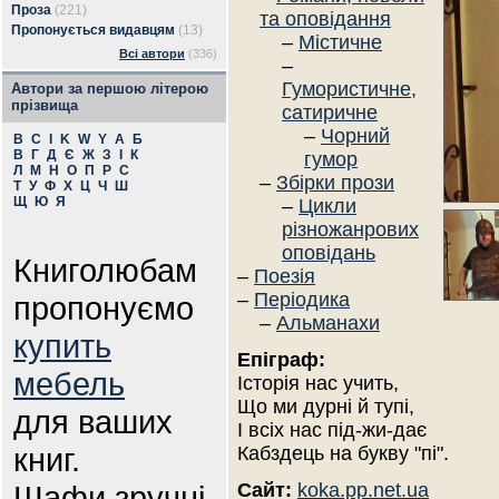
Проза
(221)
та оповідання
Пропонується видавцям
(13)
–
Містичне
Всі автори
(336)
–
Гумористичне,
Автори за першою літерою
прізвища
сатиричне
–
Чорний
B
C
I
K
W
Y
А
Б
В
Г
Д
Є
Ж
З
І
К
гумор
Л
М
Н
О
П
Р
С
–
Збірки прози
Т
У
Ф
Х
Ц
Ч
Ш
Щ
Ю
Я
–
Цикли
різножанрових
оповідань
Книголюбам
–
Поезія
–
Періодика
пропонуємо
–
Альманахи
купить
Епіграф:
мебель
Історія нас учить,
Що ми дурні й тупі,
для ваших
І всіх нас під-жи-дає
книг.
Кабздець на букву "пі".
Шафи зручні
Сайт:
koka.pp.net.ua