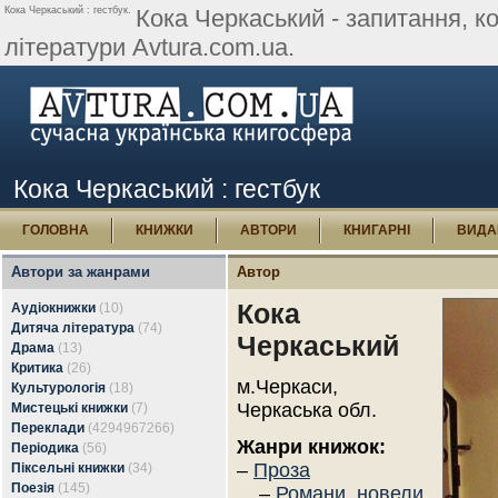
Кока Черкаський : гестбук.
Кока Черкаський - запитання, ком
літератури Avtura.com.ua.
Кока Черкаський : гестбук
ГОЛОВНА
КНИЖКИ
АВТОРИ
КНИГАРНІ
ВИДА
Автори за жанрами
Автор
Кока
Аудіокнижки
(10)
Дитяча література
(74)
Черкаський
Драма
(13)
Критика
(26)
м.Черкаси,
Культурологія
(18)
Черкаська обл.
Мистецькі книжки
(7)
Переклади
(4294967266)
Жанри книжок:
Періодика
(56)
–
Проза
Піксельні книжки
(34)
Поезія
(145)
–
Романи, новели