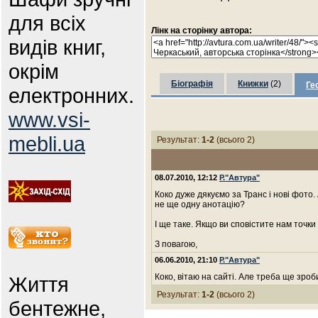
для всіх
Лінк на сторінку автора:
видів книг,
окрім
Біографія
Книжки
(2)
Ге
електронних.
www.vsi-
mebli.ua
Результат:
1-2
(всього 2)
08.07.2010, 12:12
Р."Автура"
Коко дуже дякуємо за Транс і нові фото. 
не ще одну анотацію?
І ще таке. Якщо ви сповістите нам точк
З повагою,
06.06.2010, 21:10
Р."Автура"
Коко, вітаю на сайті. Але треба ще зроб
Життя
Результат:
1-2
(всього 2)
бентежне,