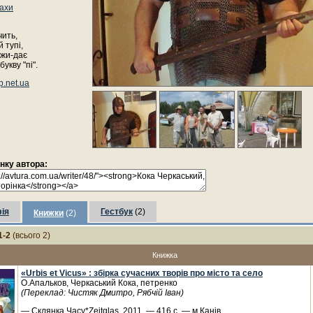
ахи
чить,
 тупі,
д-жи-дає
укву "пі".
p.net.ua
інку автора:
ія
Гестбук
(2)
Книжки
(2)
1-2
(всього 2)
Книжка
«Urbis et Vicus» : збірка сучасних творів про місто та село
О.Апальков, Черкаський Кока, петренко
(Переклад: Чистяк Дмитро, Рябчій Іван)
— Склянка Часу*Zeitglas, 2011. — 416 с. — м.Канів