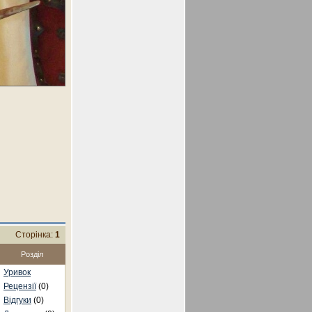
Сторінка:
1
Розділ
Уривок
Рецензії
(0)
Відгуки
(0)