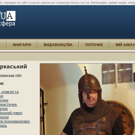
я, періодика на сайті сучасної української літератури Avtura.com.ua. Бібліографія, уривки творів, літерату
И
КНИГАРНІ
ВИДАВНИЦТВА
ПОТОЧНЕ
МІЙ АККА
еркаський
еркаська обл.
ок:
 новели та
ня
тичне
ористичне,
ичне
Чорний гумор
прози
ли різножанрових
дань