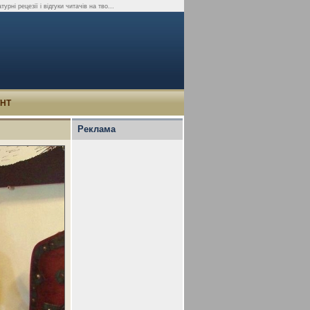
рні рецезії і відгуки читачів на тво...
УНТ
Реклама