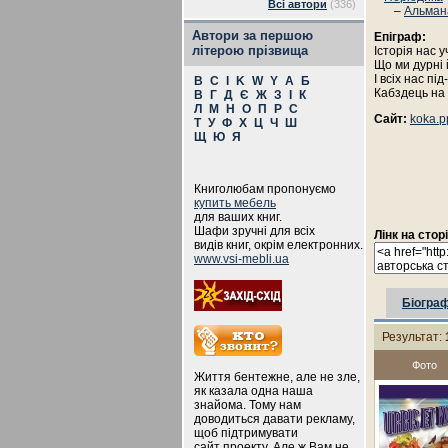
Всі автори
(336)
–
Альман
Автори за першою
Епіграф:
літерою прізвища
Історія нас у
Що ми дурні й
І всіх нас пі
B
C
I
K
W
Y
А
Б
Кабздець на б
В
Г
Д
Є
Ж
З
І
К
Л
М
Н
О
П
Р
С
Сайт:
koka.p
Т
У
Ф
Х
Ц
Ч
Ш
Щ
Ю
Я
Книголюбам пропонуємо
купить мебель
для ваших книг.
Шафи зручні для всіх
Лінк на стор
видів книг, окрім електронних.
www.vsi-mebli.ua
Біограф
Результат:
Фото
Життя бентежне, але не зле,
як казала одна наша
знайома. Тому нам
доводиться давати рекламу,
щоб підтримувати
сайт проекту. Але ж Вам не