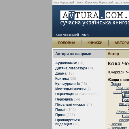
Кока Черкаський : Книги.
Книги Кока Черкаський: проза, поезі
Кока Черкаський : Книги
ГОЛОВНА
КНИЖКИ
АВТОР
Автори за жанрами
Автор
Кока Ч
Аудіокнижки
(10)
Дитяча література
(74)
м.Черкаси, Ч
Драма
(13)
Критика
(26)
Жанри книж
Культурологія
(18)
–
Проза
–
Романи,
Мистецькі книжки
(7)
оповідан
Переклади
(4294967266)
–
Міс
Періодика
(56)
–
Гум
сатир
Піксельні книжки
(34)
–
Поезія
(145)
–
Збірки 
Проза
(221)
–
Цик
Пропонується
опові
видавцям
(13)
–
Поезія
–
Періодика