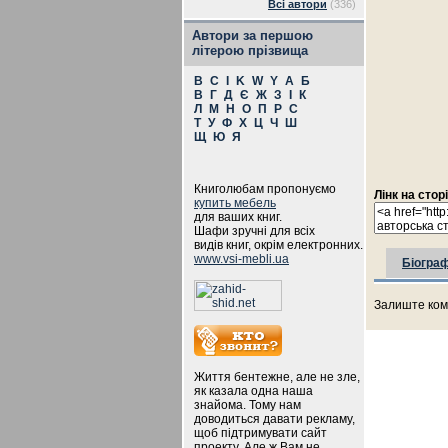
Всі автори
(336)
Автори за першою
літерою прізвища
B
C
I
K
W
Y
А
Б
В
Г
Д
Є
Ж
З
І
К
Л
М
Н
О
П
Р
С
Т
У
Ф
Х
Ц
Ч
Ш
Щ
Ю
Я
Книголюбам пропонуємо
Лінк на стор
купить мебель
для ваших книг.
Шафи зручні для всіх
видів книг, окрім електронних.
www.vsi-mebli.ua
Біограф
Залиште ком
Життя бентежне, але не зле,
як казала одна наша
знайома. Тому нам
доводиться давати рекламу,
щоб підтримувати сайт
проекту. Але ж Вам не