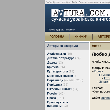
Любко Дереш : гестбук.
Любко Дереш - запитання, коментарі 
Любко Дереш : гестбук
ГОЛОВНА
КНИЖКИ
АВТОР
Автори за жанрами
Автор
Любко 
Аудіокнижки
(10)
Дитяча література
(74)
м.Київ, Київс
Драма
(13)
Критика
(26)
Жанри книж
Культурологія
(18)
–
Проза
–
Романи,
Мистецькі книжки
(7)
–
Іст
Переклади
(4294967266)
–
Збірки 
Періодика
(56)
Епіграф:
Піксельні книжки
(34)
Живи просто
Поезія
(145)
Проза
(221)
Сайт:
facebo
Пропонується
видавцям
(13)