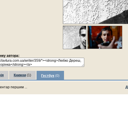
інку автора:
ія
Книжки
(1)
Гестбук
(0)
ентар першим ...
Д