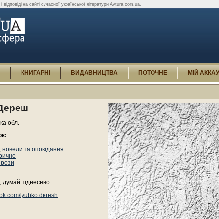
і відповіді на сайті сучасної української літератури Avtura.com.ua.
И
КНИГАРНІ
ВИДАВНИЦТВА
ПОТОЧНЕ
МІЙ АККА
Дереш
ька обл.
ок:
 новели та оповідання
оричне
прози
, думай піднесено.
ok.com/lyubko.deresh