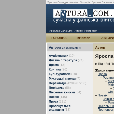
Ярослав Саландяк - Анонім : біографія.
Ярослав Саландяк - А
Ярослав Саландяк - Анонім : біографія
ГОЛОВНА
КНИЖКИ
АВТОР
Автори за жанрами
Автор
Ярослав
Аудіокнижки
(10)
Дитяча література
(74)
м.Підгайці, 
Драма
(13)
Критика
(26)
Жанри книж
Культурологія
(18)
–
Проза
–
Романи,
Мистецькі книжки
(7)
–
Міс
Переклади
(4294967266)
–
Міф
Періодика
(56)
–
–
Філо
Піксельні книжки
(34)
–
Поезія
Поезія
(145)
–
Збірки 
Проза
(221)
–
Рим
Пропонується
–
Піксельні 
видавцям
(13)
–
Пропонуєт