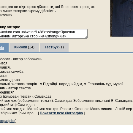
истецтво не відтворює дійстости, ані її не перетворює, як
, а лише створює окрему дійсність.
Антонич.
інку автора:
Книжки
(14)
Гестбук
(1)
ія
ослав - автор зображень
ився.
вчався.
йськова служба.
ився.
илась дочка.
уальні виставки творів - м.Підгайці- народний дім, м. Тернопіль-худ. музей.
ім - автор текстів
родився*
х (римовані тексти). Самвидав.
ий мотлох (зображення-тексти). Самвидав. Зображення виконані Я. Саландяк.
єцький міф.Самвидав.
лий мотлох два, Малий мотлох три. Разом з Оксаною Максимишин - Літній вер
 збірниках Тричі про
... [
Показати всю біографію
]
іографію
]