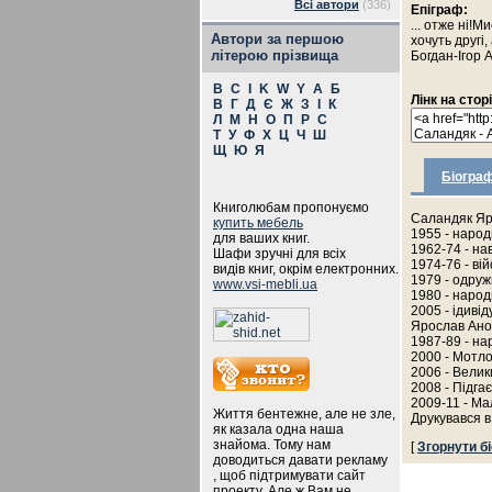
Всі автори
(336)
Епіграф:
... отже ні!М
Автори за першою
хочуть другі
літерою прізвища
Богдан-Ігор 
B
C
I
K
W
Y
А
Б
Лінк на стор
В
Г
Д
Є
Ж
З
І
К
Л
М
Н
О
П
Р
С
Т
У
Ф
Х
Ц
Ч
Ш
Щ
Ю
Я
Біограф
Книголюбам пропонуємо
Саландяк Яр
купить мебель
1955 - народ
для ваших книг.
1962-74 - на
Шафи зручні для всіх
1974-76 - ві
видів книг, окрім електронних.
1979 - одруж
www.vsi-mebli.ua
1980 - народ
2005 - ідивід
Ярослав Анон
1987-89 - на
2000 - Мотло
2006 - Велик
2008 - Підга
2009-11 - Ма
Життя бентежне, але не зле,
Друкувався в
як казала одна наша
знайома. Тому нам
[
Згорнути б
доводиться давати рекламу
, щоб підтримувати сайт
проекту. Але ж Вам не