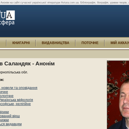
нонім на сайті сучасної української літератури Avtura.com.ua. Бібліографія, біографія, уривки творів, літ
И
КНИГАРНІ
ВИДАВНИЦТВА
ПОТОЧНЕ
МІЙ АККА
 Саландяк - Анонім
Тернопільська обл.
ок:
 новели та оповідання
тичне
ологічне
Українська міфологія
софське, релігійне
лірики
ований вірш
книжки
ься видавцям