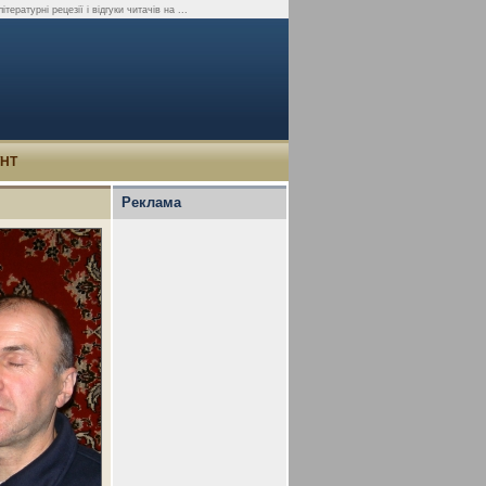
ературні рецезії і відгуки читачів на ...
УНТ
Реклама