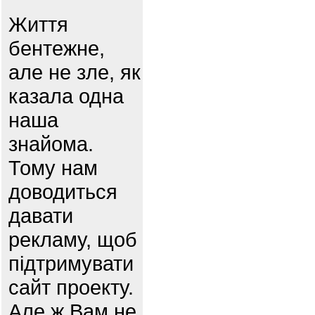
Життя
бентежне,
але не зле, як
казала одна
наша
знайома.
Тому нам
доводиться
давати
рекламу, щоб
підтримувати
сайт проекту.
Але ж Вам не