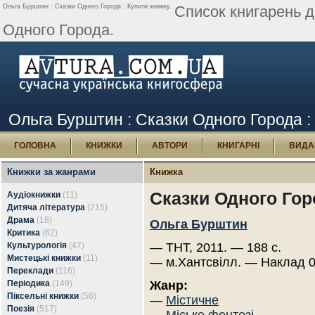
Ольга Бурштин : Сказки Одного Города : Купити книжку.
Список книгарень д
Одного Города.
Ольга Бурштин : Сказки Одного Города :
ГОЛОВНА
КНИЖКИ
АВТОРИ
КНИГАРНІ
ВИДА
Книжки за жанрами
Книжка
Сказки Одного Гор
Аудіокнижки
(11)
Дитяча література
(215)
Драма
(18)
Ольга Бурштин
Критика
(62)
Культурологія
(47)
— THT, 2011. — 188 с.
Мистецькі книжки
(11)
— м.Хантсвілл. — Наклад 0
Переклади
(116)
Періодика
(149)
Жанр:
Піксельні книжки
(56)
—
Містичне
Поезія
(517)