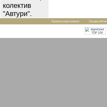
колектив
"Автури".
Правила користування
Засади рейтин