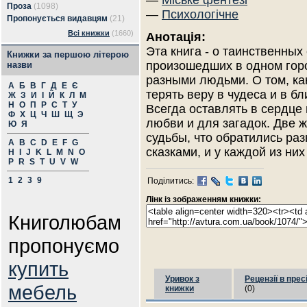
—
Міське фентезі
Проза
(1098)
—
Психологічне
Пропонується видавцям
(21)
Всі книжки
(1660)
Анотація:
Эта книга - о таинственных
Книжки за першою літерою
произошедших в одном горо
назви
разными людьми. О том, ка
А
Б
В
Г
Д
Е
Є
терять веру в чудеса и в бл
Ж
З
И
І
Й
К
Л
М
Н
О
П
Р
С
Т
У
Всегда оставлять в сердце
Ф
Х
Ц
Ч
Ш
Щ
Э
любви и для загадок. Две ж
Ю
Я
судьбы, что обратились ра
A
B
C
D
E
F
G
сказками, и у каждой из них 
H
I
J
K
L
M
N
O
P
R
S
T
U
V
W
1
2
3
9
Поділитись:
Лінк із зображенням книжки:
Книголюбам
пропонуємо
купить
Уривок з
Рецензії в прес
мебель
книжки
(0)